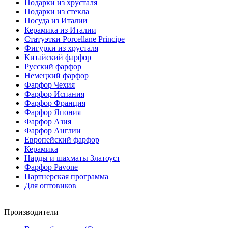
Подарки из хрусталя
Подарки из стекла
Посуда из Италии
Керамика из Италии
Статуэтки Porcellane Principe
Фигурки из хрусталя
Китайский фарфор
Русский фарфор
Немецкий фарфор
Фарфор Чехия
Фарфор Испания
Фарфор Франция
Фарфор Япония
Фарфор Азия
Фарфор Англии
Европейский фарфор
Керамика
Нарды и шахматы Златоуст
Фарфор Pavone
Партнерская программа
Для оптовиков
Производители