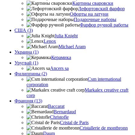
Картины сваровски
Лефортовский фарфор
Офорты на латуни
Подарочные наборы
Фарфор ручной работы
США (3)
Julia Knight
Lenox
Michael Aram
Украина (1)
Керамика
Уругвай (1)
Ancers sa
Филиппины (2)
Csm international
corporation
Markalex creative craft
corp
Франция (13)
Baccarat
Bernardaud
Christofle
Cristal de Paris
Cristallerie de montbronn
Daum