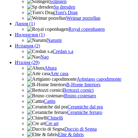
Solingen
Sp dresden
Tom's Drag
Weimar porzellan
Дания (1)
Royal copenhagen
Индонезия (1)
Narumi
Испания (2)
Credan s.a
Nao
Италия (29)
Ahura
Arte casa
Artigiano capodimonte
B-Home Interiors
Bertozzi cornici
Bruno costenaro
Cattin
Ceramiche dal pra
Ceramiche ferraro
Chinelli
Cre art
Duccio di Segna
Elite & fabris