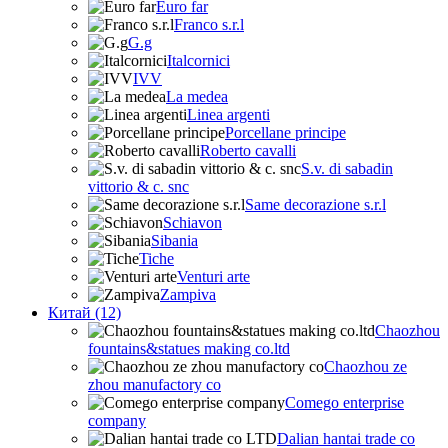
Euro far
Franco s.r.l
G.g
Italcornici
IVV
La medea
Linea argenti
Porcellane principe
Roberto cavalli
S.v. di sabadin
vittorio & c. snc
Same decorazione s.r.l
Schiavon
Sibania
Tiche
Venturi arte
Zampiva
Китай (12)
Chaozhou
fountains&statues making co.ltd
Chaozhou ze
zhou manufactory co
Comego enterprise
company
Dalian hantai trade co