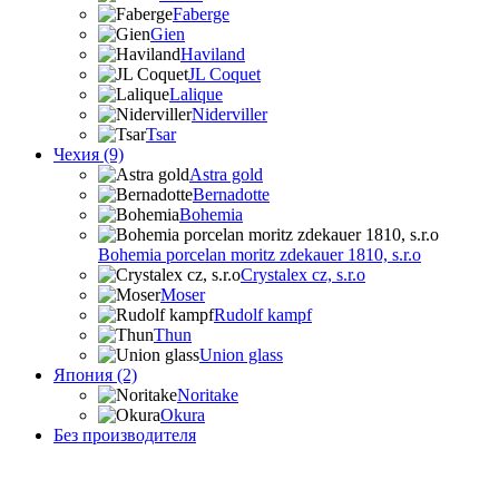
Faberge
Gien
Haviland
JL Coquet
Lalique
Niderviller
Tsar
Чехия (9)
Astra gold
Bernadotte
Bohemia
Bohemia porcelan moritz zdekauer 1810, s.r.o
Crystalex cz, s.r.o
Moser
Rudolf kampf
Thun
Union glass
Япония (2)
Noritake
Okura
Без производителя