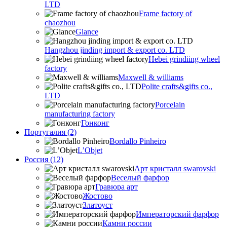
LTD
Frame factory of
chaozhou
Glance
Hangzhou jinding import & export co. LTD
Hebei grindiing wheel
factory
Maxwell & williams
Polite crafts&gifts co.,
LTD
Porcelain
manufacturing factory
Гонконг
Португалия (2)
Bordallo Pinheiro
L’Objet
Россия (12)
Арт кристалл swarovski
Веселый фарфор
Гравюра арт
Жостово
Златоуст
Императорский фарфор
Камни россии