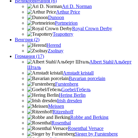
Великобритания (6)
Ari D. Norman
Arthur Price
Dunoon
Portmeirion
Royal Crown Derby
Teapottery
Венгрия (2)
Herend
Zsolnay
Германия (17)
Albert Stahl/Альбеpт
Шталь
Arnstadt kristall
Bavarian porcelain
Furstenberg
Goebel/Гебель
Hering Berlin
Irish dresden
Meissen
Ritzenhoff
Robbe and Berking
Rosenthal
Rosenthal Versace
Sieger by Furstenberg