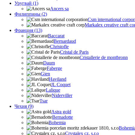
Уругвай (1)
Ancers sa
Филиппины (2)
Csm international corpor
Markalex creative craft co
Франция (13)
Baccarat
Bernardaud
Christofle
Cristal de Paris
Cristallerie de montbronn
Daum
Faberge
Gien
Haviland
JL Coquet
Lalique
Niderviller
Tsar
Чехия (9)
Astra gold
Bernadotte
Bohemia
Bohemia 
Crystalex cz, s.r.o