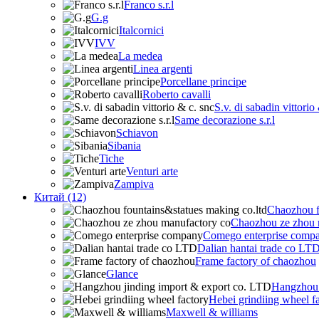
Franco s.r.l
G.g
Italcornici
IVV
La medea
Linea argenti
Porcellane principe
Roberto cavalli
S.v. di sabadin vittorio
Same decorazione s.r.l
Schiavon
Sibania
Tiche
Venturi arte
Zampiva
Китай (12)
Chaozhou f
Chaozhou ze zhou 
Comego enterprise comp
Dalian hantai trade co LT
Frame factory of chaozhou
Glance
Hangzhou 
Hebei grindiing wheel f
Maxwell & williams