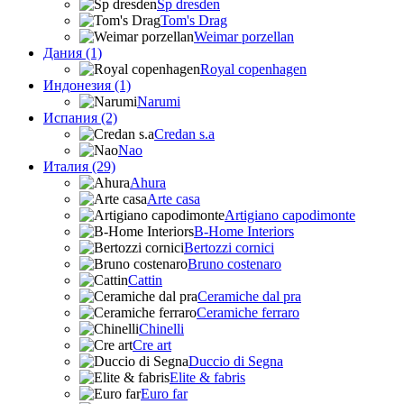
Sp dresden
Tom's Drag
Weimar porzellan
Дания (1)
Royal copenhagen
Индонезия (1)
Narumi
Испания (2)
Credan s.a
Nao
Италия (29)
Ahura
Arte casa
Artigiano capodimonte
B-Home Interiors
Bertozzi cornici
Bruno costenaro
Cattin
Ceramiche dal pra
Ceramiche ferraro
Chinelli
Cre art
Duccio di Segna
Elite & fabris
Euro far