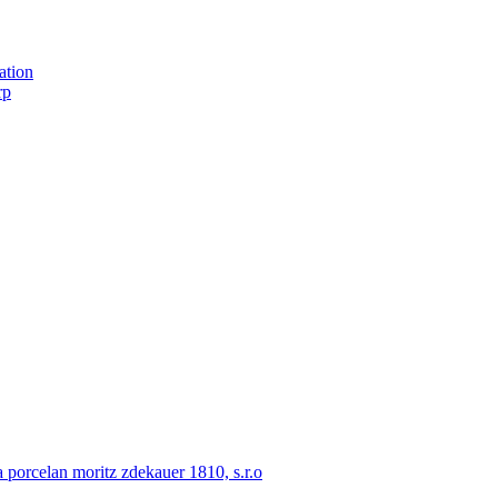
ation
rp
porcelan moritz zdekauer 1810, s.r.o