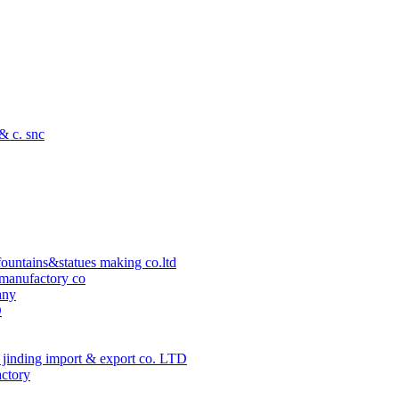
 & c. snc
ountains&statues making co.ltd
manufactory co
any
D
jinding import & export co. LTD
actory