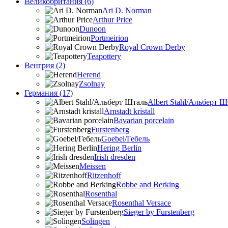
Великобритания (6)
Ari D. Norman
Arthur Price
Dunoon
Portmeirion
Royal Crown Derby
Teapottery
Венгрия (2)
Herend
Zsolnay
Германия (17)
Albert Stahl/Альбеpт Ш
Arnstadt kristall
Bavarian porcelain
Furstenberg
Goebel/Гебель
Hering Berlin
Irish dresden
Meissen
Ritzenhoff
Robbe and Berking
Rosenthal
Rosenthal Versace
Sieger by Furstenberg
Solingen