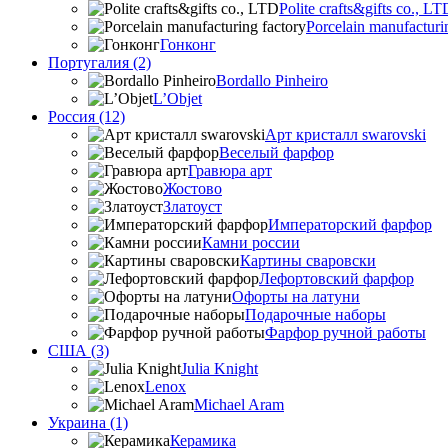
Polite crafts&gifts co., LT
Porcelain manufacturi
Гонконг
Португалия (2)
Bordallo Pinheiro
L’Objet
Россия (12)
Арт кристалл swarovski
Веселый фарфор
Гравюра арт
Жостово
Златоуст
Императорский фарфор
Камни россии
Картины сваровски
Лефортовский фарфор
Офорты на латуни
Подарочные наборы
Фарфор ручной работы
США (3)
Julia Knight
Lenox
Michael Aram
Украина (1)
Керамика