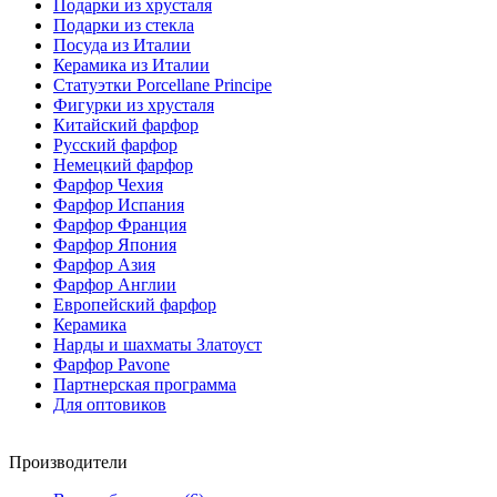
Подарки из хрусталя
Подарки из стекла
Посуда из Италии
Керамика из Италии
Статуэтки Porcellane Principe
Фигурки из хрусталя
Китайский фарфор
Русский фарфор
Немецкий фарфор
Фарфор Чехия
Фарфор Испания
Фарфор Франция
Фарфор Япония
Фарфор Азия
Фарфор Англии
Европейский фарфор
Керамика
Нарды и шахматы Златоуст
Фарфор Pavone
Партнерская программа
Для оптовиков
Производители