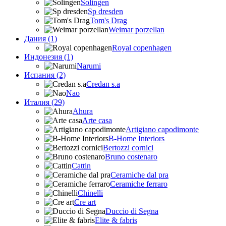
Solingen
Sp dresden
Tom's Drag
Weimar porzellan
Дания (1)
Royal copenhagen
Индонезия (1)
Narumi
Испания (2)
Credan s.a
Nao
Италия (29)
Ahura
Arte casa
Artigiano capodimonte
B-Home Interiors
Bertozzi cornici
Bruno costenaro
Cattin
Ceramiche dal pra
Ceramiche ferraro
Chinelli
Cre art
Duccio di Segna
Elite & fabris