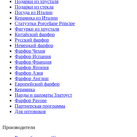
Подарки из хрусталя
Подарки из стекла
Посуда из Италии
Керамика из Италии
Статуэтки Porcellane Principe
Фигурки из хрусталя
Китайский фарфор
Русский фарфор
Немецкий фарфор
Фарфор Чехия
Фарфор Испания
Фарфор Франция
Фарфор Япония
Фарфор Азия
Фарфор Англии
Европейский фарфор
Керамика
Нарды и шахматы Златоуст
Фарфор Pavone
Партнерская программа
Для оптовиков
Производители