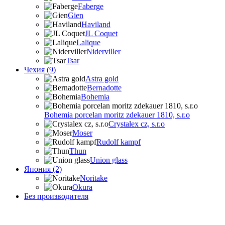
Faberge
Gien
Haviland
JL Coquet
Lalique
Niderviller
Tsar
Чехия (9)
Astra gold
Bernadotte
Bohemia
Bohemia porcelan moritz zdekauer 1810, s.r.o
Crystalex cz, s.r.o
Moser
Rudolf kampf
Thun
Union glass
Япония (2)
Noritake
Okura
Без производителя