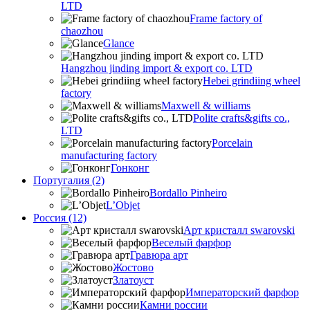
LTD
Frame factory of
chaozhou
Glance
Hangzhou jinding import & export co. LTD
Hebei grindiing wheel
factory
Maxwell & williams
Polite crafts&gifts co.,
LTD
Porcelain
manufacturing factory
Гонконг
Португалия (2)
Bordallo Pinheiro
L’Objet
Россия (12)
Арт кристалл swarovski
Веселый фарфор
Гравюра арт
Жостово
Златоуст
Императорский фарфор
Камни россии