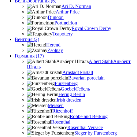
Великобритания (6)
Ari D. Norman
Arthur Price
Dunoon
Portmeirion
Royal Crown Derby
Teapottery
Венгрия (2)
Herend
Zsolnay
Германия (17)
Albert Stahl/Альбеpт
Шталь
Arnstadt kristall
Bavarian porcelain
Furstenberg
Goebel/Гебель
Hering Berlin
Irish dresden
Meissen
Ritzenhoff
Robbe and Berking
Rosenthal
Rosenthal Versace
Sieger by Furstenberg