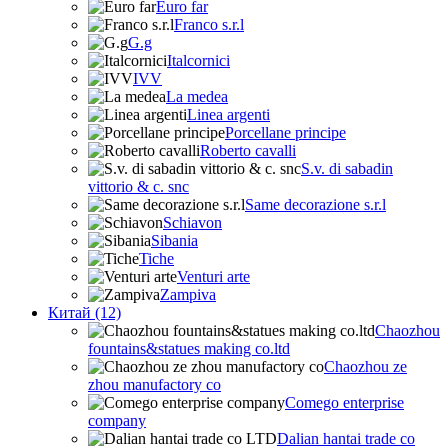
Euro far
Franco s.r.l
G.g
Italcornici
IVV
La medea
Linea argenti
Porcellane principe
Roberto cavalli
S.v. di sabadin
vittorio & c. snc
Same decorazione s.r.l
Schiavon
Sibania
Tiche
Venturi arte
Zampiva
Китай (12)
Chaozhou
fountains&statues making co.ltd
Chaozhou ze
zhou manufactory co
Comego enterprise
company
Dalian hantai trade co