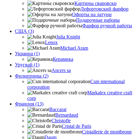
Картины сваровски
Лефортовский фарфор
Офорты на латуни
Подарочные наборы
Фарфор ручной работы
США (3)
Julia Knight
Lenox
Michael Aram
Украина (1)
Керамика
Уругвай (1)
Ancers sa
Филиппины (2)
Csm international
corporation
Markalex creative craft
corp
Франция (13)
Baccarat
Bernardaud
Christofle
Cristal de Paris
Cristallerie de montbronn
Daum