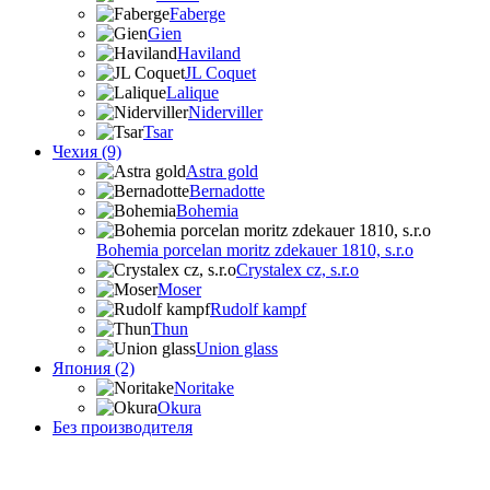
Faberge
Gien
Haviland
JL Coquet
Lalique
Niderviller
Tsar
Чехия (9)
Astra gold
Bernadotte
Bohemia
Bohemia porcelan moritz zdekauer 1810, s.r.o
Crystalex cz, s.r.o
Moser
Rudolf kampf
Thun
Union glass
Япония (2)
Noritake
Okura
Без производителя