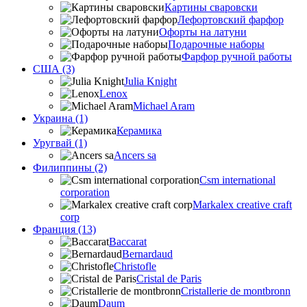
Картины сваровски
Лефортовский фарфор
Офорты на латуни
Подарочные наборы
Фарфор ручной работы
США (3)
Julia Knight
Lenox
Michael Aram
Украина (1)
Керамика
Уругвай (1)
Ancers sa
Филиппины (2)
Csm international
corporation
Markalex creative craft
corp
Франция (13)
Baccarat
Bernardaud
Christofle
Cristal de Paris
Cristallerie de montbronn
Daum