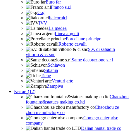
Euro far
Franco s.r.l
G.g
Italcornici
IVV
La medea
Linea argenti
Porcellane principe
Roberto cavalli
S.v. di sabadin
vittorio & c. snc
Same decorazione s.r.l
Schiavon
Sibania
Tiche
Venturi arte
Zampiva
Китай (12)
Chaozhou
fountains&statues making co.ltd
Chaozhou ze
zhou manufactory co
Comego enterprise
company
Dalian hantai trade co