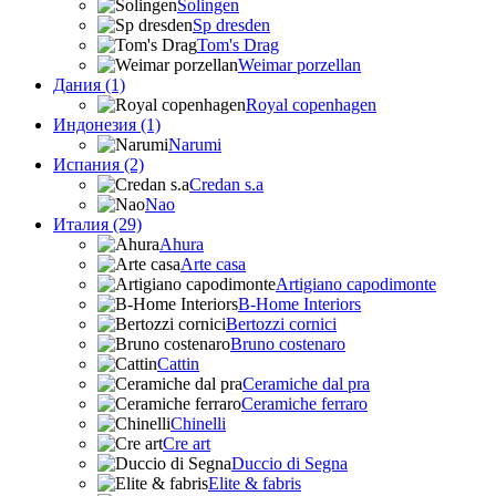
Solingen
Sp dresden
Tom's Drag
Weimar porzellan
Дания (1)
Royal copenhagen
Индонезия (1)
Narumi
Испания (2)
Credan s.a
Nao
Италия (29)
Ahura
Arte casa
Artigiano capodimonte
B-Home Interiors
Bertozzi cornici
Bruno costenaro
Cattin
Ceramiche dal pra
Ceramiche ferraro
Chinelli
Cre art
Duccio di Segna
Elite & fabris