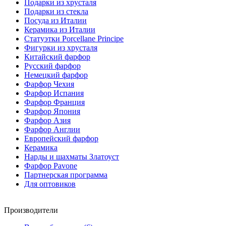
Подарки из хрусталя
Подарки из стекла
Посуда из Италии
Керамика из Италии
Статуэтки Porcellane Principe
Фигурки из хрусталя
Китайский фарфор
Русский фарфор
Немецкий фарфор
Фарфор Чехия
Фарфор Испания
Фарфор Франция
Фарфор Япония
Фарфор Азия
Фарфор Англии
Европейский фарфор
Керамика
Нарды и шахматы Златоуст
Фарфор Pavone
Партнерская программа
Для оптовиков
Производители