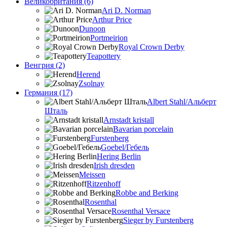
Великобритания (6)
Ari D. Norman
Arthur Price
Dunoon
Portmeirion
Royal Crown Derby
Teapottery
Венгрия (2)
Herend
Zsolnay
Германия (17)
Albert Stahl/Альбеpт
Шталь
Arnstadt kristall
Bavarian porcelain
Furstenberg
Goebel/Гебель
Hering Berlin
Irish dresden
Meissen
Ritzenhoff
Robbe and Berking
Rosenthal
Rosenthal Versace
Sieger by Furstenberg