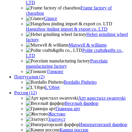
LTD
Frame factory of
chaozhou
Glance
Hangzhou jinding import & export co. LTD
Hebei grindiing wheel
factory
Maxwell & williams
Polite crafts&gifts co.,
LTD
Porcelain
manufacturing factory
Гонконг
Португалия (2)
Bordallo Pinheiro
L’Objet
Россия (12)
Арт кристалл swarovski
Веселый фарфор
Гравюра арт
Жостово
Златоуст
Императорский фарфор
Камни россии