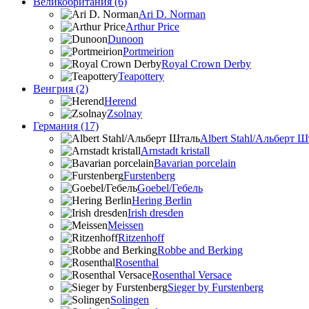
Великобритания (6)
Ari D. Norman
Arthur Price
Dunoon
Portmeirion
Royal Crown Derby
Teapottery
Венгрия (2)
Herend
Zsolnay
Германия (17)
Albert Stahl/Альбеpт Ш
Arnstadt kristall
Bavarian porcelain
Furstenberg
Goebel/Гебель
Hering Berlin
Irish dresden
Meissen
Ritzenhoff
Robbe and Berking
Rosenthal
Rosenthal Versace
Sieger by Furstenberg
Solingen