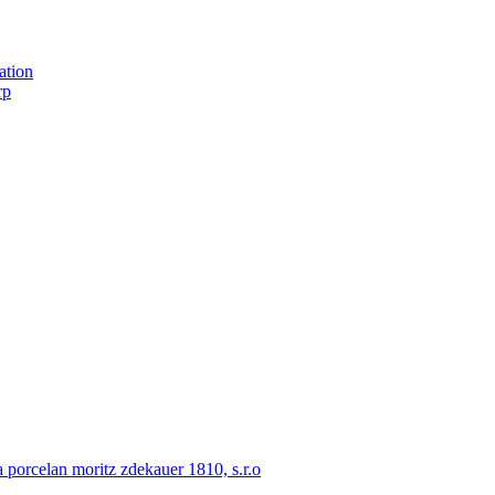
ation
rp
porcelan moritz zdekauer 1810, s.r.o