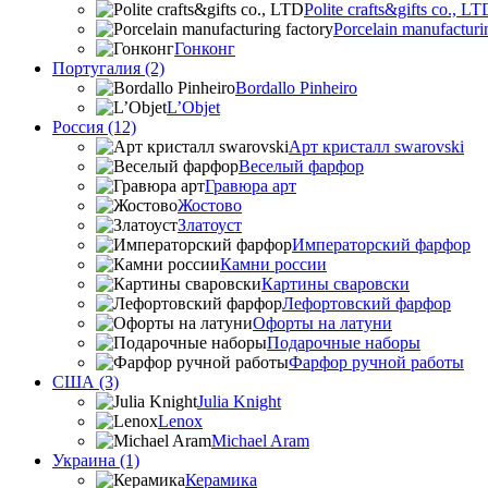
Polite crafts&gifts co., LT
Porcelain manufacturi
Гонконг
Португалия (2)
Bordallo Pinheiro
L’Objet
Россия (12)
Арт кристалл swarovski
Веселый фарфор
Гравюра арт
Жостово
Златоуст
Императорский фарфор
Камни россии
Картины сваровски
Лефортовский фарфор
Офорты на латуни
Подарочные наборы
Фарфор ручной работы
США (3)
Julia Knight
Lenox
Michael Aram
Украина (1)
Керамика