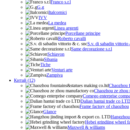
Franco s.r.l
G.g
Italcornici
IVV
La medea
Linea argenti
Porcellane principe
Roberto cavalli
S.v. di sabadin vittorio
Same decorazione s.r.l
Schiavon
Sibania
Tiche
Venturi arte
Zampiva
Китай (12)
Chaozhou f
Chaozhou ze zhou 
Comego enterprise comp
Dalian hantai trade co LT
Frame factory of chaozhou
Glance
Hangzhou 
Hebei grindiing wheel f
Maxwell & williams