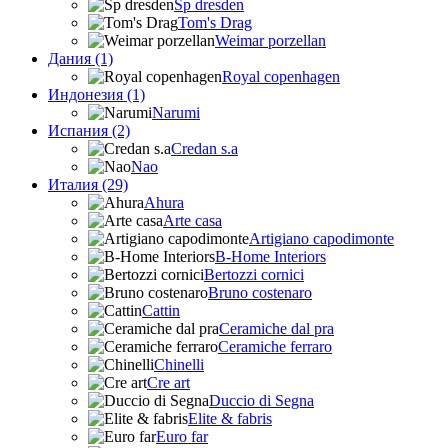
Sp dresden
Tom's Drag
Weimar porzellan
Дания (1)
Royal copenhagen
Индонезия (1)
Narumi
Испания (2)
Credan s.a
Nao
Италия (29)
Ahura
Arte casa
Artigiano capodimonte
B-Home Interiors
Bertozzi cornici
Bruno costenaro
Cattin
Ceramiche dal pra
Ceramiche ferraro
Chinelli
Cre art
Duccio di Segna
Elite & fabris
Euro far