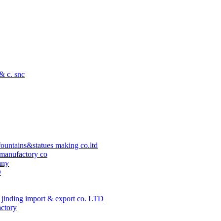
 & c. snc
ountains&statues making co.ltd
manufactory co
any
D
jinding import & export co. LTD
actory