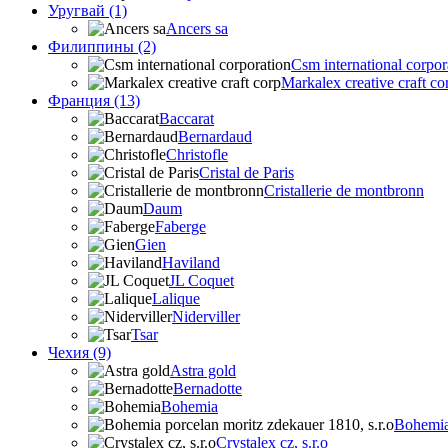
Уругвай (1)
Ancers sa
Филиппины (2)
Csm international corpor
Markalex creative craft co
Франция (13)
Baccarat
Bernardaud
Christofle
Cristal de Paris
Cristallerie de montbronn
Daum
Faberge
Gien
Haviland
JL Coquet
Lalique
Niderviller
Tsar
Чехия (9)
Astra gold
Bernadotte
Bohemia
Bohemia 
Crystalex cz, s.r.o