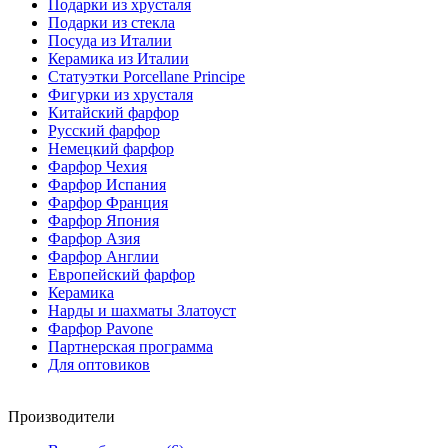
Подарки из хрусталя
Подарки из стекла
Посуда из Италии
Керамика из Италии
Статуэтки Porcellane Principe
Фигурки из хрусталя
Китайский фарфор
Русский фарфор
Немецкий фарфор
Фарфор Чехия
Фарфор Испания
Фарфор Франция
Фарфор Япония
Фарфор Азия
Фарфор Англии
Европейский фарфор
Керамика
Нарды и шахматы Златоуст
Фарфор Pavone
Партнерская программа
Для оптовиков
Производители