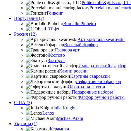
Polite crafts&gifts co., LT
Porcelain manufacturi
Гонконг
Португалия (2)
Bordallo Pinheiro
L’Objet
Россия (12)
Арт кристалл swarovski
Веселый фарфор
Гравюра арт
Жостово
Златоуст
Императорский фарфор
Камни россии
Картины сваровски
Лефортовский фарфор
Офорты на латуни
Подарочные наборы
Фарфор ручной работы
США (3)
Julia Knight
Lenox
Michael Aram
Украина (1)
Керамика