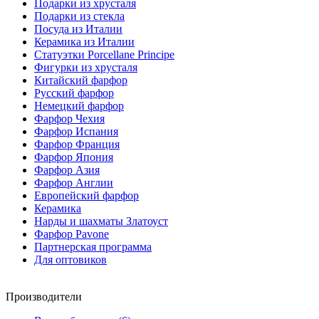
Подарки из хрусталя
Подарки из стекла
Посуда из Италии
Керамика из Италии
Статуэтки Porcellane Principe
Фигурки из хрусталя
Китайский фарфор
Русский фарфор
Немецкий фарфор
Фарфор Чехия
Фарфор Испания
Фарфор Франция
Фарфор Япония
Фарфор Азия
Фарфор Англии
Европейский фарфор
Керамика
Нарды и шахматы Златоуст
Фарфор Pavone
Партнерская программа
Для оптовиков
Производители