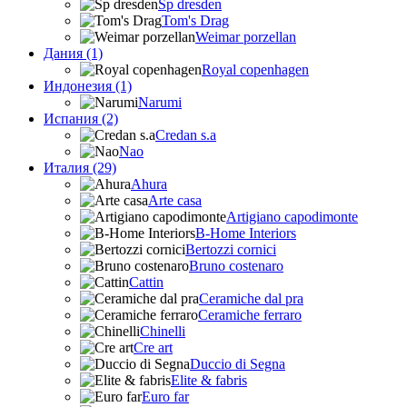
Sp dresden
Tom's Drag
Weimar porzellan
Дания (1)
Royal copenhagen
Индонезия (1)
Narumi
Испания (2)
Credan s.a
Nao
Италия (29)
Ahura
Arte casa
Artigiano capodimonte
B-Home Interiors
Bertozzi cornici
Bruno costenaro
Cattin
Ceramiche dal pra
Ceramiche ferraro
Chinelli
Cre art
Duccio di Segna
Elite & fabris
Euro far