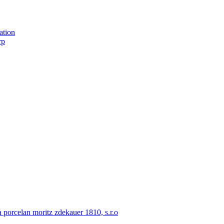
ation
rp
porcelan moritz zdekauer 1810, s.r.o