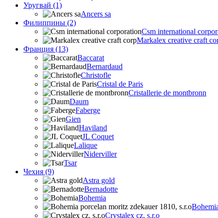
Уругвай (1)
Ancers sa
Филиппины (2)
Csm international corpor
Markalex creative craft co
Франция (13)
Baccarat
Bernardaud
Christofle
Cristal de Paris
Cristallerie de montbronn
Daum
Faberge
Gien
Haviland
JL Coquet
Lalique
Niderviller
Tsar
Чехия (9)
Astra gold
Bernadotte
Bohemia
Bohemia 
Crystalex cz, s.r.o