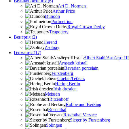
Великобритания (6)
Ari D. Norman
Arthur Price
Dunoon
Portmeirion
Royal Crown Derby
Teapottery
Венгрия (2)
Herend
Zsolnay
Германия (17)
Albert Stahl/Альбеpт Ш
Arnstadt kristall
Bavarian porcelain
Furstenberg
Goebel/Гебель
Hering Berlin
Irish dresden
Meissen
Ritzenhoff
Robbe and Berking
Rosenthal
Rosenthal Versace
Sieger by Furstenberg
Solingen