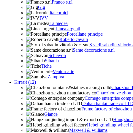
Franco s.r.l
G.g
Italcornici
IVV
La medea
Linea argenti
Porcellane principe
Roberto cavalli
S.v. di sabadin vittorio
Same decorazione s.r.l
Schiavon
Sibania
Tiche
Venturi arte
Zampiva
Китай (12)
Chaozhou f
Chaozhou ze zhou 
Comego enterprise comp
Dalian hantai trade co LT
Frame factory of chaozhou
Glance
Hangzhou 
Hebei grindiing wheel f
Maxwell & williams