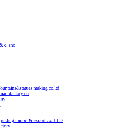
 & c. snc
ountains&statues making co.ltd
manufactory co
any
D
jinding import & export co. LTD
actory