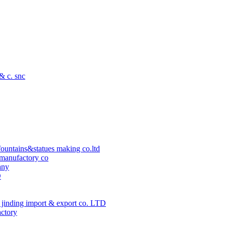
 & c. snc
ountains&statues making co.ltd
manufactory co
any
D
jinding import & export co. LTD
actory