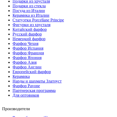
Подарки из хрусталя
Подарки из стекла
Посуда из Италии
Керамика из Италии
Статуэтки Porcellane Principe
Фигурки из хрусталя
Китайский фарфор
Русский фарфор
Немецкий фарфор
Фарфор Чехия
Фарфор Испания
Фарфор Франция
Фарфор Япония
Фарфор Азия
Фарфор Англии
Европейский фарфор
Керамика
Нарды и шахматы Златоуст
Фарфор Pavone
Партнерская программа
Для оптовиков
Производители