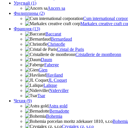
Уругвай (1)
Ancers sa
Филиппины (2)
Csm international corpor
Markalex creative craft co
Франция (13)
Baccarat
Bernardaud
Christofle
Cristal de Paris
Cristallerie de montbronn
Daum
Faberge
Gien
Haviland
JL Coquet
Lalique
Niderviller
Tsar
Чехия (9)
Astra gold
Bernadotte
Bohemia
Bohemia 
Crystalex cz, s.r.o