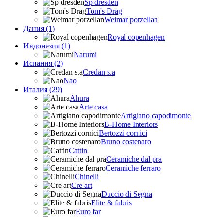
Sp dresden
Tom's Drag
Weimar porzellan
Дания (1)
Royal copenhagen
Индонезия (1)
Narumi
Испания (2)
Credan s.a
Nao
Италия (29)
Ahura
Arte casa
Artigiano capodimonte
B-Home Interiors
Bertozzi cornici
Bruno costenaro
Cattin
Ceramiche dal pra
Ceramiche ferraro
Chinelli
Cre art
Duccio di Segna
Elite & fabris
Euro far