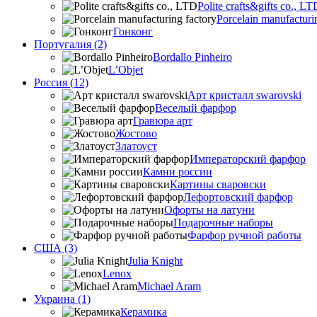
Polite crafts&gifts co., LT
Porcelain manufacturi
Гонконг
Португалия (2)
Bordallo Pinheiro
L’Objet
Россия (12)
Арт кристалл swarovski
Веселый фарфор
Гравюра арт
Жостово
Златоуст
Императорский фарфор
Камни россии
Картины сваровски
Лефортовский фарфор
Офорты на латуни
Подарочные наборы
Фарфор ручной работы
США (3)
Julia Knight
Lenox
Michael Aram
Украина (1)
Керамика