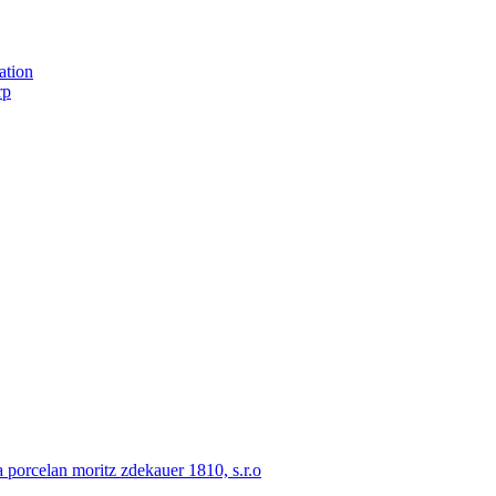
ation
rp
porcelan moritz zdekauer 1810, s.r.o