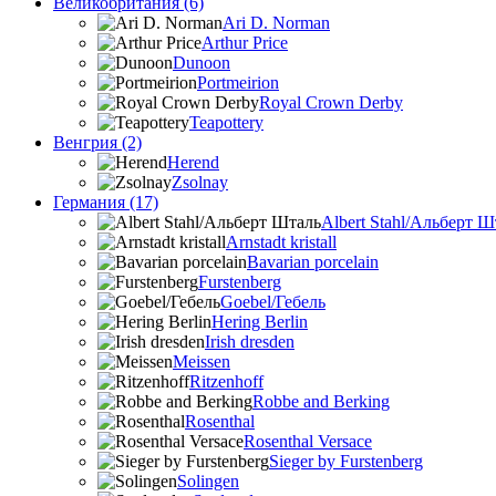
Великобритания (6)
Ari D. Norman
Arthur Price
Dunoon
Portmeirion
Royal Crown Derby
Teapottery
Венгрия (2)
Herend
Zsolnay
Германия (17)
Albert Stahl/Альбеpт Ш
Arnstadt kristall
Bavarian porcelain
Furstenberg
Goebel/Гебель
Hering Berlin
Irish dresden
Meissen
Ritzenhoff
Robbe and Berking
Rosenthal
Rosenthal Versace
Sieger by Furstenberg
Solingen