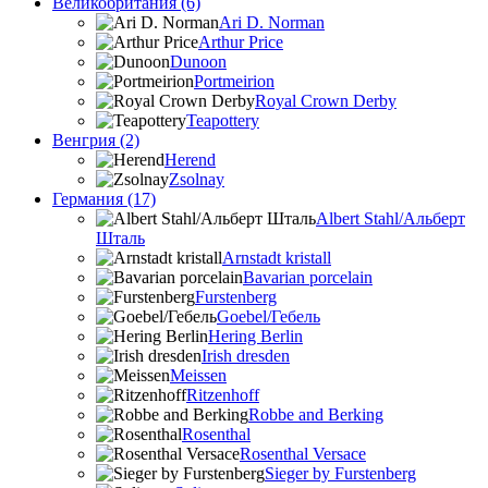
Великобритания (6)
Ari D. Norman
Arthur Price
Dunoon
Portmeirion
Royal Crown Derby
Teapottery
Венгрия (2)
Herend
Zsolnay
Германия (17)
Albert Stahl/Альбеpт
Шталь
Arnstadt kristall
Bavarian porcelain
Furstenberg
Goebel/Гебель
Hering Berlin
Irish dresden
Meissen
Ritzenhoff
Robbe and Berking
Rosenthal
Rosenthal Versace
Sieger by Furstenberg