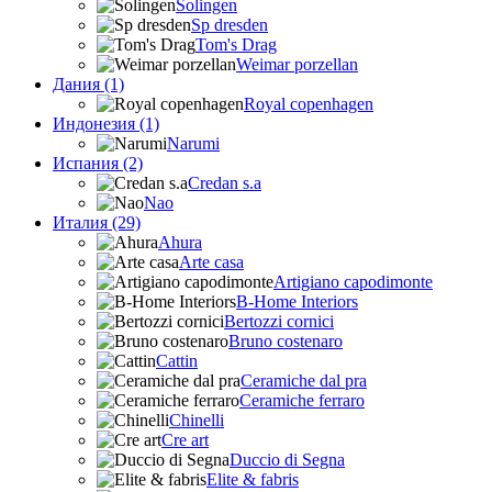
Solingen
Sp dresden
Tom's Drag
Weimar porzellan
Дания (1)
Royal copenhagen
Индонезия (1)
Narumi
Испания (2)
Credan s.a
Nao
Италия (29)
Ahura
Arte casa
Artigiano capodimonte
B-Home Interiors
Bertozzi cornici
Bruno costenaro
Cattin
Ceramiche dal pra
Ceramiche ferraro
Chinelli
Cre art
Duccio di Segna
Elite & fabris