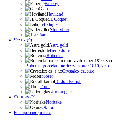
Faberge
Gien
Haviland
JL Coquet
Lalique
Niderviller
Tsar
Чехия (9)
Astra gold
Bernadotte
Bohemia
Bohemia porcelan moritz zdekauer 1810, s.r.o
Crystalex cz, s.r.o
Moser
Rudolf kampf
Thun
Union glass
Япония (2)
Noritake
Okura
Без производителя