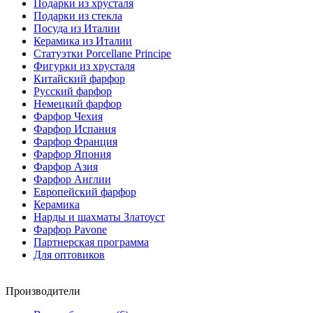
Подарки из хрусталя
Подарки из стекла
Посуда из Италии
Керамика из Италии
Статуэтки Porcellane Principe
Фигурки из хрусталя
Китайский фарфор
Русский фарфор
Немецкий фарфор
Фарфор Чехия
Фарфор Испания
Фарфор Франция
Фарфор Япония
Фарфор Азия
Фарфор Англии
Европейский фарфор
Керамика
Нарды и шахматы Златоуст
Фарфор Pavone
Партнерская программа
Для оптовиков
Производители