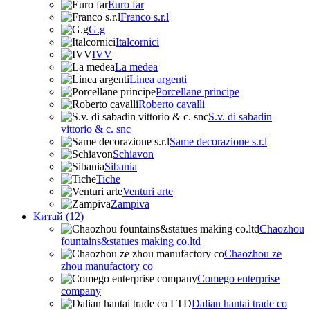
Euro far
Franco s.r.l
G.g
Italcornici
IVV
La medea
Linea argenti
Porcellane principe
Roberto cavalli
S.v. di sabadin
vittorio & c. snc
Same decorazione s.r.l
Schiavon
Sibania
Tiche
Venturi arte
Zampiva
Китай (12)
Chaozhou
fountains&statues making co.ltd
Chaozhou ze
zhou manufactory co
Comego enterprise
company
Dalian hantai trade co