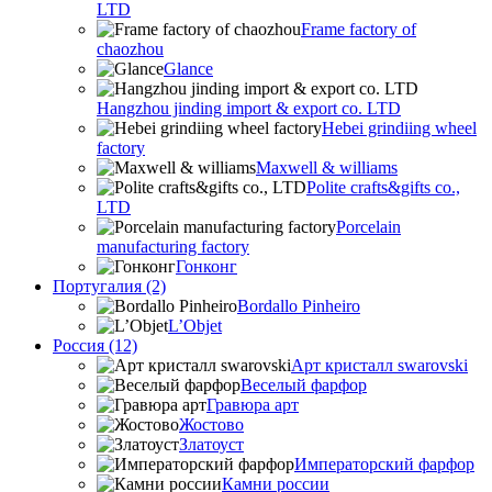
LTD
Frame factory of
chaozhou
Glance
Hangzhou jinding import & export co. LTD
Hebei grindiing wheel
factory
Maxwell & williams
Polite crafts&gifts co.,
LTD
Porcelain
manufacturing factory
Гонконг
Португалия (2)
Bordallo Pinheiro
L’Objet
Россия (12)
Арт кристалл swarovski
Веселый фарфор
Гравюра арт
Жостово
Златоуст
Императорский фарфор
Камни россии