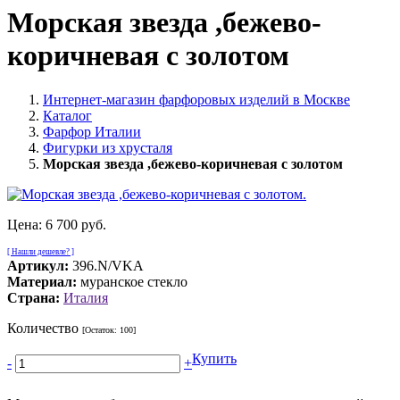
Морская звезда ,бежево-
коричневая с золотом
Интернет-магазин фарфоровых изделий в Москве
Каталог
Фарфор Италии
Фигурки из хрусталя
Морская звезда ,бежево-коричневая с золотом
Цена:
6 700 руб.
[ Нашли дешевле? ]
Артикул:
396.N/VKA
Материал:
муранское стекло
Страна:
Италия
Количество
[Остаток:
100
]
Купить
-
+