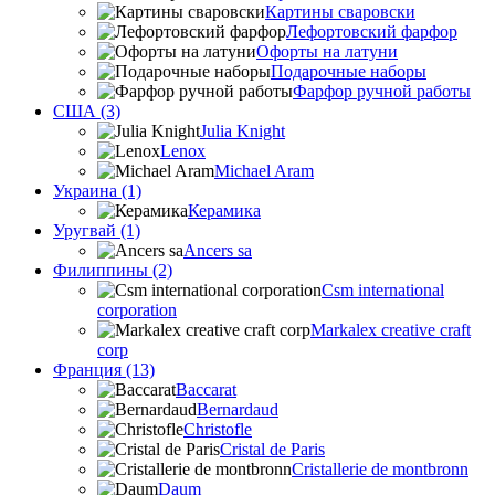
Картины сваровски
Лефортовский фарфор
Офорты на латуни
Подарочные наборы
Фарфор ручной работы
США (3)
Julia Knight
Lenox
Michael Aram
Украина (1)
Керамика
Уругвай (1)
Ancers sa
Филиппины (2)
Csm international
corporation
Markalex creative craft
corp
Франция (13)
Baccarat
Bernardaud
Christofle
Cristal de Paris
Cristallerie de montbronn
Daum