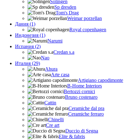
Solingen
Sp dresden
Tom's Drag
Weimar porzellan
Дания (1)
Royal copenhagen
Индонезия (1)
Narumi
Испания (2)
Credan s.a
Nao
Италия (29)
Ahura
Arte casa
Artigiano capodimonte
B-Home Interiors
Bertozzi cornici
Bruno costenaro
Cattin
Ceramiche dal pra
Ceramiche ferraro
Chinelli
Cre art
Duccio di Segna
Elite & fabris