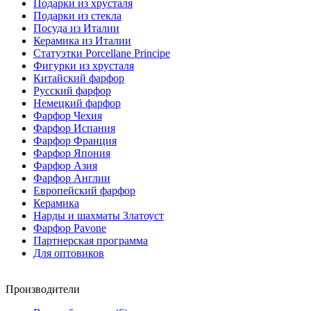
Подарки из хрусталя
Подарки из стекла
Посуда из Италии
Керамика из Италии
Статуэтки Porcellane Principe
Фигурки из хрусталя
Китайский фарфор
Русский фарфор
Немецкий фарфор
Фарфор Чехия
Фарфор Испания
Фарфор Франция
Фарфор Япония
Фарфор Азия
Фарфор Англии
Европейский фарфор
Керамика
Нарды и шахматы Златоуст
Фарфор Pavone
Партнерская программа
Для оптовиков
Производители