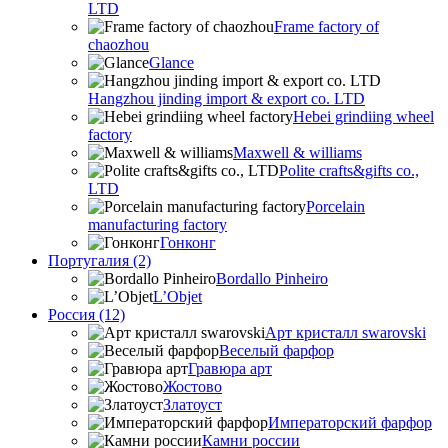
LTD
Frame factory of
chaozhou
Glance
Hangzhou jinding import & export co. LTD
Hebei grindiing wheel
factory
Maxwell & williams
Polite crafts&gifts co.,
LTD
Porcelain
manufacturing factory
Гонконг
Португалия (2)
Bordallo Pinheiro
L’Objet
Россия (12)
Арт кристалл swarovski
Веселый фарфор
Гравюра арт
Жостово
Златоуст
Императорский фарфор
Камни россии