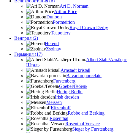
Великобритания (6)
Ari D. Norman
Arthur Price
Dunoon
Portmeirion
Royal Crown Derby
Teapottery
Венгрия (2)
Herend
Zsolnay
Германия (17)
Albert Stahl/Альбеpт
Шталь
Arnstadt kristall
Bavarian porcelain
Furstenberg
Goebel/Гебель
Hering Berlin
Irish dresden
Meissen
Ritzenhoff
Robbe and Berking
Rosenthal
Rosenthal Versace
Sieger by Furstenberg