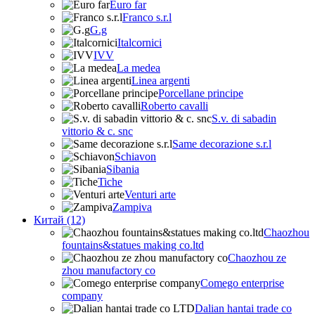
Euro far
Franco s.r.l
G.g
Italcornici
IVV
La medea
Linea argenti
Porcellane principe
Roberto cavalli
S.v. di sabadin
vittorio & c. snc
Same decorazione s.r.l
Schiavon
Sibania
Tiche
Venturi arte
Zampiva
Китай (12)
Chaozhou
fountains&statues making co.ltd
Chaozhou ze
zhou manufactory co
Comego enterprise
company
Dalian hantai trade co