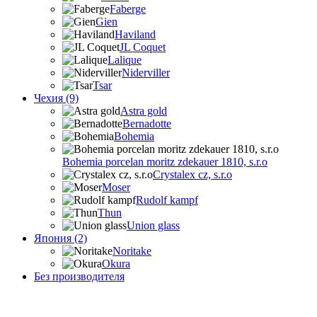
Faberge
Gien
Haviland
JL Coquet
Lalique
Niderviller
Tsar
Чехия (9)
Astra gold
Bernadotte
Bohemia
Bohemia porcelan moritz zdekauer 1810, s.r.o
Crystalex cz, s.r.o
Moser
Rudolf kampf
Thun
Union glass
Япония (2)
Noritake
Okura
Без производителя