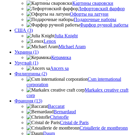
Картины сваровски
Лефортовский фарфор
Офорты на латуни
Подарочные наборы
Фарфор ручной работы
США (3)
Julia Knight
Lenox
Michael Aram
Украина (1)
Керамика
Уругвай (1)
Ancers sa
Филиппины (2)
Csm international
corporation
Markalex creative craft
corp
Франция (13)
Baccarat
Bernardaud
Christofle
Cristal de Paris
Cristallerie de montbronn
Daum