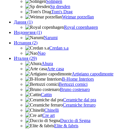
Solingen
Sp dresden
Tom's Drag
Weimar porzellan
Дания (1)
Royal copenhagen
Индонезия (1)
Narumi
Испания (2)
Credan s.a
Nao
Италия (29)
Ahura
Arte casa
Artigiano capodimonte
B-Home Interiors
Bertozzi cornici
Bruno costenaro
Cattin
Ceramiche dal pra
Ceramiche ferraro
Chinelli
Cre art
Duccio di Segna
Elite & fabris