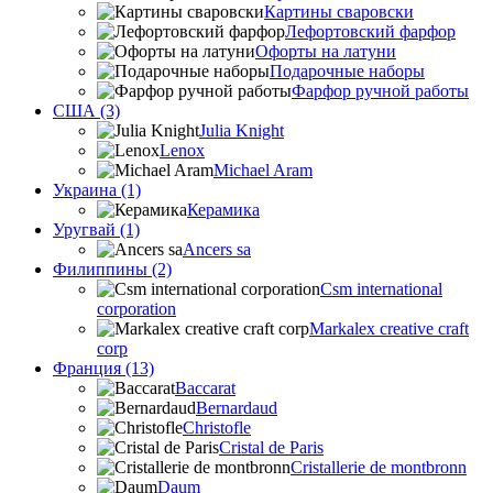
Картины сваровски
Лефортовский фарфор
Офорты на латуни
Подарочные наборы
Фарфор ручной работы
США (3)
Julia Knight
Lenox
Michael Aram
Украина (1)
Керамика
Уругвай (1)
Ancers sa
Филиппины (2)
Csm international
corporation
Markalex creative craft
corp
Франция (13)
Baccarat
Bernardaud
Christofle
Cristal de Paris
Cristallerie de montbronn
Daum