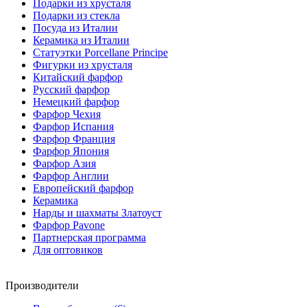
Подарки из хрусталя
Подарки из стекла
Посуда из Италии
Керамика из Италии
Статуэтки Porcellane Principe
Фигурки из хрусталя
Китайский фарфор
Русский фарфор
Немецкий фарфор
Фарфор Чехия
Фарфор Испания
Фарфор Франция
Фарфор Япония
Фарфор Азия
Фарфор Англии
Европейский фарфор
Керамика
Нарды и шахматы Златоуст
Фарфор Pavone
Партнерская программа
Для оптовиков
Производители