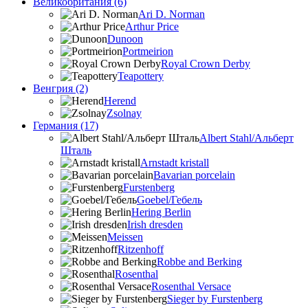
Великобритания (6)
Ari D. Norman
Arthur Price
Dunoon
Portmeirion
Royal Crown Derby
Teapottery
Венгрия (2)
Herend
Zsolnay
Германия (17)
Albert Stahl/Альбеpт
Шталь
Arnstadt kristall
Bavarian porcelain
Furstenberg
Goebel/Гебель
Hering Berlin
Irish dresden
Meissen
Ritzenhoff
Robbe and Berking
Rosenthal
Rosenthal Versace
Sieger by Furstenberg