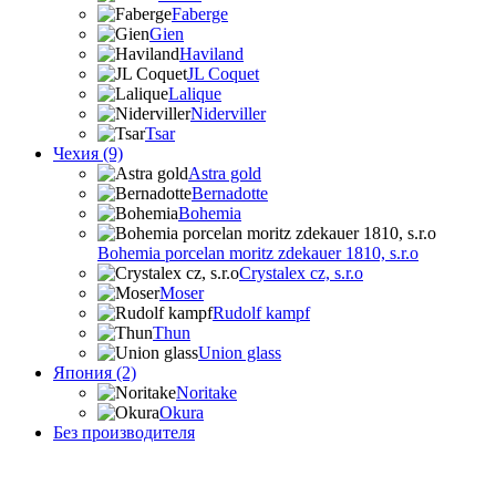
Faberge
Gien
Haviland
JL Coquet
Lalique
Niderviller
Tsar
Чехия (9)
Astra gold
Bernadotte
Bohemia
Bohemia porcelan moritz zdekauer 1810, s.r.o
Crystalex cz, s.r.o
Moser
Rudolf kampf
Thun
Union glass
Япония (2)
Noritake
Okura
Без производителя