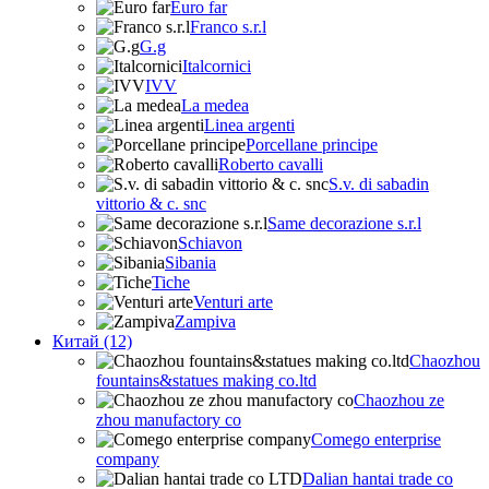
Euro far
Franco s.r.l
G.g
Italcornici
IVV
La medea
Linea argenti
Porcellane principe
Roberto cavalli
S.v. di sabadin
vittorio & c. snc
Same decorazione s.r.l
Schiavon
Sibania
Tiche
Venturi arte
Zampiva
Китай (12)
Chaozhou
fountains&statues making co.ltd
Chaozhou ze
zhou manufactory co
Comego enterprise
company
Dalian hantai trade co