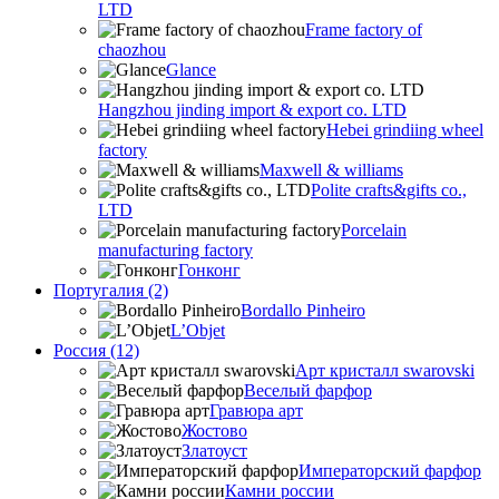
LTD
Frame factory of
chaozhou
Glance
Hangzhou jinding import & export co. LTD
Hebei grindiing wheel
factory
Maxwell & williams
Polite crafts&gifts co.,
LTD
Porcelain
manufacturing factory
Гонконг
Португалия (2)
Bordallo Pinheiro
L’Objet
Россия (12)
Арт кристалл swarovski
Веселый фарфор
Гравюра арт
Жостово
Златоуст
Императорский фарфор
Камни россии