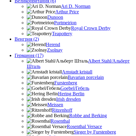
Великобритания (6)
Ari D. Norman
Arthur Price
Dunoon
Portmeirion
Royal Crown Derby
Teapottery
Венгрия (2)
Herend
Zsolnay
Германия (17)
Albert Stahl/Альбеpт
Шталь
Arnstadt kristall
Bavarian porcelain
Furstenberg
Goebel/Гебель
Hering Berlin
Irish dresden
Meissen
Ritzenhoff
Robbe and Berking
Rosenthal
Rosenthal Versace
Sieger by Furstenberg