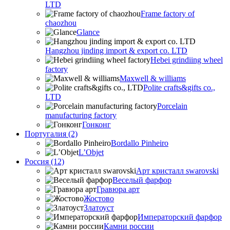
LTD
Frame factory of
chaozhou
Glance
Hangzhou jinding import & export co. LTD
Hebei grindiing wheel
factory
Maxwell & williams
Polite crafts&gifts co.,
LTD
Porcelain
manufacturing factory
Гонконг
Португалия (2)
Bordallo Pinheiro
L’Objet
Россия (12)
Арт кристалл swarovski
Веселый фарфор
Гравюра арт
Жостово
Златоуст
Императорский фарфор
Камни россии