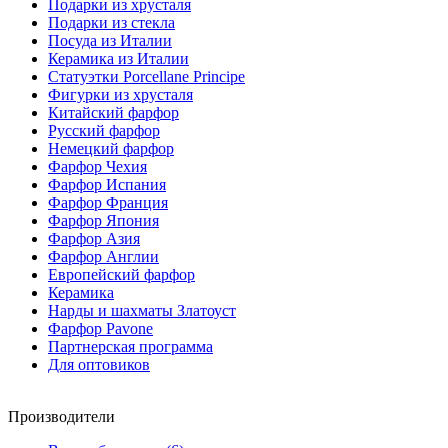
Подарки из хрусталя
Подарки из стекла
Посуда из Италии
Керамика из Италии
Статуэтки Porcellane Principe
Фигурки из хрусталя
Китайский фарфор
Русский фарфор
Немецкий фарфор
Фарфор Чехия
Фарфор Испания
Фарфор Франция
Фарфор Япония
Фарфор Азия
Фарфор Англии
Европейский фарфор
Керамика
Нарды и шахматы Златоуст
Фарфор Pavone
Партнерская программа
Для оптовиков
Производители