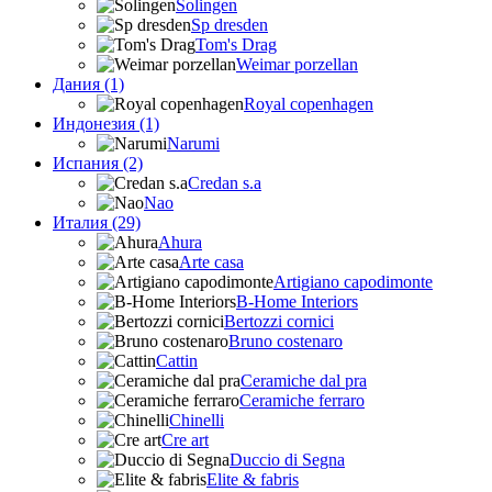
Solingen
Sp dresden
Tom's Drag
Weimar porzellan
Дания (1)
Royal copenhagen
Индонезия (1)
Narumi
Испания (2)
Credan s.a
Nao
Италия (29)
Ahura
Arte casa
Artigiano capodimonte
B-Home Interiors
Bertozzi cornici
Bruno costenaro
Cattin
Ceramiche dal pra
Ceramiche ferraro
Chinelli
Cre art
Duccio di Segna
Elite & fabris