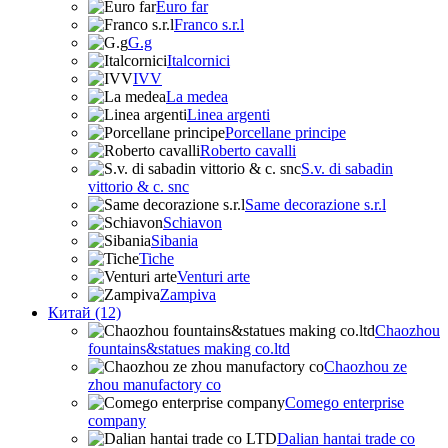
Euro far
Franco s.r.l
G.g
Italcornici
IVV
La medea
Linea argenti
Porcellane principe
Roberto cavalli
S.v. di sabadin
vittorio & c. snc
Same decorazione s.r.l
Schiavon
Sibania
Tiche
Venturi arte
Zampiva
Китай (12)
Chaozhou
fountains&statues making co.ltd
Chaozhou ze
zhou manufactory co
Comego enterprise
company
Dalian hantai trade co