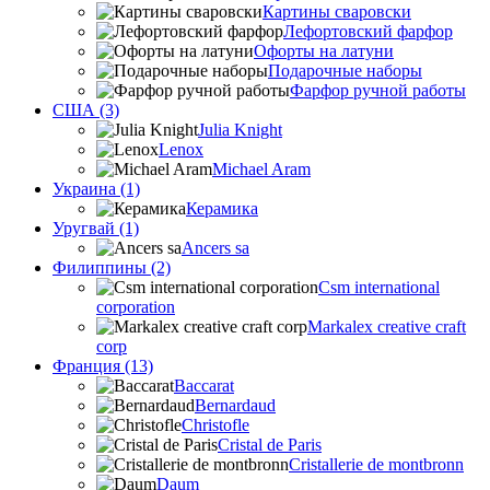
Картины сваровски
Лефортовский фарфор
Офорты на латуни
Подарочные наборы
Фарфор ручной работы
США (3)
Julia Knight
Lenox
Michael Aram
Украина (1)
Керамика
Уругвай (1)
Ancers sa
Филиппины (2)
Csm international
corporation
Markalex creative craft
corp
Франция (13)
Baccarat
Bernardaud
Christofle
Cristal de Paris
Cristallerie de montbronn
Daum