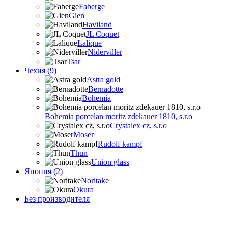
Faberge
Gien
Haviland
JL Coquet
Lalique
Niderviller
Tsar
Чехия (9)
Astra gold
Bernadotte
Bohemia
Bohemia porcelan moritz zdekauer 1810, s.r.o
Crystalex cz, s.r.o
Moser
Rudolf kampf
Thun
Union glass
Япония (2)
Noritake
Okura
Без производителя