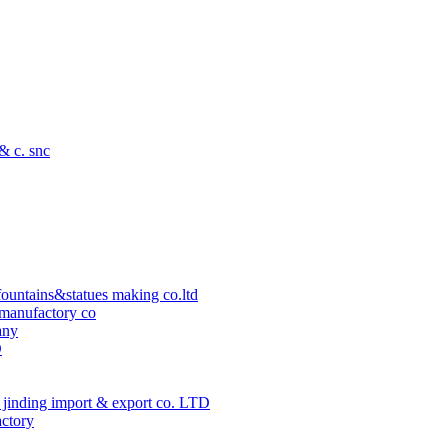
 & c. snc
ountains&statues making co.ltd
manufactory co
any
D
jinding import & export co. LTD
actory