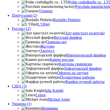
Polite crafts&gifts co., LT
Porcelain manufacturi
Гонконг
Португалия (2)
Bordallo Pinheiro
L’Objet
Россия (12)
Арт кристалл swarovski
Веселый фарфор
Гравюра арт
Жостово
Златоуст
Императорский фарфор
Камни россии
Картины сваровски
Лефортовский фарфор
Офорты на латуни
Подарочные наборы
Фарфор ручной работы
США (3)
Julia Knight
Lenox
Michael Aram
Украина (1)
Керамика