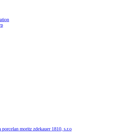
ation
rp
porcelan moritz zdekauer 1810, s.r.o