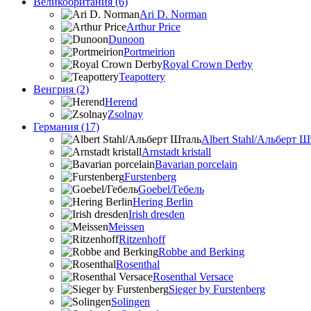
Великобритания (6)
Ari D. Norman
Arthur Price
Dunoon
Portmeirion
Royal Crown Derby
Teapottery
Венгрия (2)
Herend
Zsolnay
Германия (17)
Albert Stahl/Альбеpт Ш
Arnstadt kristall
Bavarian porcelain
Furstenberg
Goebel/Гебель
Hering Berlin
Irish dresden
Meissen
Ritzenhoff
Robbe and Berking
Rosenthal
Rosenthal Versace
Sieger by Furstenberg
Solingen