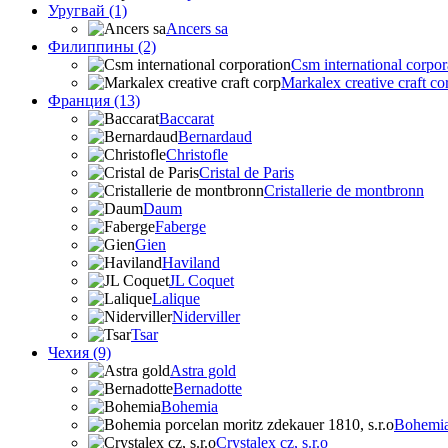
Уругвай (1)
Ancers sa
Филиппины (2)
Csm international corpor
Markalex creative craft co
Франция (13)
Baccarat
Bernardaud
Christofle
Cristal de Paris
Cristallerie de montbronn
Daum
Faberge
Gien
Haviland
JL Coquet
Lalique
Niderviller
Tsar
Чехия (9)
Astra gold
Bernadotte
Bohemia
Bohemia 
Crystalex cz, s.r.o