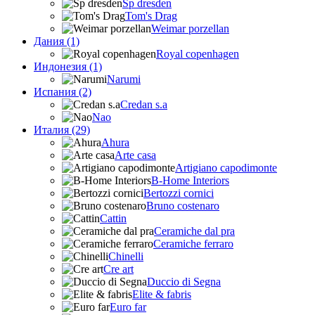
Sp dresden
Tom's Drag
Weimar porzellan
Дания (1)
Royal copenhagen
Индонезия (1)
Narumi
Испания (2)
Credan s.a
Nao
Италия (29)
Ahura
Arte casa
Artigiano capodimonte
B-Home Interiors
Bertozzi cornici
Bruno costenaro
Cattin
Ceramiche dal pra
Ceramiche ferraro
Chinelli
Cre art
Duccio di Segna
Elite & fabris
Euro far