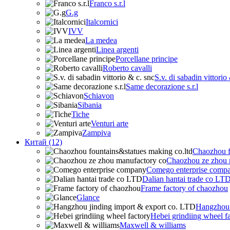
Franco s.r.l
G.g
Italcornici
IVV
La medea
Linea argenti
Porcellane principe
Roberto cavalli
S.v. di sabadin vittorio
Same decorazione s.r.l
Schiavon
Sibania
Tiche
Venturi arte
Zampiva
Китай (12)
Chaozhou f
Chaozhou ze zhou 
Comego enterprise comp
Dalian hantai trade co LT
Frame factory of chaozhou
Glance
Hangzhou 
Hebei grindiing wheel f
Maxwell & williams