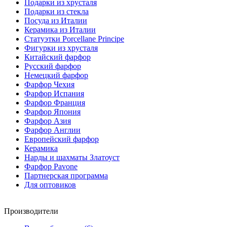
Подарки из хрусталя
Подарки из стекла
Посуда из Италии
Керамика из Италии
Статуэтки Porcellane Principe
Фигурки из хрусталя
Китайский фарфор
Русский фарфор
Немецкий фарфор
Фарфор Чехия
Фарфор Испания
Фарфор Франция
Фарфор Япония
Фарфор Азия
Фарфор Англии
Европейский фарфор
Керамика
Нарды и шахматы Златоуст
Фарфор Pavone
Партнерская программа
Для оптовиков
Производители