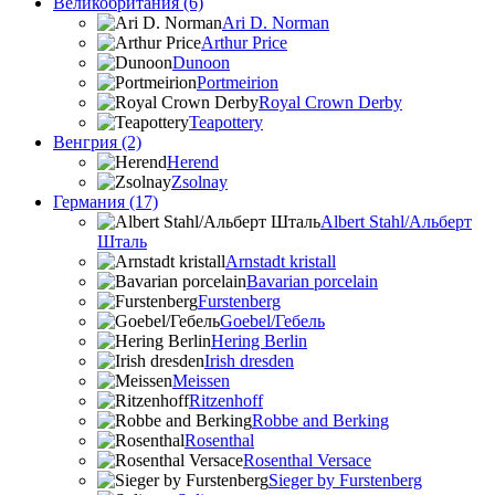
Великобритания (6)
Ari D. Norman
Arthur Price
Dunoon
Portmeirion
Royal Crown Derby
Teapottery
Венгрия (2)
Herend
Zsolnay
Германия (17)
Albert Stahl/Альбеpт
Шталь
Arnstadt kristall
Bavarian porcelain
Furstenberg
Goebel/Гебель
Hering Berlin
Irish dresden
Meissen
Ritzenhoff
Robbe and Berking
Rosenthal
Rosenthal Versace
Sieger by Furstenberg