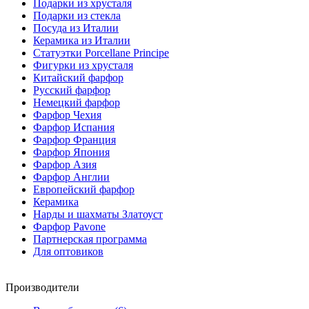
Подарки из хрусталя
Подарки из стекла
Посуда из Италии
Керамика из Италии
Статуэтки Porcellane Principe
Фигурки из хрусталя
Китайский фарфор
Русский фарфор
Немецкий фарфор
Фарфор Чехия
Фарфор Испания
Фарфор Франция
Фарфор Япония
Фарфор Азия
Фарфор Англии
Европейский фарфор
Керамика
Нарды и шахматы Златоуст
Фарфор Pavone
Партнерская программа
Для оптовиков
Производители