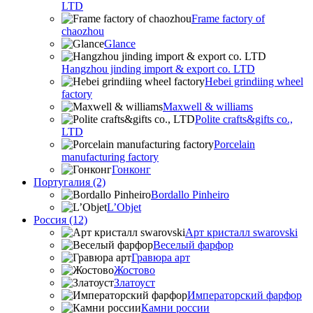
LTD
Frame factory of
chaozhou
Glance
Hangzhou jinding import & export co. LTD
Hebei grindiing wheel
factory
Maxwell & williams
Polite crafts&gifts co.,
LTD
Porcelain
manufacturing factory
Гонконг
Португалия (2)
Bordallo Pinheiro
L’Objet
Россия (12)
Арт кристалл swarovski
Веселый фарфор
Гравюра арт
Жостово
Златоуст
Императорский фарфор
Камни россии