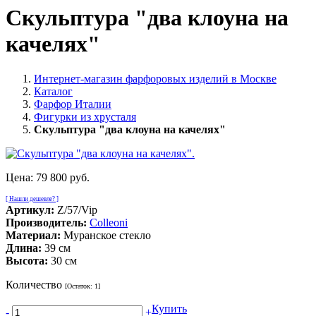
Скульптура "два клоуна на
качелях"
Интернет-магазин фарфоровых изделий в Москве
Каталог
Фарфор Италии
Фигурки из хрусталя
Скульптура "два клоуна на качелях"
Цена:
79 800 руб.
[ Нашли дешевле? ]
Артикул:
Z/57/Vip
Производитель:
Colleoni
Материал:
Муранское стекло
Длина:
39 см
Высота:
30 см
Количество
[Остаток:
1
]
Купить
-
+