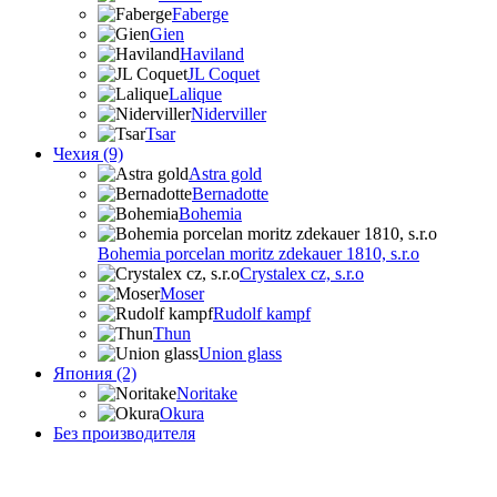
Faberge
Gien
Haviland
JL Coquet
Lalique
Niderviller
Tsar
Чехия (9)
Astra gold
Bernadotte
Bohemia
Bohemia porcelan moritz zdekauer 1810, s.r.o
Crystalex cz, s.r.o
Moser
Rudolf kampf
Thun
Union glass
Япония (2)
Noritake
Okura
Без производителя