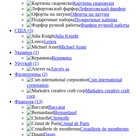
Картины сваровски
Лефортовский фарфор
Офорты на латуни
Подарочные наборы
Фарфор ручной работы
США (3)
Julia Knight
Lenox
Michael Aram
Украина (1)
Керамика
Уругвай (1)
Ancers sa
Филиппины (2)
Csm international
corporation
Markalex creative craft
corp
Франция (13)
Baccarat
Bernardaud
Christofle
Cristal de Paris
Cristallerie de montbronn
Daum