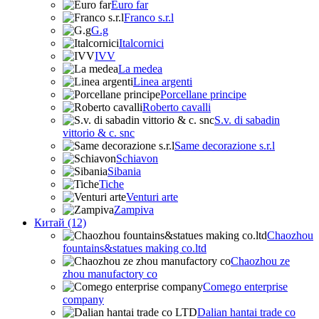
Euro far
Franco s.r.l
G.g
Italcornici
IVV
La medea
Linea argenti
Porcellane principe
Roberto cavalli
S.v. di sabadin
vittorio & c. snc
Same decorazione s.r.l
Schiavon
Sibania
Tiche
Venturi arte
Zampiva
Китай (12)
Chaozhou
fountains&statues making co.ltd
Chaozhou ze
zhou manufactory co
Comego enterprise
company
Dalian hantai trade co