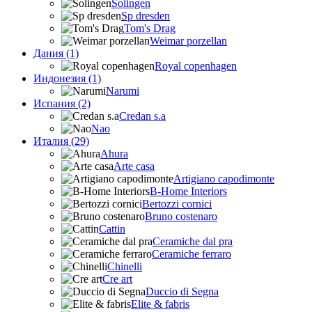
Solingen
Sp dresden
Tom's Drag
Weimar porzellan
Дания (1)
Royal copenhagen
Индонезия (1)
Narumi
Испания (2)
Credan s.a
Nao
Италия (29)
Ahura
Arte casa
Artigiano capodimonte
B-Home Interiors
Bertozzi cornici
Bruno costenaro
Cattin
Ceramiche dal pra
Ceramiche ferraro
Chinelli
Cre art
Duccio di Segna
Elite & fabris