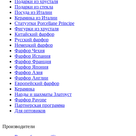
Подарки из хрусталя
Подарки из стекла
Посуда из Италии
Керамика из Италии
Статуэтки Porcellane Principe
Фигурки из хрусталя
Китайский фарфор
Русский фарфор
Немецкий фарфор
Фарфор Чехия
Фарфор Испания
Фарфор Франция
Фарфор Япония
Фарфор Азия
Фарфор Англии
Европейский фарфор
Керамика
Нарды и шахматы Златоуст
Фарфор Pavone
Партнерская программа
Для оптовиков
Производители