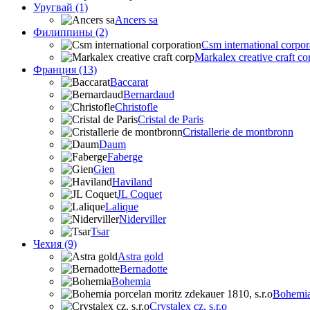
Уругвай (1)
Ancers sa
Филиппины (2)
Csm international corpor
Markalex creative craft co
Франция (13)
Baccarat
Bernardaud
Christofle
Cristal de Paris
Cristallerie de montbronn
Daum
Faberge
Gien
Haviland
JL Coquet
Lalique
Niderviller
Tsar
Чехия (9)
Astra gold
Bernadotte
Bohemia
Bohemia 
Crystalex cz, s.r.o