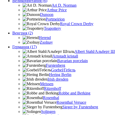
Великобритания (6)
Ari D. Norman
Arthur Price
Dunoon
Portmeirion
Royal Crown Derby
Teapottery
Венгрия (2)
Herend
Zsolnay
Германия (17)
Albert Stahl/Альбеpт Ш
Arnstadt kristall
Bavarian porcelain
Furstenberg
Goebel/Гебель
Hering Berlin
Irish dresden
Meissen
Ritzenhoff
Robbe and Berking
Rosenthal
Rosenthal Versace
Sieger by Furstenberg
Solingen