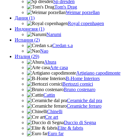
Sp dresden
Tom's Drag
Weimar porzellan
Дания (1)
Royal copenhagen
Индонезия (1)
Narumi
Испания (2)
Credan s.a
Nao
Италия (29)
Ahura
Arte casa
Artigiano capodimonte
B-Home Interiors
Bertozzi cornici
Bruno costenaro
Cattin
Ceramiche dal pra
Ceramiche ferraro
Chinelli
Cre art
Duccio di Segna
Elite & fabris
Euro far