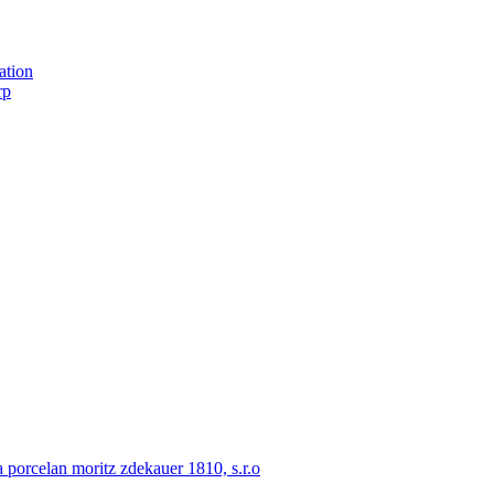
ation
rp
porcelan moritz zdekauer 1810, s.r.o