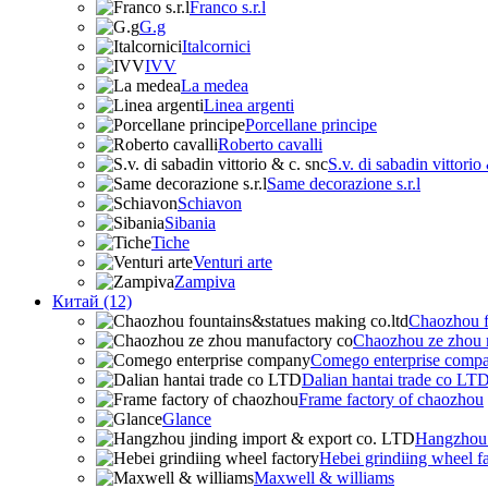
Franco s.r.l
G.g
Italcornici
IVV
La medea
Linea argenti
Porcellane principe
Roberto cavalli
S.v. di sabadin vittorio
Same decorazione s.r.l
Schiavon
Sibania
Tiche
Venturi arte
Zampiva
Китай (12)
Chaozhou f
Chaozhou ze zhou 
Comego enterprise comp
Dalian hantai trade co LT
Frame factory of chaozhou
Glance
Hangzhou 
Hebei grindiing wheel f
Maxwell & williams