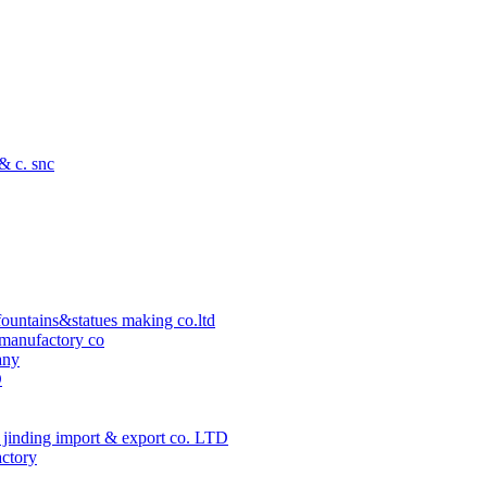
 & c. snc
ountains&statues making co.ltd
manufactory co
any
D
jinding import & export co. LTD
actory