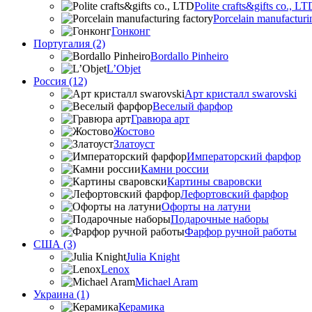
Polite crafts&gifts co., LT
Porcelain manufacturi
Гонконг
Португалия (2)
Bordallo Pinheiro
L’Objet
Россия (12)
Арт кристалл swarovski
Веселый фарфор
Гравюра арт
Жостово
Златоуст
Императорский фарфор
Камни россии
Картины сваровски
Лефортовский фарфор
Офорты на латуни
Подарочные наборы
Фарфор ручной работы
США (3)
Julia Knight
Lenox
Michael Aram
Украина (1)
Керамика