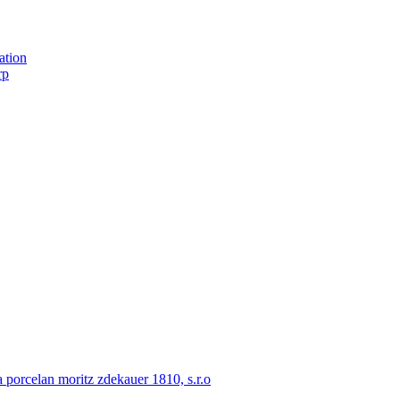
ation
rp
porcelan moritz zdekauer 1810, s.r.o