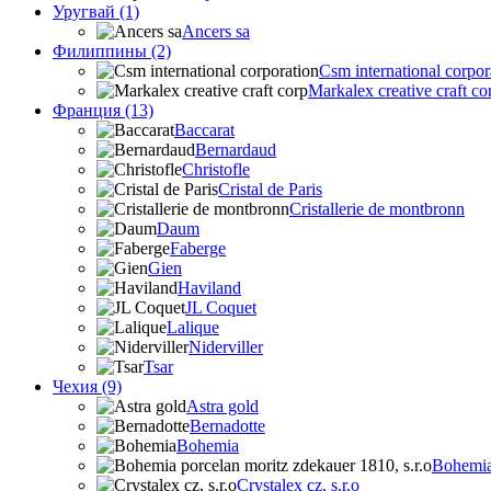
Уругвай (1)
Ancers sa
Филиппины (2)
Csm international corpor
Markalex creative craft co
Франция (13)
Baccarat
Bernardaud
Christofle
Cristal de Paris
Cristallerie de montbronn
Daum
Faberge
Gien
Haviland
JL Coquet
Lalique
Niderviller
Tsar
Чехия (9)
Astra gold
Bernadotte
Bohemia
Bohemia 
Crystalex cz, s.r.o