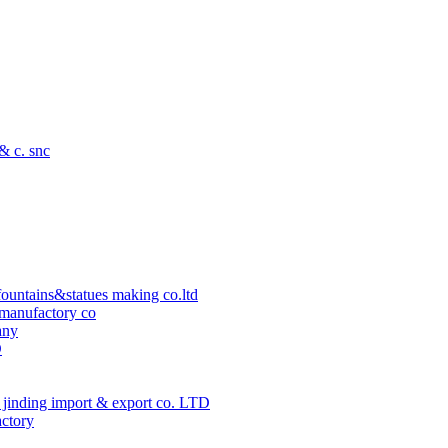
 & c. snc
ountains&statues making co.ltd
manufactory co
any
D
jinding import & export co. LTD
actory