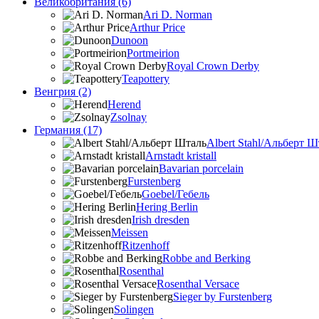
Великобритания (6)
Ari D. Norman
Arthur Price
Dunoon
Portmeirion
Royal Crown Derby
Teapottery
Венгрия (2)
Herend
Zsolnay
Германия (17)
Albert Stahl/Альбеpт Ш
Arnstadt kristall
Bavarian porcelain
Furstenberg
Goebel/Гебель
Hering Berlin
Irish dresden
Meissen
Ritzenhoff
Robbe and Berking
Rosenthal
Rosenthal Versace
Sieger by Furstenberg
Solingen