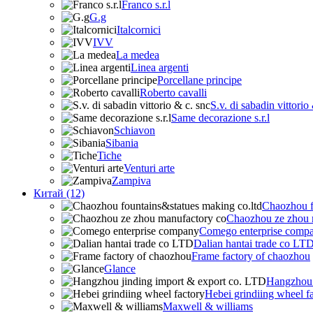
Franco s.r.l
G.g
Italcornici
IVV
La medea
Linea argenti
Porcellane principe
Roberto cavalli
S.v. di sabadin vittorio
Same decorazione s.r.l
Schiavon
Sibania
Tiche
Venturi arte
Zampiva
Китай (12)
Chaozhou f
Chaozhou ze zhou 
Comego enterprise comp
Dalian hantai trade co LT
Frame factory of chaozhou
Glance
Hangzhou 
Hebei grindiing wheel f
Maxwell & williams