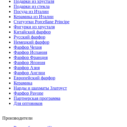
Подарки из хрусталя
Подарки из стекла
Посуда из Италии
Керамика из Италии
Статуэтки Porcellane Principe
Фигурки из хрусталя
Китайский фарфор
Русский фарфор
Немецкий фарфор
Фарфор Чехия
Фарфор Испания
Фарфор Франция
Фарфор Япония
Фарфор Азия
Фарфор Англии
Европейский фарфор
Керамика
Нарды и шахматы Златоуст
Фарфор Pavone
Партнерская программа
Для оптовиков
Производители