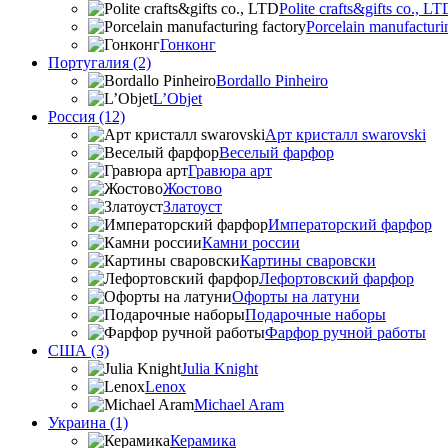
Polite crafts&gifts co., LT
Porcelain manufacturi
Гонконг
Португалия (2)
Bordallo Pinheiro
L’Objet
Россия (12)
Арт кристалл swarovski
Веселый фарфор
Гравюра арт
Жостово
Златоуст
Императорский фарфор
Камни россии
Картины сваровски
Лефортовский фарфор
Офорты на латуни
Подарочные наборы
Фарфор ручной работы
США (3)
Julia Knight
Lenox
Michael Aram
Украина (1)
Керамика