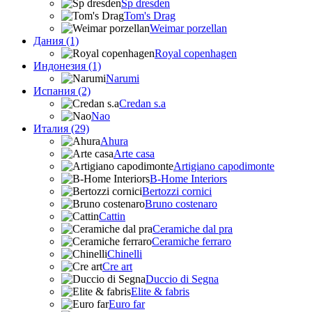
Sp dresden
Tom's Drag
Weimar porzellan
Дания (1)
Royal copenhagen
Индонезия (1)
Narumi
Испания (2)
Credan s.a
Nao
Италия (29)
Ahura
Arte casa
Artigiano capodimonte
B-Home Interiors
Bertozzi cornici
Bruno costenaro
Cattin
Ceramiche dal pra
Ceramiche ferraro
Chinelli
Cre art
Duccio di Segna
Elite & fabris
Euro far