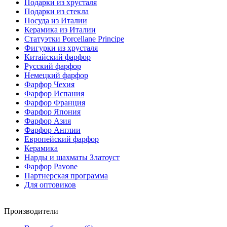
Подарки из хрусталя
Подарки из стекла
Посуда из Италии
Керамика из Италии
Статуэтки Porcellane Principe
Фигурки из хрусталя
Китайский фарфор
Русский фарфор
Немецкий фарфор
Фарфор Чехия
Фарфор Испания
Фарфор Франция
Фарфор Япония
Фарфор Азия
Фарфор Англии
Европейский фарфор
Керамика
Нарды и шахматы Златоуст
Фарфор Pavone
Партнерская программа
Для оптовиков
Производители