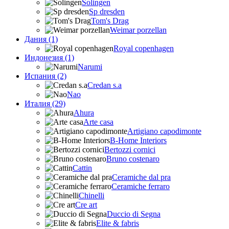
Solingen
Sp dresden
Tom's Drag
Weimar porzellan
Дания (1)
Royal copenhagen
Индонезия (1)
Narumi
Испания (2)
Credan s.a
Nao
Италия (29)
Ahura
Arte casa
Artigiano capodimonte
B-Home Interiors
Bertozzi cornici
Bruno costenaro
Cattin
Ceramiche dal pra
Ceramiche ferraro
Chinelli
Cre art
Duccio di Segna
Elite & fabris