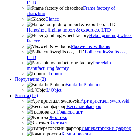
LTD
Frame factory of
chaozhou
Glance
Hangzhou jinding import & export co. LTD
Hebei grindiing wheel
factory
Maxwell & williams
Polite crafts&gifts co.,
LTD
Porcelain
manufacturing factory
Гонконг
Португалия (2)
Bordallo Pinheiro
L’Objet
Россия (12)
Арт кристалл swarovski
Веселый фарфор
Гравюра арт
Жостово
Златоуст
Императорский фарфор
Камни россии