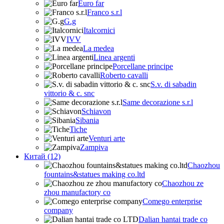
Euro far
Franco s.r.l
G.g
Italcornici
IVV
La medea
Linea argenti
Porcellane principe
Roberto cavalli
S.v. di sabadin
vittorio & c. snc
Same decorazione s.r.l
Schiavon
Sibania
Tiche
Venturi arte
Zampiva
Китай (12)
Chaozhou
fountains&statues making co.ltd
Chaozhou ze
zhou manufactory co
Comego enterprise
company
Dalian hantai trade co