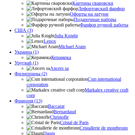
Картины сваровски
Лефортовский фарфор
Офорты на латуни
Подарочные наборы
Фарфор ручной работы
США (3)
Julia Knight
Lenox
Michael Aram
Украина (1)
Керамика
Уругвай (1)
Ancers sa
Филиппины (2)
Csm international
corporation
Markalex creative craft
corp
Франция (13)
Baccarat
Bernardaud
Christofle
Cristal de Paris
Cristallerie de montbronn
Daum