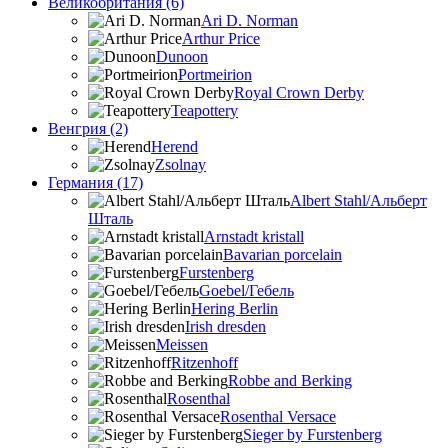
Великобритания (6)
Ari D. Norman
Arthur Price
Dunoon
Portmeirion
Royal Crown Derby
Teapottery
Венгрия (2)
Herend
Zsolnay
Германия (17)
Albert Stahl/Альбеpт
Шталь
Arnstadt kristall
Bavarian porcelain
Furstenberg
Goebel/Гебель
Hering Berlin
Irish dresden
Meissen
Ritzenhoff
Robbe and Berking
Rosenthal
Rosenthal Versace
Sieger by Furstenberg