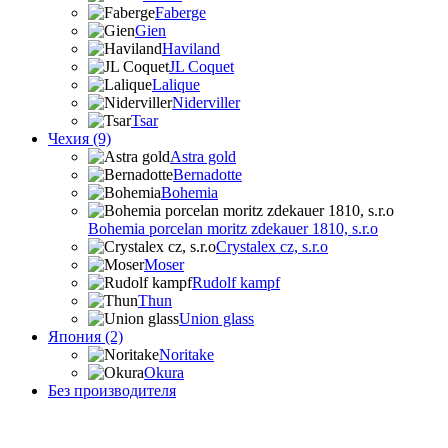
Faberge
Gien
Haviland
JL Coquet
Lalique
Niderviller
Tsar
Чехия (9)
Astra gold
Bernadotte
Bohemia
Bohemia porcelan moritz zdekauer 1810, s.r.o
Crystalex cz, s.r.o
Moser
Rudolf kampf
Thun
Union glass
Япония (2)
Noritake
Okura
Без производителя