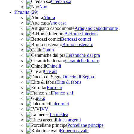
Credan s.a
Nao
Италия (29)
Ahura
Arte casa
Artigiano capodimonte
B-Home Interiors
Bertozzi cornici
Bruno costenaro
Cattin
Ceramiche dal pra
Ceramiche ferraro
Chinelli
Cre art
Duccio di Segna
Elite & fabris
Euro far
Franco s.r.l
G.g
Italcornici
IVV
La medea
Linea argenti
Porcellane principe
Roberto cavalli