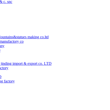
 & c. snc
ountains&statues making co.ltd
manufactory co
any
D
jinding import & export co. LTD
actory
D
ng factory