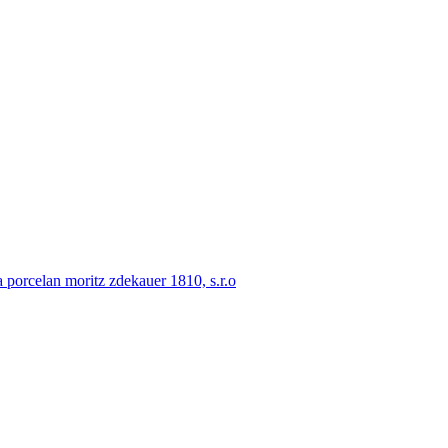
porcelan moritz zdekauer 1810, s.r.o