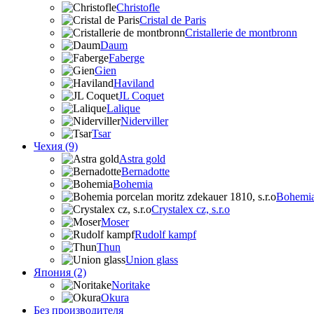
Christofle
Cristal de Paris
Cristallerie de montbronn
Daum
Faberge
Gien
Haviland
JL Coquet
Lalique
Niderviller
Tsar
Чехия (9)
Astra gold
Bernadotte
Bohemia
Bohemia 
Crystalex cz, s.r.o
Moser
Rudolf kampf
Thun
Union glass
Япония (2)
Noritake
Okura
Без производителя