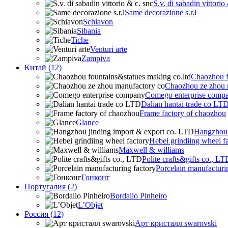
S.v. di sabadin vittorio
Same decorazione s.r.l
Schiavon
Sibania
Tiche
Venturi arte
Zampiva
Китай (12)
Chaozhou f
Chaozhou ze zhou 
Comego enterprise comp
Dalian hantai trade co LT
Frame factory of chaozhou
Glance
Hangzhou 
Hebei grindiing wheel f
Maxwell & williams
Polite crafts&gifts co., LT
Porcelain manufacturi
Гонконг
Португалия (2)
Bordallo Pinheiro
L’Objet
Россия (12)
Арт кристалл swarovski