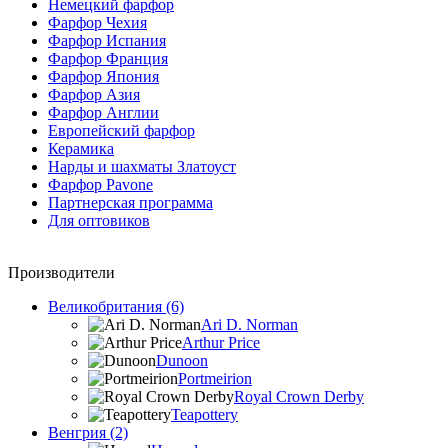
Немецкий фарфор
Фарфор Чехия
Фарфор Испания
Фарфор Франция
Фарфор Япония
Фарфор Азия
Фарфор Англии
Европейский фарфор
Керамика
Нарды и шахматы Златоуст
Фарфор Pavone
Партнерская программа
Для оптовиков
Производители
Великобритания (6)
Ari D. Norman
Arthur Price
Dunoon
Portmeirion
Royal Crown Derby
Teapottery
Венгрия (2)