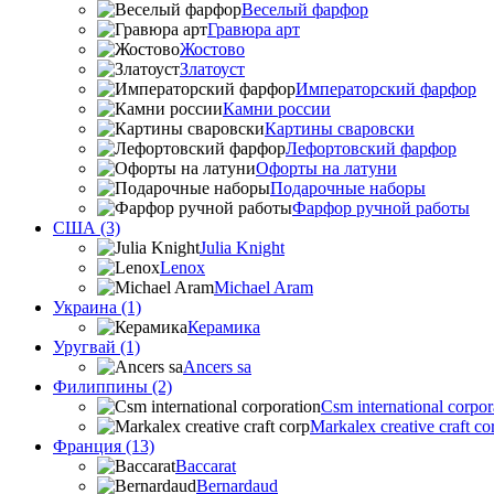
Веселый фарфор
Гравюра арт
Жостово
Златоуст
Императорский фарфор
Камни россии
Картины сваровски
Лефортовский фарфор
Офорты на латуни
Подарочные наборы
Фарфор ручной работы
США (3)
Julia Knight
Lenox
Michael Aram
Украина (1)
Керамика
Уругвай (1)
Ancers sa
Филиппины (2)
Csm international corpor
Markalex creative craft co
Франция (13)
Baccarat
Bernardaud