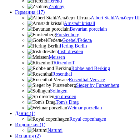
Herend
Zsolnay
Германия (17)
Albert Stahl/Альбеpт Ш
Arnstadt kristall
Bavarian porcelain
Furstenberg
Goebel/Гебель
Hering Berlin
Irish dresden
Meissen
Ritzenhoff
Robbe and Berking
Rosenthal
Rosenthal Versace
Sieger by Furstenberg
Solingen
Sp dresden
Tom's Drag
Weimar porzellan
Дания (1)
Royal copenhagen
Индонезия (1)
Narumi
Испания (2)