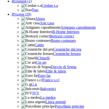
Испания (2)
Credan s.a
Nao
Италия (29)
Ahura
Arte casa
Artigiano capodimonte
B-Home Interiors
Bertozzi cornici
Bruno costenaro
Cattin
Ceramiche dal pra
Ceramiche ferraro
Chinelli
Cre art
Duccio di Segna
Elite & fabris
Euro far
Franco s.r.l
G.g
Italcornici
IVV
La medea
Linea argenti
Porcellane principe