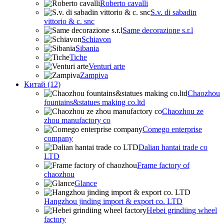
Roberto cavalli
S.v. di sabadin
vittorio & c. snc
Same decorazione s.r.l
Schiavon
Sibania
Tiche
Venturi arte
Zampiva
Китай (12)
Chaozhou
fountains&statues making co.ltd
Chaozhou ze
zhou manufactory co
Comego enterprise
company
Dalian hantai trade co
LTD
Frame factory of
chaozhou
Glance
Hangzhou jinding import & export co. LTD
Hebei grindiing wheel
factory