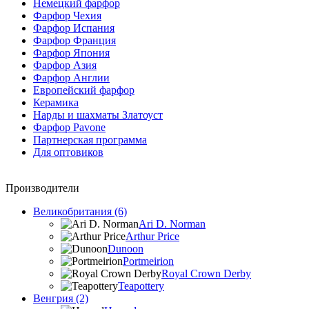
Немецкий фарфор
Фарфор Чехия
Фарфор Испания
Фарфор Франция
Фарфор Япония
Фарфор Азия
Фарфор Англии
Европейский фарфор
Керамика
Нарды и шахматы Златоуст
Фарфор Pavone
Партнерская программа
Для оптовиков
Производители
Великобритания (6)
Ari D. Norman
Arthur Price
Dunoon
Portmeirion
Royal Crown Derby
Teapottery
Венгрия (2)