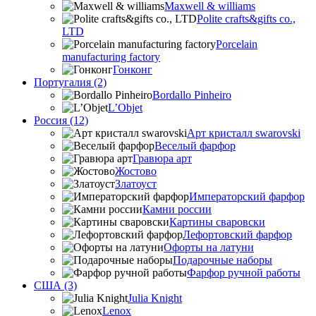
Maxwell & williams
Polite crafts&gifts co.,
LTD
Porcelain
manufacturing factory
Гонконг
Португалия (2)
Bordallo Pinheiro
L’Objet
Россия (12)
Арт кристалл swarovski
Веселый фарфор
Гравюра арт
Жостово
Златоуст
Императорский фарфор
Камни россии
Картины сваровски
Лефортовский фарфор
Офорты на латуни
Подарочные наборы
Фарфор ручной работы
США (3)
Julia Knight
Lenox