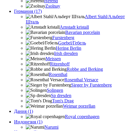
Herend
Zsolnay
Германия (17)
Albert Stahl/Альбеpт
Шталь
Arnstadt kristall
Bavarian porcelain
Furstenberg
Goebel/Гебель
Hering Berlin
Irish dresden
Meissen
Ritzenhoff
Robbe and Berking
Rosenthal
Rosenthal Versace
Sieger by Furstenberg
Solingen
Sp dresden
Tom's Drag
Weimar porzellan
Дания (1)
Royal copenhagen
Индонезия (1)
Narumi