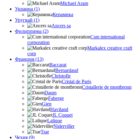
Michael Aram
Украина (1)
Керамика
Уругвай (1)
Ancers sa
Филиппины (2)
Csm international
corporation
Markalex creative craft
corp
Франция (13)
Baccarat
Bernardaud
Christofle
Cristal de Paris
Cristallerie de montbronn
Daum
Faberge
Gien
Haviland
JL Coquet
Lalique
Niderviller
Tsar
Чехия (9)