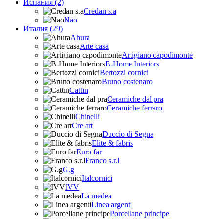
Испания (2)
Credan s.a
Nao
Италия (29)
Ahura
Arte casa
Artigiano capodimonte
B-Home Interiors
Bertozzi cornici
Bruno costenaro
Cattin
Ceramiche dal pra
Ceramiche ferraro
Chinelli
Cre art
Duccio di Segna
Elite & fabris
Euro far
Franco s.r.l
G.g
Italcornici
IVV
La medea
Linea argenti
Porcellane principe