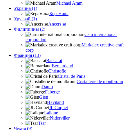
Michael Aram
Украина (1)
Керамика
Уругвай (1)
Ancers sa
Филиппины (2)
Csm international
corporation
Markalex creative craft
corp
Франция (13)
Baccarat
Bernardaud
Christofle
Cristal de Paris
Cristallerie de montbronn
Daum
Faberge
Gien
Haviland
JL Coquet
Lalique
Niderviller
Tsar
Чехия (9)