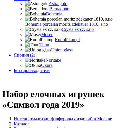
Astra gold
Bernadotte
Bohemia
Bohemia porcelan moritz zdekauer 1810, s.r.o
Crystalex cz, s.r.o
Moser
Rudolf kampf
Thun
Union glass
Япония (2)
Noritake
Okura
Без производителя
Набор елочных игрушек
«Символ года 2019»
Интернет-магазин фарфоровых изделий в Москве
Каталог