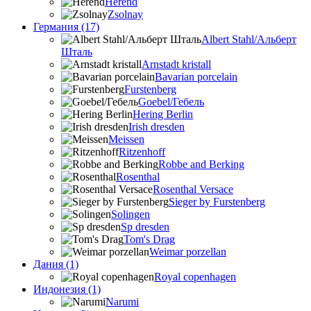
Herend
Zsolnay
Германия (17)
Albert Stahl/Альбеpт
Шталь
Arnstadt kristall
Bavarian porcelain
Furstenberg
Goebel/Гебель
Hering Berlin
Irish dresden
Meissen
Ritzenhoff
Robbe and Berking
Rosenthal
Rosenthal Versace
Sieger by Furstenberg
Solingen
Sp dresden
Tom's Drag
Weimar porzellan
Дания (1)
Royal copenhagen
Индонезия (1)
Narumi