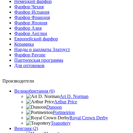
Немецкий фарфор
Фарфор Чехия
Фарфор Испания
Фарфор Франция
Фарфор Япония
Фарфор Азия
Фарфор Англии
Европейский фарфор
Керамика
Нарды и шахматы Златоуст
Фарфор Pavone
Партнерская программа
Для оптовиков
Производители
Великобритания (6)
Ari D. Norman
Arthur Price
Dunoon
Portmeirion
Royal Crown Derby
Teapottery
Венгрия (2)