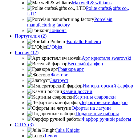
Maxwell & williams
Polite crafts&gifts co.,
LTD
Porcelain
manufacturing factory
Гонконг
Португалия (2)
Bordallo Pinheiro
L’Objet
Россия (12)
Арт кристалл swarovski
Веселый фарфор
Гравюра арт
Жостово
Златоуст
Императорский фарфор
Камни россии
Картины сваровски
Лефортовский фарфор
Офорты на латуни
Подарочные наборы
Фарфор ручной работы
США (3)
Julia Knight
Lenox