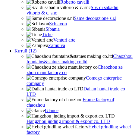
Roberto cavalli
S.v. di sabadin
vittorio & c. snc
Same decorazione s.r.l
Schiavon
Sibania
Tiche
Venturi arte
Zampiva
Китай (12)
Chaozhou
fountains&statues making co.ltd
Chaozhou ze
zhou manufactory co
Comego enterprise
company
Dalian hantai trade co
LTD
Frame factory of
chaozhou
Glance
Hangzhou jinding import & export co. LTD
Hebei grindiing wheel
factory