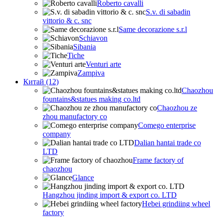
Roberto cavalli
S.v. di sabadin
vittorio & c. snc
Same decorazione s.r.l
Schiavon
Sibania
Tiche
Venturi arte
Zampiva
Китай (12)
Chaozhou
fountains&statues making co.ltd
Chaozhou ze
zhou manufactory co
Comego enterprise
company
Dalian hantai trade co
LTD
Frame factory of
chaozhou
Glance
Hangzhou jinding import & export co. LTD
Hebei grindiing wheel
factory