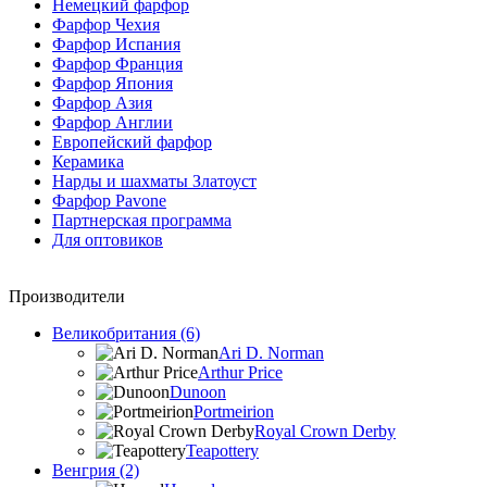
Немецкий фарфор
Фарфор Чехия
Фарфор Испания
Фарфор Франция
Фарфор Япония
Фарфор Азия
Фарфор Англии
Европейский фарфор
Керамика
Нарды и шахматы Златоуст
Фарфор Pavone
Партнерская программа
Для оптовиков
Производители
Великобритания (6)
Ari D. Norman
Arthur Price
Dunoon
Portmeirion
Royal Crown Derby
Teapottery
Венгрия (2)