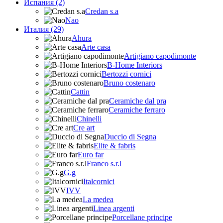
Испания (2)
Credan s.a
Nao
Италия (29)
Ahura
Arte casa
Artigiano capodimonte
B-Home Interiors
Bertozzi cornici
Bruno costenaro
Cattin
Ceramiche dal pra
Ceramiche ferraro
Chinelli
Cre art
Duccio di Segna
Elite & fabris
Euro far
Franco s.r.l
G.g
Italcornici
IVV
La medea
Linea argenti
Porcellane principe