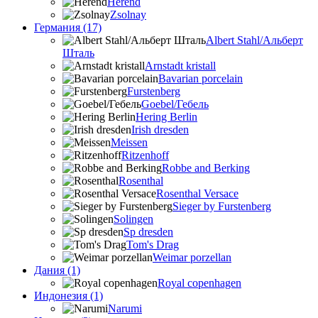
Herend
Zsolnay
Германия (17)
Albert Stahl/Альбеpт
Шталь
Arnstadt kristall
Bavarian porcelain
Furstenberg
Goebel/Гебель
Hering Berlin
Irish dresden
Meissen
Ritzenhoff
Robbe and Berking
Rosenthal
Rosenthal Versace
Sieger by Furstenberg
Solingen
Sp dresden
Tom's Drag
Weimar porzellan
Дания (1)
Royal copenhagen
Индонезия (1)
Narumi