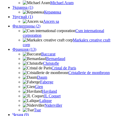
Michael Aram
Украина (1)
Керамика
Уругвай (1)
Ancers sa
Филиппины (2)
Csm international
corporation
Markalex creative craft
corp
Франция (13)
Baccarat
Bernardaud
Christofle
Cristal de Paris
Cristallerie de montbronn
Daum
Faberge
Gien
Haviland
JL Coquet
Lalique
Niderviller
Tsar
Чехия (9)