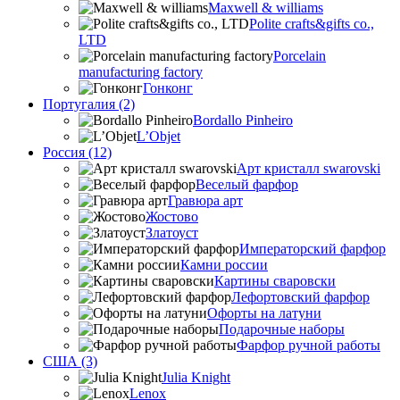
Maxwell & williams
Polite crafts&gifts co.,
LTD
Porcelain
manufacturing factory
Гонконг
Португалия (2)
Bordallo Pinheiro
L’Objet
Россия (12)
Арт кристалл swarovski
Веселый фарфор
Гравюра арт
Жостово
Златоуст
Императорский фарфор
Камни россии
Картины сваровски
Лефортовский фарфор
Офорты на латуни
Подарочные наборы
Фарфор ручной работы
США (3)
Julia Knight
Lenox