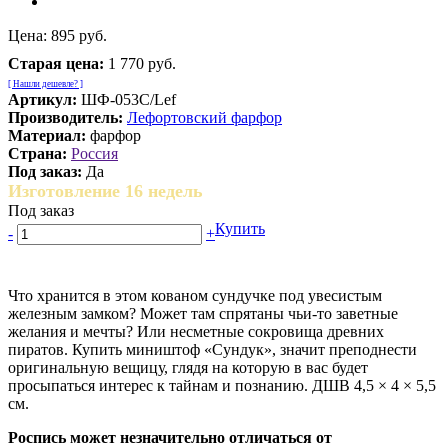
Цена:
895 руб.
Старая цена:
1 770 руб.
[ Нашли дешевле? ]
Артикул:
ШФ-053С/Lef
Производитель:
Лефортовский фарфор
Материал:
фарфор
Страна:
Россия
Под заказ:
Да
Изготовление 16 недель
Под заказ
Купить
-
+
Что хранится в этом кованом сундучке под увесистым
железным замком? Может там спрятаны чьи-то заветные
желания и мечты? Или несметные сокровища древних
пиратов. Купить миништоф «Сундук», значит преподнести
оригинальную вещицу, глядя на которую в вас будет
просыпаться интерес к тайнам и познанию. ДШВ 4,5 × 4 × 5,5
см.
Роспись может незначительно отличаться от