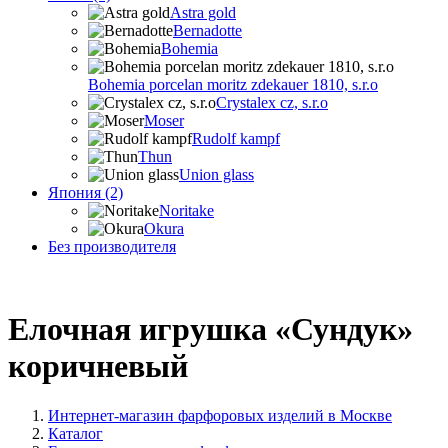
Astra gold
Bernadotte
Bohemia
Bohemia porcelan moritz zdekauer 1810, s.r.o
Crystalex cz, s.r.o
Moser
Rudolf kampf
Thun
Union glass
Япония (2)
Noritake
Okura
Без производителя
Елочная игрушка «Сундук»
коричневый
Интернет-магазин фарфоровых изделий в Москве
Каталог