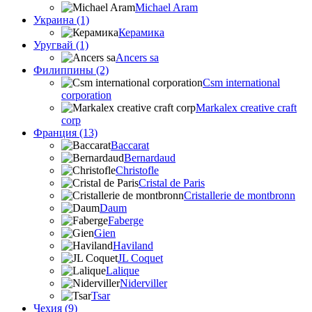
Michael Aram
Украина (1)
Керамика
Уругвай (1)
Ancers sa
Филиппины (2)
Csm international
corporation
Markalex creative craft
corp
Франция (13)
Baccarat
Bernardaud
Christofle
Cristal de Paris
Cristallerie de montbronn
Daum
Faberge
Gien
Haviland
JL Coquet
Lalique
Niderviller
Tsar
Чехия (9)