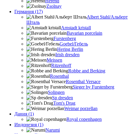
Herend
Zsolnay
Германия (17)
Albert Stahl/Альбеpт
Шталь
Arnstadt kristall
Bavarian porcelain
Furstenberg
Goebel/Гебель
Hering Berlin
Irish dresden
Meissen
Ritzenhoff
Robbe and Berking
Rosenthal
Rosenthal Versace
Sieger by Furstenberg
Solingen
Sp dresden
Tom's Drag
Weimar porzellan
Дания (1)
Royal copenhagen
Индонезия (1)
Narumi