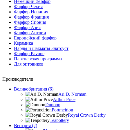
Немецкий фарфор
Фарфор Чехия
Фарфор Испания
Фарфор Франция
Фарфор Япония
Фарфор Азия
Фарфор Англии
Европейский фарфор
Керамика
Нарды и шахматы Златоуст
Фарфор Pavone
Партнерская программа
Для оптовиков
Производители
Великобритания (6)
Ari D. Norman
Arthur Price
Dunoon
Portmeirion
Royal Crown Derby
Teapottery
Венгрия (2)