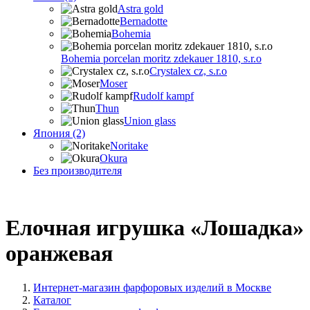
Astra gold
Bernadotte
Bohemia
Bohemia porcelan moritz zdekauer 1810, s.r.o
Crystalex cz, s.r.o
Moser
Rudolf kampf
Thun
Union glass
Япония (2)
Noritake
Okura
Без производителя
Елочная игрушка «Лошадка»
оранжевая
Интернет-магазин фарфоровых изделий в Москве
Каталог