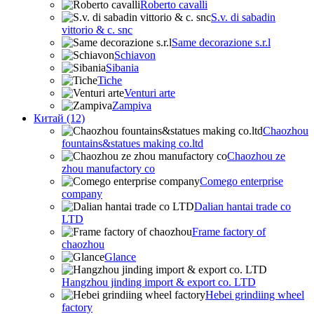
Roberto cavalli
S.v. di sabadin
vittorio & c. snc
Same decorazione s.r.l
Schiavon
Sibania
Tiche
Venturi arte
Zampiva
Китай (12)
Chaozhou
fountains&statues making co.ltd
Chaozhou ze
zhou manufactory co
Comego enterprise
company
Dalian hantai trade co
LTD
Frame factory of
chaozhou
Glance
Hangzhou jinding import & export co. LTD
Hebei grindiing wheel
factory