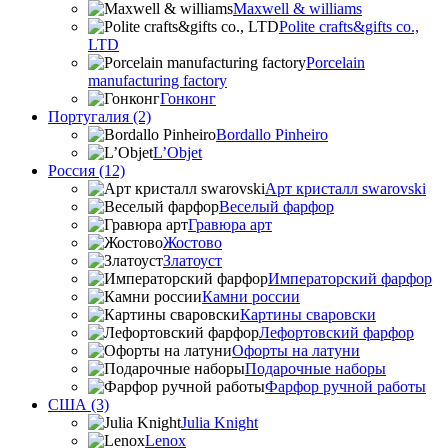
Maxwell & williams
Polite crafts&gifts co.,
LTD
Porcelain
manufacturing factory
Гонконг
Португалия (2)
Bordallo Pinheiro
L’Objet
Россия (12)
Арт кристалл swarovski
Веселый фарфор
Гравюра арт
Жостово
Златоуст
Императорский фарфор
Камни россии
Картины сваровски
Лефортовский фарфор
Офорты на латуни
Подарочные наборы
Фарфор ручной работы
США (3)
Julia Knight
Lenox