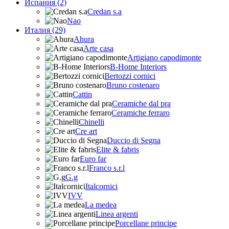
Испания (2)
Credan s.a
Nao
Италия (29)
Ahura
Arte casa
Artigiano capodimonte
B-Home Interiors
Bertozzi cornici
Bruno costenaro
Cattin
Ceramiche dal pra
Ceramiche ferraro
Chinelli
Cre art
Duccio di Segna
Elite & fabris
Euro far
Franco s.r.l
G.g
Italcornici
IVV
La medea
Linea argenti
Porcellane principe