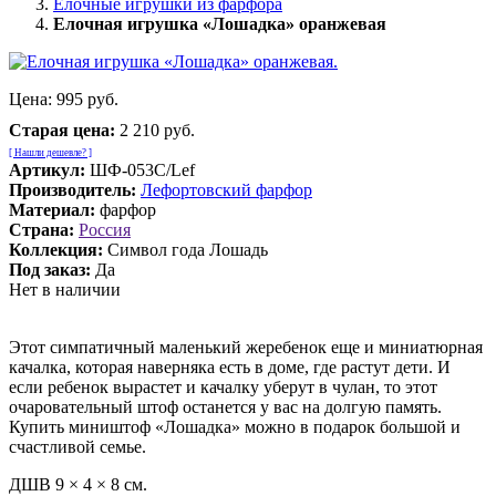
Елочные игрушки из фарфора
Елочная игрушка «Лошадка» оранжевая
Цена:
995 руб.
Старая цена:
2 210 руб.
[ Нашли дешевле? ]
Артикул:
ШФ-053С/Lef
Производитель:
Лефортовский фарфор
Материал:
фарфор
Страна:
Россия
Коллекция:
Символ года Лошадь
Под заказ:
Да
Нет в наличии
Этот симпатичный маленький жеребенок еще и миниатюрная
качалка, которая наверняка есть в доме, где растут дети. И
если ребенок вырастет и качалку уберут в чулан, то этот
очаровательный штоф останется у вас на долгую память.
Купить миништоф «Лошадка» можно в подарок большой и
счастливой семье.
ДШВ 9 × 4 × 8 см.