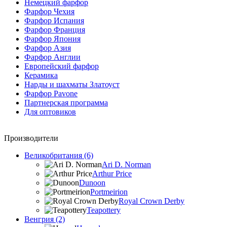
Немецкий фарфор
Фарфор Чехия
Фарфор Испания
Фарфор Франция
Фарфор Япония
Фарфор Азия
Фарфор Англии
Европейский фарфор
Керамика
Нарды и шахматы Златоуст
Фарфор Pavone
Партнерская программа
Для оптовиков
Производители
Великобритания (6)
Ari D. Norman
Arthur Price
Dunoon
Portmeirion
Royal Crown Derby
Teapottery
Венгрия (2)