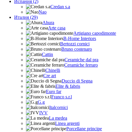
Испания (2)
Credan s.a
Nao
Италия (29)
Ahura
Arte casa
Artigiano capodimonte
B-Home Interiors
Bertozzi cornici
Bruno costenaro
Cattin
Ceramiche dal pra
Ceramiche ferraro
Chinelli
Cre art
Duccio di Segna
Elite & fabris
Euro far
Franco s.r.l
G.g
Italcornici
IVV
La medea
Linea argenti
Porcellane principe