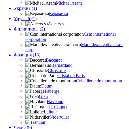
Michael Aram
Украина (1)
Керамика
Уругвай (1)
Ancers sa
Филиппины (2)
Csm international
corporation
Markalex creative craft
corp
Франция (13)
Baccarat
Bernardaud
Christofle
Cristal de Paris
Cristallerie de montbronn
Daum
Faberge
Gien
Haviland
JL Coquet
Lalique
Niderviller
Tsar
Чехия (9)