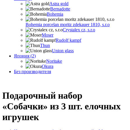
Astra gold
Bernadotte
Bohemia
Bohemia porcelan moritz zdekauer 1810, s.r.o
Crystalex cz, s.r.o
Moser
Rudolf kampf
Thun
Union glass
Япония (2)
Noritake
Okura
Без производителя
Подарочный набор
«Собачки» из 3 шт. елочных
игрушек