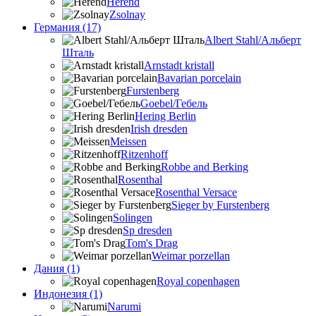
Herend
Zsolnay
Германия (17)
Albert Stahl/Альбеpт
Шталь
Arnstadt kristall
Bavarian porcelain
Furstenberg
Goebel/Гебель
Hering Berlin
Irish dresden
Meissen
Ritzenhoff
Robbe and Berking
Rosenthal
Rosenthal Versace
Sieger by Furstenberg
Solingen
Sp dresden
Tom's Drag
Weimar porzellan
Дания (1)
Royal copenhagen
Индонезия (1)
Narumi