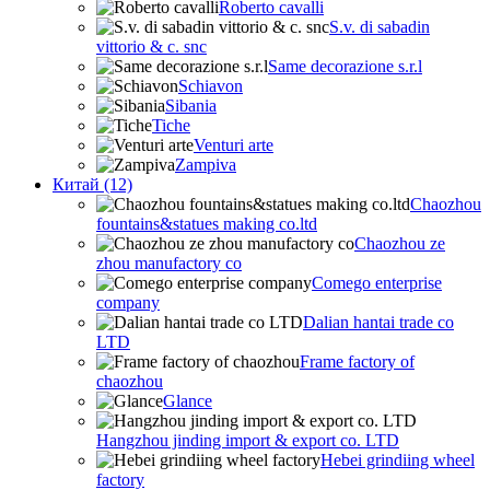
Roberto cavalli
S.v. di sabadin
vittorio & c. snc
Same decorazione s.r.l
Schiavon
Sibania
Tiche
Venturi arte
Zampiva
Китай (12)
Chaozhou
fountains&statues making co.ltd
Chaozhou ze
zhou manufactory co
Comego enterprise
company
Dalian hantai trade co
LTD
Frame factory of
chaozhou
Glance
Hangzhou jinding import & export co. LTD
Hebei grindiing wheel
factory