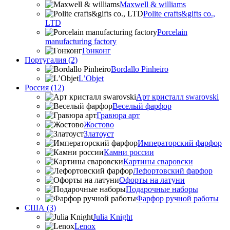
Maxwell & williams
Polite crafts&gifts co.,
LTD
Porcelain
manufacturing factory
Гонконг
Португалия (2)
Bordallo Pinheiro
L’Objet
Россия (12)
Арт кристалл swarovski
Веселый фарфор
Гравюра арт
Жостово
Златоуст
Императорский фарфор
Камни россии
Картины сваровски
Лефортовский фарфор
Офорты на латуни
Подарочные наборы
Фарфор ручной работы
США (3)
Julia Knight
Lenox