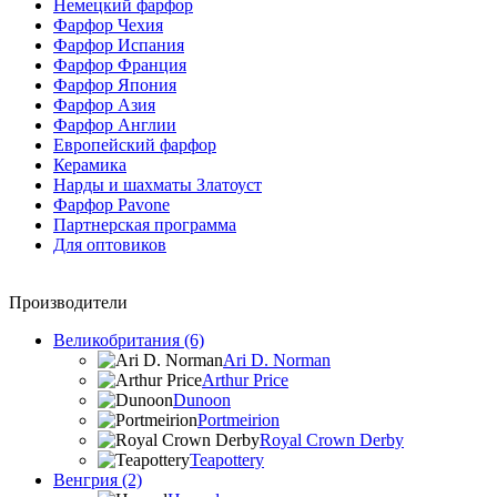
Немецкий фарфор
Фарфор Чехия
Фарфор Испания
Фарфор Франция
Фарфор Япония
Фарфор Азия
Фарфор Англии
Европейский фарфор
Керамика
Нарды и шахматы Златоуст
Фарфор Pavone
Партнерская программа
Для оптовиков
Производители
Великобритания (6)
Ari D. Norman
Arthur Price
Dunoon
Portmeirion
Royal Crown Derby
Teapottery
Венгрия (2)