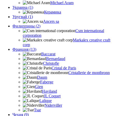
Michael Aram
Украина (1)
Керамика
Уругвай (1)
Ancers sa
Филиппины (2)
Csm international
corporation
Markalex creative craft
corp
Франция (13)
Baccarat
Bernardaud
Christofle
Cristal de Paris
Cristallerie de montbronn
Daum
Faberge
Gien
Haviland
JL Coquet
Lalique
Niderviller
Tsar
Чехия (9)