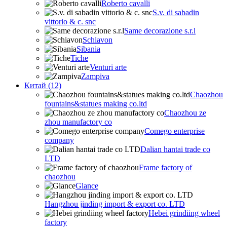
Roberto cavalli
S.v. di sabadin
vittorio & c. snc
Same decorazione s.r.l
Schiavon
Sibania
Tiche
Venturi arte
Zampiva
Китай (12)
Chaozhou
fountains&statues making co.ltd
Chaozhou ze
zhou manufactory co
Comego enterprise
company
Dalian hantai trade co
LTD
Frame factory of
chaozhou
Glance
Hangzhou jinding import & export co. LTD
Hebei grindiing wheel
factory