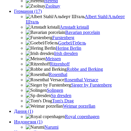
Herend
Zsolnay
Германия (17)
Albert Stahl/Альбеpт
Шталь
Arnstadt kristall
Bavarian porcelain
Furstenberg
Goebel/Гебель
Hering Berlin
Irish dresden
Meissen
Ritzenhoff
Robbe and Berking
Rosenthal
Rosenthal Versace
Sieger by Furstenberg
Solingen
Sp dresden
Tom's Drag
Weimar porzellan
Дания (1)
Royal copenhagen
Индонезия (1)
Narumi