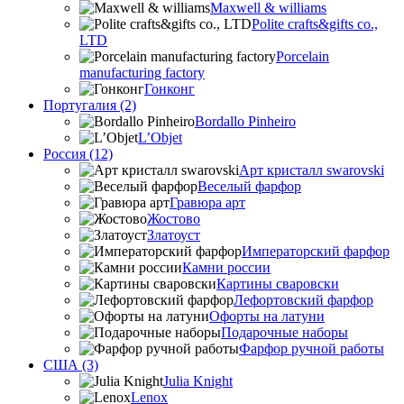
Maxwell & williams
Polite crafts&gifts co.,
LTD
Porcelain
manufacturing factory
Гонконг
Португалия (2)
Bordallo Pinheiro
L’Objet
Россия (12)
Арт кристалл swarovski
Веселый фарфор
Гравюра арт
Жостово
Златоуст
Императорский фарфор
Камни россии
Картины сваровски
Лефортовский фарфор
Офорты на латуни
Подарочные наборы
Фарфор ручной работы
США (3)
Julia Knight
Lenox