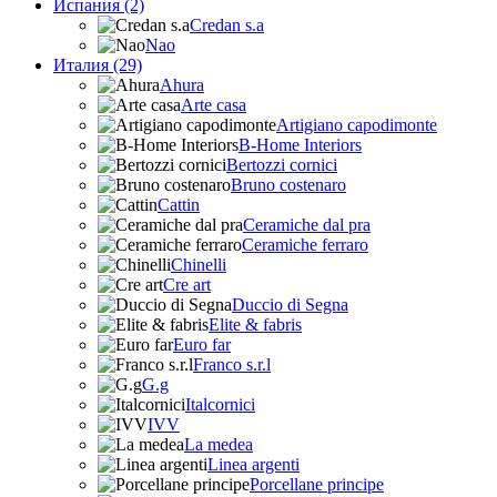
Испания (2)
Credan s.a
Nao
Италия (29)
Ahura
Arte casa
Artigiano capodimonte
B-Home Interiors
Bertozzi cornici
Bruno costenaro
Cattin
Ceramiche dal pra
Ceramiche ferraro
Chinelli
Cre art
Duccio di Segna
Elite & fabris
Euro far
Franco s.r.l
G.g
Italcornici
IVV
La medea
Linea argenti
Porcellane principe