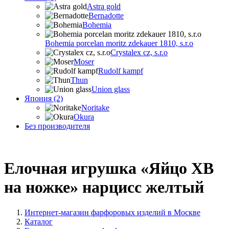
Astra gold
Bernadotte
Bohemia
Bohemia porcelan moritz zdekauer 1810, s.r.o
Crystalex cz, s.r.o
Moser
Rudolf kampf
Thun
Union glass
Япония (2)
Noritake
Okura
Без производителя
Елочная игрушка «Яйцо ХВ
на ножке» нарцисс желтый
Интернет-магазин фарфоровых изделий в Москве
Каталог