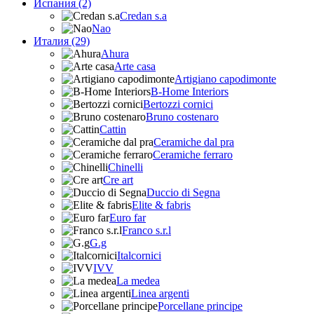
Испания (2)
Credan s.a
Nao
Италия (29)
Ahura
Arte casa
Artigiano capodimonte
B-Home Interiors
Bertozzi cornici
Bruno costenaro
Cattin
Ceramiche dal pra
Ceramiche ferraro
Chinelli
Cre art
Duccio di Segna
Elite & fabris
Euro far
Franco s.r.l
G.g
Italcornici
IVV
La medea
Linea argenti
Porcellane principe