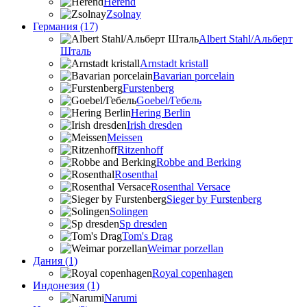
Herend
Zsolnay
Германия (17)
Albert Stahl/Альбеpт
Шталь
Arnstadt kristall
Bavarian porcelain
Furstenberg
Goebel/Гебель
Hering Berlin
Irish dresden
Meissen
Ritzenhoff
Robbe and Berking
Rosenthal
Rosenthal Versace
Sieger by Furstenberg
Solingen
Sp dresden
Tom's Drag
Weimar porzellan
Дания (1)
Royal copenhagen
Индонезия (1)
Narumi