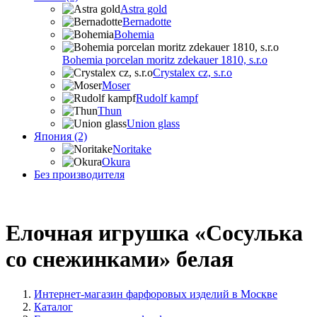
Astra gold
Bernadotte
Bohemia
Bohemia porcelan moritz zdekauer 1810, s.r.o
Crystalex cz, s.r.o
Moser
Rudolf kampf
Thun
Union glass
Япония (2)
Noritake
Okura
Без производителя
Елочная игрушка «Сосулька
со снежинками» белая
Интернет-магазин фарфоровых изделий в Москве
Каталог