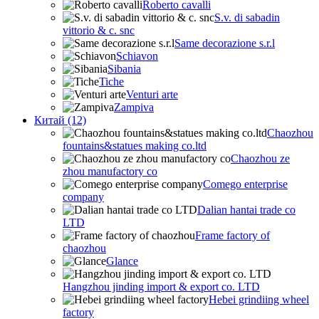
Roberto cavalli
S.v. di sabadin
vittorio & c. snc
Same decorazione s.r.l
Schiavon
Sibania
Tiche
Venturi arte
Zampiva
Китай (12)
Chaozhou
fountains&statues making co.ltd
Chaozhou ze
zhou manufactory co
Comego enterprise
company
Dalian hantai trade co
LTD
Frame factory of
chaozhou
Glance
Hangzhou jinding import & export co. LTD
Hebei grindiing wheel
factory