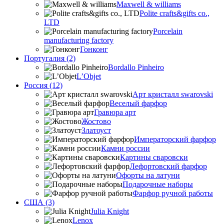
Maxwell & williams
Polite crafts&gifts co.,
LTD
Porcelain
manufacturing factory
Гонконг
Португалия (2)
Bordallo Pinheiro
L’Objet
Россия (12)
Арт кристалл swarovski
Веселый фарфор
Гравюра арт
Жостово
Златоуст
Императорский фарфор
Камни россии
Картины сваровски
Лефортовский фарфор
Офорты на латуни
Подарочные наборы
Фарфор ручной работы
США (3)
Julia Knight
Lenox