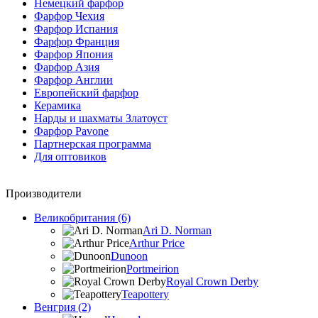
Немецкий фарфор
Фарфор Чехия
Фарфор Испания
Фарфор Франция
Фарфор Япония
Фарфор Азия
Фарфор Англии
Европейский фарфор
Керамика
Нарды и шахматы Златоуст
Фарфор Pavone
Партнерская программа
Для оптовиков
Производители
Великобритания (6)
Ari D. Norman
Arthur Price
Dunoon
Portmeirion
Royal Crown Derby
Teapottery
Венгрия (2)