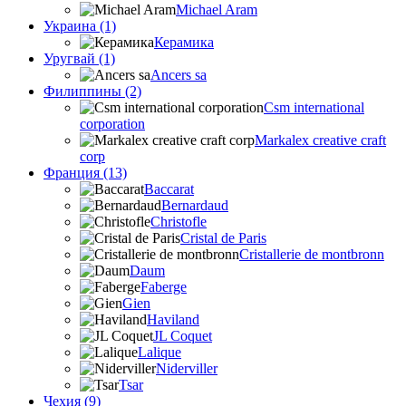
Michael Aram
Украина (1)
Керамика
Уругвай (1)
Ancers sa
Филиппины (2)
Csm international
corporation
Markalex creative craft
corp
Франция (13)
Baccarat
Bernardaud
Christofle
Cristal de Paris
Cristallerie de montbronn
Daum
Faberge
Gien
Haviland
JL Coquet
Lalique
Niderviller
Tsar
Чехия (9)