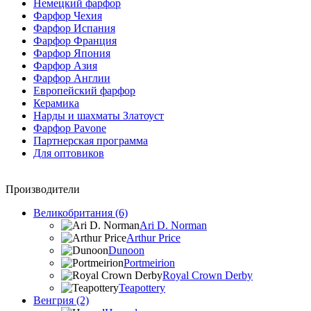
Немецкий фарфор
Фарфор Чехия
Фарфор Испания
Фарфор Франция
Фарфор Япония
Фарфор Азия
Фарфор Англии
Европейский фарфор
Керамика
Нарды и шахматы Златоуст
Фарфор Pavone
Партнерская программа
Для оптовиков
Производители
Великобритания (6)
Ari D. Norman
Arthur Price
Dunoon
Portmeirion
Royal Crown Derby
Teapottery
Венгрия (2)