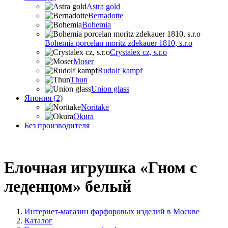
Astra gold
Bernadotte
Bohemia
Bohemia porcelan moritz zdekauer 1810, s.r.o
Crystalex cz, s.r.o
Moser
Rudolf kampf
Thun
Union glass
Япония (2)
Noritake
Okura
Без производителя
Елочная игрушка «Гном с
леденцом» белый
Интернет-магазин фарфоровых изделий в Москве
Каталог