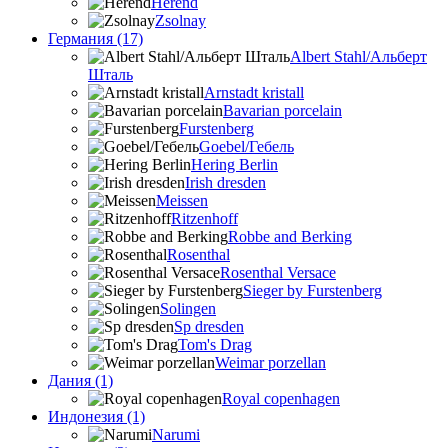
Herend
Zsolnay
Германия (17)
Albert Stahl/Альбеpт
Шталь
Arnstadt kristall
Bavarian porcelain
Furstenberg
Goebel/Гебель
Hering Berlin
Irish dresden
Meissen
Ritzenhoff
Robbe and Berking
Rosenthal
Rosenthal Versace
Sieger by Furstenberg
Solingen
Sp dresden
Tom's Drag
Weimar porzellan
Дания (1)
Royal copenhagen
Индонезия (1)
Narumi