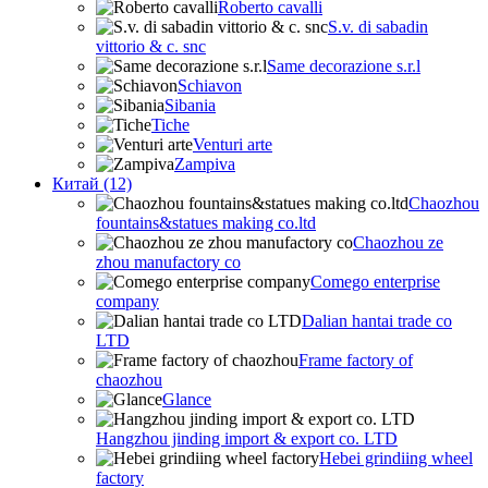
Roberto cavalli
S.v. di sabadin
vittorio & c. snc
Same decorazione s.r.l
Schiavon
Sibania
Tiche
Venturi arte
Zampiva
Китай (12)
Chaozhou
fountains&statues making co.ltd
Chaozhou ze
zhou manufactory co
Comego enterprise
company
Dalian hantai trade co
LTD
Frame factory of
chaozhou
Glance
Hangzhou jinding import & export co. LTD
Hebei grindiing wheel
factory