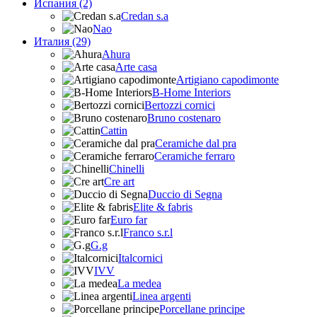
Испания (2)
Credan s.a
Nao
Италия (29)
Ahura
Arte casa
Artigiano capodimonte
B-Home Interiors
Bertozzi cornici
Bruno costenaro
Cattin
Ceramiche dal pra
Ceramiche ferraro
Chinelli
Cre art
Duccio di Segna
Elite & fabris
Euro far
Franco s.r.l
G.g
Italcornici
IVV
La medea
Linea argenti
Porcellane principe