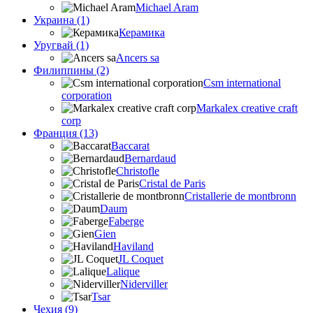
Michael Aram
Украина (1)
Керамика
Уругвай (1)
Ancers sa
Филиппины (2)
Csm international
corporation
Markalex creative craft
corp
Франция (13)
Baccarat
Bernardaud
Christofle
Cristal de Paris
Cristallerie de montbronn
Daum
Faberge
Gien
Haviland
JL Coquet
Lalique
Niderviller
Tsar
Чехия (9)