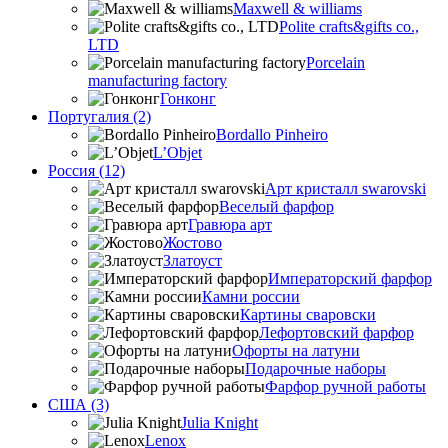
Maxwell & williams
Polite crafts&gifts co.,
LTD
Porcelain
manufacturing factory
Гонконг
Португалия (2)
Bordallo Pinheiro
L’Objet
Россия (12)
Арт кристалл swarovski
Веселый фарфор
Гравюра арт
Жостово
Златоуст
Императорский фарфор
Камни россии
Картины сваровски
Лефортовский фарфор
Офорты на латуни
Подарочные наборы
Фарфор ручной работы
США (3)
Julia Knight
Lenox