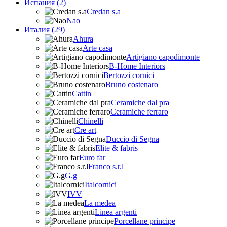
Испания (2)
Credan s.a
Nao
Италия (29)
Ahura
Arte casa
Artigiano capodimonte
B-Home Interiors
Bertozzi cornici
Bruno costenaro
Cattin
Ceramiche dal pra
Ceramiche ferraro
Chinelli
Cre art
Duccio di Segna
Elite & fabris
Euro far
Franco s.r.l
G.g
Italcornici
IVV
La medea
Linea argenti
Porcellane principe