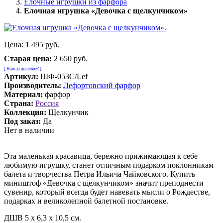
Елочные игрушки из фарфора
Елочная игрушка «Девочка с щелкунчиком»
Цена:
1 495 руб.
Старая цена:
2 650 руб.
[ Нашли дешевле? ]
Артикул:
ШФ-053С/Lef
Производитель:
Лефортовский фарфор
Материал:
фарфор
Страна:
Россия
Коллекция:
Щелкунчик
Под заказ:
Да
Нет в наличии
Эта маленькая красавица, бережно прижимающая к себе
любимую игрушку, станет отличным подарком поклонникам
балета и творчества Петра Ильича Чайковского. Купить
миништоф «Девочка с щелкунчиком» значит преподнести
сувенир, который всегда будет навевать мысли о Рождестве,
подарках и великолепной балетной постановке.
ДШВ 5 х 6,3 х 10,5 см.