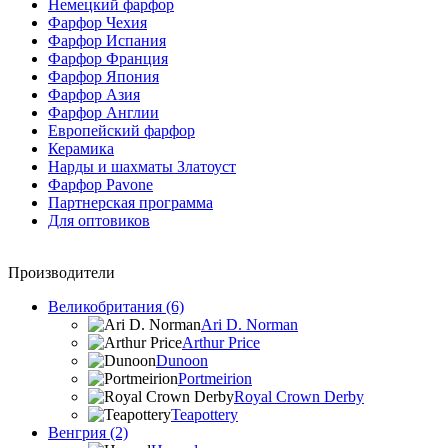
Немецкий фарфор
Фарфор Чехия
Фарфор Испания
Фарфор Франция
Фарфор Япония
Фарфор Азия
Фарфор Англии
Европейский фарфор
Керамика
Нарды и шахматы Златоуст
Фарфор Pavone
Партнерская программа
Для оптовиков
Производители
Великобритания (6)
Ari D. Norman
Arthur Price
Dunoon
Portmeirion
Royal Crown Derby
Teapottery
Венгрия (2)