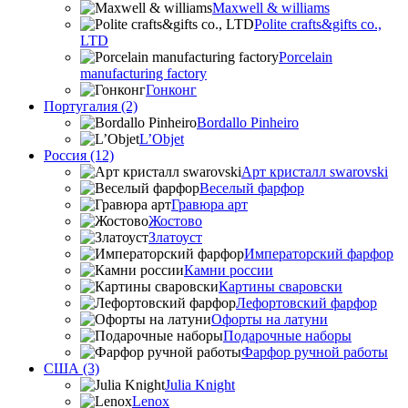
Maxwell & williams
Polite crafts&gifts co.,
LTD
Porcelain
manufacturing factory
Гонконг
Португалия (2)
Bordallo Pinheiro
L’Objet
Россия (12)
Арт кристалл swarovski
Веселый фарфор
Гравюра арт
Жостово
Златоуст
Императорский фарфор
Камни россии
Картины сваровски
Лефортовский фарфор
Офорты на латуни
Подарочные наборы
Фарфор ручной работы
США (3)
Julia Knight
Lenox