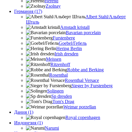
Herend
Zsolnay
Германия (17)
Albert Stahl/Альбеpт
Шталь
Arnstadt kristall
Bavarian porcelain
Furstenberg
Goebel/Гебель
Hering Berlin
Irish dresden
Meissen
Ritzenhoff
Robbe and Berking
Rosenthal
Rosenthal Versace
Sieger by Furstenberg
Solingen
Sp dresden
Tom's Drag
Weimar porzellan
Дания (1)
Royal copenhagen
Индонезия (1)
Narumi