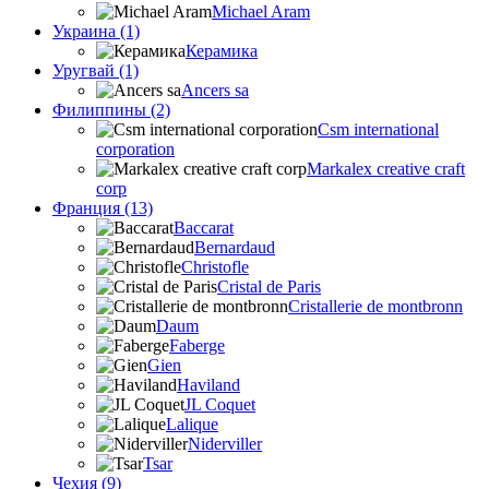
Michael Aram
Украина (1)
Керамика
Уругвай (1)
Ancers sa
Филиппины (2)
Csm international
corporation
Markalex creative craft
corp
Франция (13)
Baccarat
Bernardaud
Christofle
Cristal de Paris
Cristallerie de montbronn
Daum
Faberge
Gien
Haviland
JL Coquet
Lalique
Niderviller
Tsar
Чехия (9)