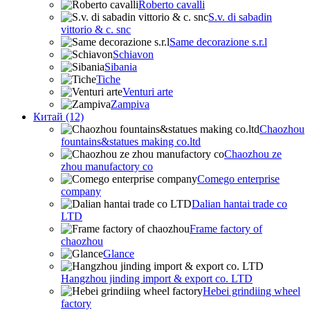
Roberto cavalli
S.v. di sabadin
vittorio & c. snc
Same decorazione s.r.l
Schiavon
Sibania
Tiche
Venturi arte
Zampiva
Китай (12)
Chaozhou
fountains&statues making co.ltd
Chaozhou ze
zhou manufactory co
Comego enterprise
company
Dalian hantai trade co
LTD
Frame factory of
chaozhou
Glance
Hangzhou jinding import & export co. LTD
Hebei grindiing wheel
factory