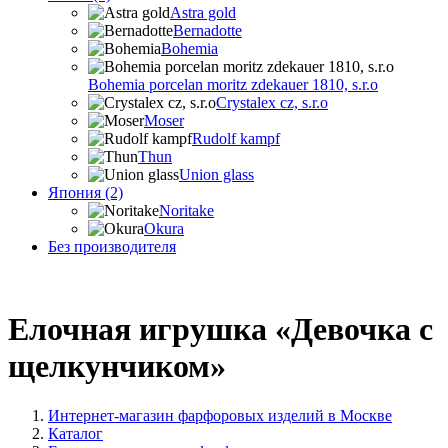
Astra gold
Bernadotte
Bohemia
Bohemia porcelan moritz zdekauer 1810, s.r.o
Crystalex cz, s.r.o
Moser
Rudolf kampf
Thun
Union glass
Япония (2)
Noritake
Okura
Без производителя
Елочная игрушка «Девочка с
щелкунчиком»
Интернет-магазин фарфоровых изделий в Москве
Каталог