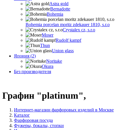
Astra gold
Bernadotte
Bohemia
Bohemia porcelan moritz zdekauer 1810, s.r.o
Crystalex cz, s.r.o
Moser
Rudolf kampf
Thun
Union glass
Япония (2)
Noritake
Okura
Без производителя
Графин "platinum",
Интернет-магазин фарфоровых изделий в Москве
Каталог
Фарфоровая посуда
Фужеры, бокалы, стопки