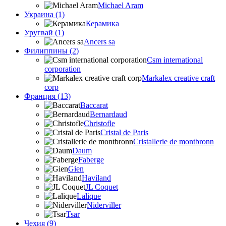
Michael Aram
Украина (1)
Керамика
Уругвай (1)
Ancers sa
Филиппины (2)
Csm international
corporation
Markalex creative craft
corp
Франция (13)
Baccarat
Bernardaud
Christofle
Cristal de Paris
Cristallerie de montbronn
Daum
Faberge
Gien
Haviland
JL Coquet
Lalique
Niderviller
Tsar
Чехия (9)