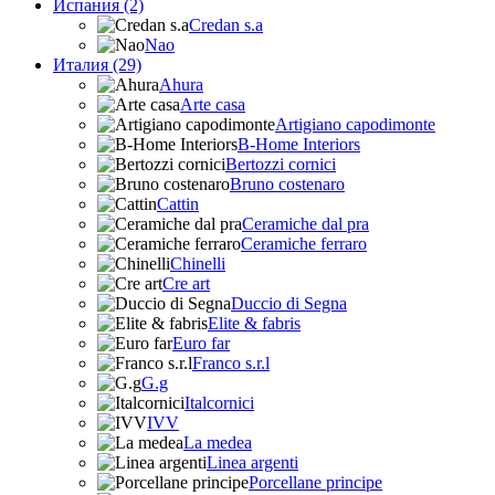
Испания (2)
Credan s.a
Nao
Италия (29)
Ahura
Arte casa
Artigiano capodimonte
B-Home Interiors
Bertozzi cornici
Bruno costenaro
Cattin
Ceramiche dal pra
Ceramiche ferraro
Chinelli
Cre art
Duccio di Segna
Elite & fabris
Euro far
Franco s.r.l
G.g
Italcornici
IVV
La medea
Linea argenti
Porcellane principe