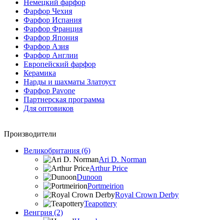
Немецкий фарфор
Фарфор Чехия
Фарфор Испания
Фарфор Франция
Фарфор Япония
Фарфор Азия
Фарфор Англии
Европейский фарфор
Керамика
Нарды и шахматы Златоуст
Фарфор Pavone
Партнерская программа
Для оптовиков
Производители
Великобритания (6)
Ari D. Norman
Arthur Price
Dunoon
Portmeirion
Royal Crown Derby
Teapottery
Венгрия (2)