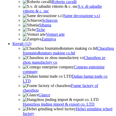
Roberto cavalli
S.v. di sabadin
vittorio & c. snc
Same decorazione s.r.l
Schiavon
Sibania
Tiche
Venturi arte
Zampiva
Китай (12)
Chaozhou
fountains&statues making co.ltd
Chaozhou ze
zhou manufactory co
Comego enterprise
company
Dalian hantai trade co
LTD
Frame factory of
chaozhou
Glance
Hangzhou jinding import & export co. LTD
Hebei grindiing wheel
factory