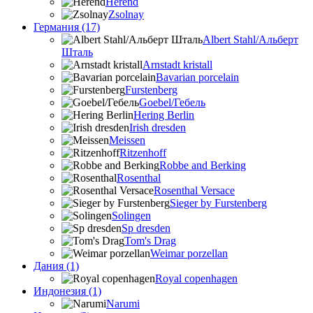
Herend
Zsolnay
Германия (17)
Albert Stahl/Альбеpт
Шталь
Arnstadt kristall
Bavarian porcelain
Furstenberg
Goebel/Гебель
Hering Berlin
Irish dresden
Meissen
Ritzenhoff
Robbe and Berking
Rosenthal
Rosenthal Versace
Sieger by Furstenberg
Solingen
Sp dresden
Tom's Drag
Weimar porzellan
Дания (1)
Royal copenhagen
Индонезия (1)
Narumi