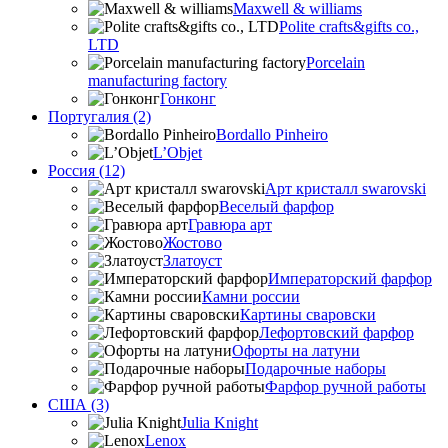
Maxwell & williams
Polite crafts&gifts co.,
LTD
Porcelain
manufacturing factory
Гонконг
Португалия (2)
Bordallo Pinheiro
L’Objet
Россия (12)
Арт кристалл swarovski
Веселый фарфор
Гравюра арт
Жостово
Златоуст
Императорский фарфор
Камни россии
Картины сваровски
Лефортовский фарфор
Офорты на латуни
Подарочные наборы
Фарфор ручной работы
США (3)
Julia Knight
Lenox