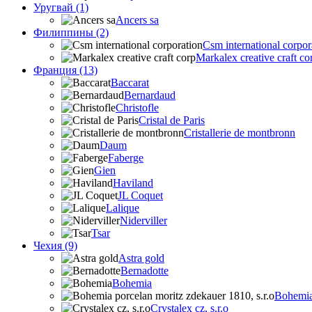
Уругвай (1)
Ancers sa
Филиппины (2)
Csm international corpor
Markalex creative craft co
Франция (13)
Baccarat
Bernardaud
Christofle
Cristal de Paris
Cristallerie de montbronn
Daum
Faberge
Gien
Haviland
JL Coquet
Lalique
Niderviller
Tsar
Чехия (9)
Astra gold
Bernadotte
Bohemia
Bohemia 
Crystalex cz, s.r.o