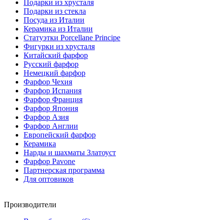
Подарки из хрусталя
Подарки из стекла
Посуда из Италии
Керамика из Италии
Статуэтки Porcellane Principe
Фигурки из хрусталя
Китайский фарфор
Русский фарфор
Немецкий фарфор
Фарфор Чехия
Фарфор Испания
Фарфор Франция
Фарфор Япония
Фарфор Азия
Фарфор Англии
Европейский фарфор
Керамика
Нарды и шахматы Златоуст
Фарфор Pavone
Партнерская программа
Для оптовиков
Производители