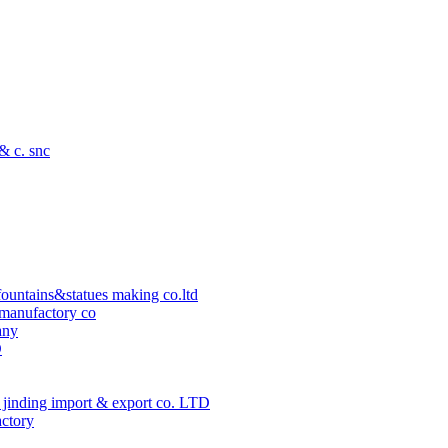
 & c. snc
ountains&statues making co.ltd
manufactory co
any
D
jinding import & export co. LTD
actory