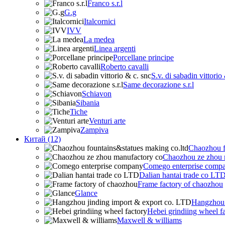
Franco s.r.l
G.g
Italcornici
IVV
La medea
Linea argenti
Porcellane principe
Roberto cavalli
S.v. di sabadin vittorio
Same decorazione s.r.l
Schiavon
Sibania
Tiche
Venturi arte
Zampiva
Китай (12)
Chaozhou f
Chaozhou ze zhou 
Comego enterprise comp
Dalian hantai trade co LT
Frame factory of chaozhou
Glance
Hangzhou 
Hebei grindiing wheel f
Maxwell & williams