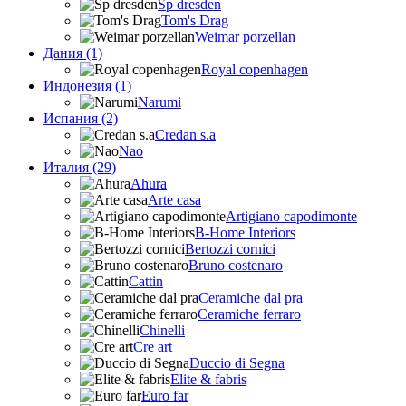
Sp dresden
Tom's Drag
Weimar porzellan
Дания (1)
Royal copenhagen
Индонезия (1)
Narumi
Испания (2)
Credan s.a
Nao
Италия (29)
Ahura
Arte casa
Artigiano capodimonte
B-Home Interiors
Bertozzi cornici
Bruno costenaro
Cattin
Ceramiche dal pra
Ceramiche ferraro
Chinelli
Cre art
Duccio di Segna
Elite & fabris
Euro far