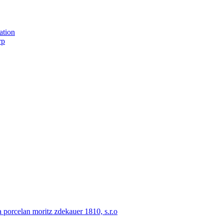
ation
rp
porcelan moritz zdekauer 1810, s.r.o