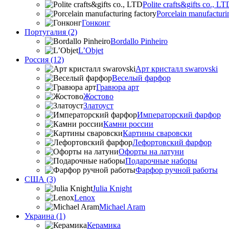
Polite crafts&gifts co., LT
Porcelain manufacturi
Гонконг
Португалия (2)
Bordallo Pinheiro
L’Objet
Россия (12)
Арт кристалл swarovski
Веселый фарфор
Гравюра арт
Жостово
Златоуст
Императорский фарфор
Камни россии
Картины сваровски
Лефортовский фарфор
Офорты на латуни
Подарочные наборы
Фарфор ручной работы
США (3)
Julia Knight
Lenox
Michael Aram
Украина (1)
Керамика