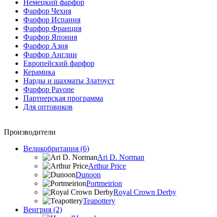
Немецкий фарфор
Фарфор Чехия
Фарфор Испания
Фарфор Франция
Фарфор Япония
Фарфор Азия
Фарфор Англии
Европейский фарфор
Керамика
Нарды и шахматы Златоуст
Фарфор Pavone
Партнерская программа
Для оптовиков
Производители
Великобритания (6)
Ari D. Norman
Arthur Price
Dunoon
Portmeirion
Royal Crown Derby
Teapottery
Венгрия (2)