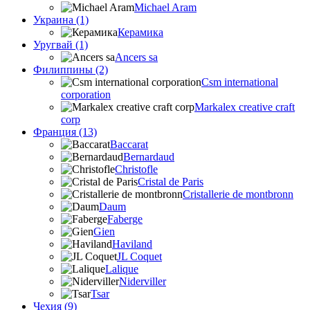
Michael Aram
Украина (1)
Керамика
Уругвай (1)
Ancers sa
Филиппины (2)
Csm international
corporation
Markalex creative craft
corp
Франция (13)
Baccarat
Bernardaud
Christofle
Cristal de Paris
Cristallerie de montbronn
Daum
Faberge
Gien
Haviland
JL Coquet
Lalique
Niderviller
Tsar
Чехия (9)