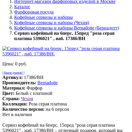
Интернет-магазин фарфоровых изделий в Москве
Каталог
Фарфоровая посуда
Кофейные сервизы и наборы
Кофейные сервизы и наборы (Чехия)
Кофейные сервизы и наборы Bernadotte (Бернадотт)
Сервиз кофейный на 6перс. 15пред "роза серая
платина 5396021" , наб. 17386/BH
Цена:
0 руб.
[ Нашли дешевле? ]
Артикул:
17386/BH
Производитель:
Bernadotte
Материал:
Фарфор
Цвет:
Белый с платиной
Страна:
Чехия
Коллекция:
Роза серая платина
Количество персон:
на 6 персон
Нет в наличии
Сервиз кофейный на 6перс. 15пред "роза серая платина
5396021" , наб. 17386/BH – отличный подарок, который вы