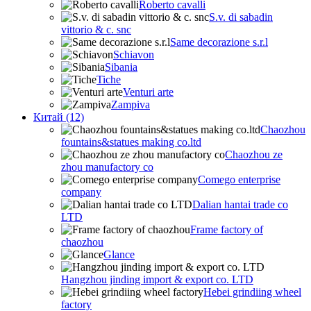
Roberto cavalli
S.v. di sabadin
vittorio & c. snc
Same decorazione s.r.l
Schiavon
Sibania
Tiche
Venturi arte
Zampiva
Китай (12)
Chaozhou
fountains&statues making co.ltd
Chaozhou ze
zhou manufactory co
Comego enterprise
company
Dalian hantai trade co
LTD
Frame factory of
chaozhou
Glance
Hangzhou jinding import & export co. LTD
Hebei grindiing wheel
factory