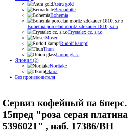
Astra gold
Bernadotte
Bohemia
Bohemia porcelan moritz zdekauer 1810, s.r.o
Crystalex cz, s.r.o
Moser
Rudolf kampf
Thun
Union glass
Япония (2)
Noritake
Okura
Без производителя
Сервиз кофейный на 6перс.
15пред "роза серая платина
5396021" , наб. 17386/BH