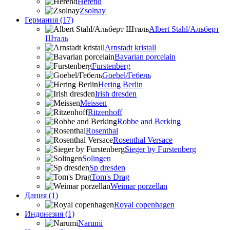
Herend
Zsolnay
Германия (17)
Albert Stahl/Альбеpт
Шталь
Arnstadt kristall
Bavarian porcelain
Furstenberg
Goebel/Гебель
Hering Berlin
Irish dresden
Meissen
Ritzenhoff
Robbe and Berking
Rosenthal
Rosenthal Versace
Sieger by Furstenberg
Solingen
Sp dresden
Tom's Drag
Weimar porzellan
Дания (1)
Royal copenhagen
Индонезия (1)
Narumi