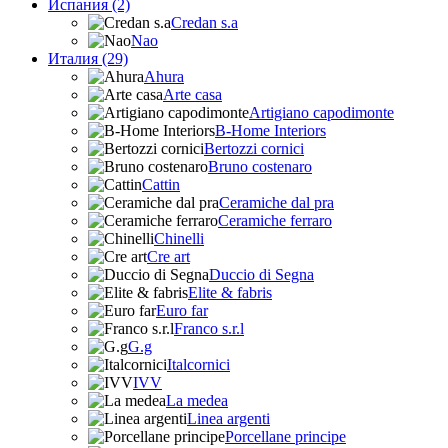
Испания (2)
Credan s.a
Nao
Италия (29)
Ahura
Arte casa
Artigiano capodimonte
B-Home Interiors
Bertozzi cornici
Bruno costenaro
Cattin
Ceramiche dal pra
Ceramiche ferraro
Chinelli
Cre art
Duccio di Segna
Elite & fabris
Euro far
Franco s.r.l
G.g
Italcornici
IVV
La medea
Linea argenti
Porcellane principe