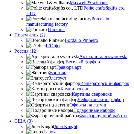
Maxwell & williams
Polite crafts&gifts co.,
LTD
Porcelain
manufacturing factory
Гонконг
Португалия (2)
Bordallo Pinheiro
L’Objet
Россия (12)
Арт кристалл swarovski
Веселый фарфор
Гравюра арт
Жостово
Златоуст
Императорский фарфор
Камни россии
Картины сваровски
Лефортовский фарфор
Офорты на латуни
Подарочные наборы
Фарфор ручной работы
США (3)
Julia Knight
Lenox