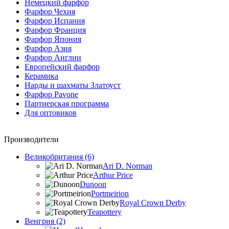
Немецкий фарфор
Фарфор Чехия
Фарфор Испания
Фарфор Франция
Фарфор Япония
Фарфор Азия
Фарфор Англии
Европейский фарфор
Керамика
Нарды и шахматы Златоуст
Фарфор Pavone
Партнерская программа
Для оптовиков
Производители
Великобритания (6)
Ari D. Norman
Arthur Price
Dunoon
Portmeirion
Royal Crown Derby
Teapottery
Венгрия (2)