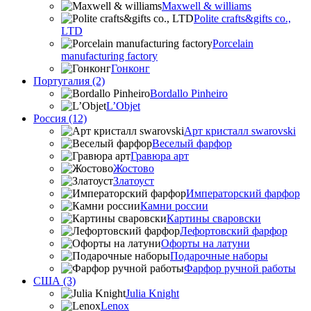
Maxwell & williams
Polite crafts&gifts co.,
LTD
Porcelain
manufacturing factory
Гонконг
Португалия (2)
Bordallo Pinheiro
L’Objet
Россия (12)
Арт кристалл swarovski
Веселый фарфор
Гравюра арт
Жостово
Златоуст
Императорский фарфор
Камни россии
Картины сваровски
Лефортовский фарфор
Офорты на латуни
Подарочные наборы
Фарфор ручной работы
США (3)
Julia Knight
Lenox