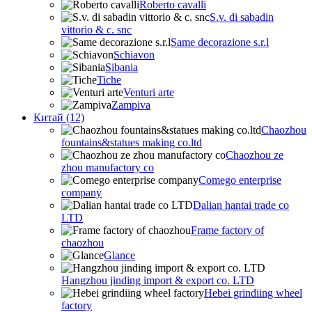
Roberto cavalli
S.v. di sabadin
vittorio & c. snc
Same decorazione s.r.l
Schiavon
Sibania
Tiche
Venturi arte
Zampiva
Китай (12)
Chaozhou
fountains&statues making co.ltd
Chaozhou ze
zhou manufactory co
Comego enterprise
company
Dalian hantai trade co
LTD
Frame factory of
chaozhou
Glance
Hangzhou jinding import & export co. LTD
Hebei grindiing wheel
factory