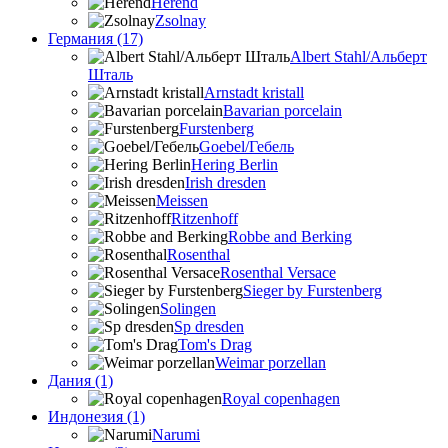
Herend
Zsolnay
Германия (17)
Albert Stahl/Альбеpт
Шталь
Arnstadt kristall
Bavarian porcelain
Furstenberg
Goebel/Гебель
Hering Berlin
Irish dresden
Meissen
Ritzenhoff
Robbe and Berking
Rosenthal
Rosenthal Versace
Sieger by Furstenberg
Solingen
Sp dresden
Tom's Drag
Weimar porzellan
Дания (1)
Royal copenhagen
Индонезия (1)
Narumi