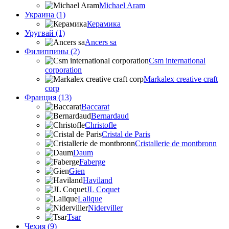
Michael Aram
Украина (1)
Керамика
Уругвай (1)
Ancers sa
Филиппины (2)
Csm international
corporation
Markalex creative craft
corp
Франция (13)
Baccarat
Bernardaud
Christofle
Cristal de Paris
Cristallerie de montbronn
Daum
Faberge
Gien
Haviland
JL Coquet
Lalique
Niderviller
Tsar
Чехия (9)