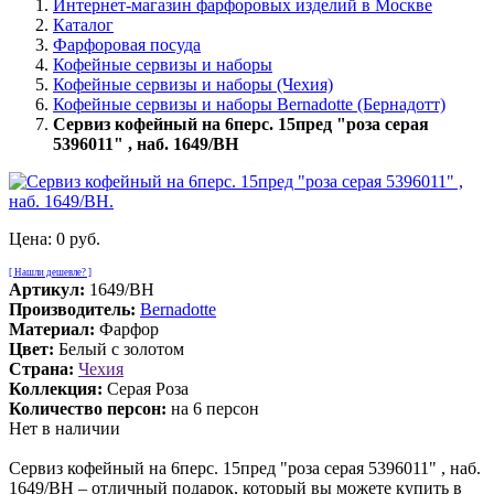
Интернет-магазин фарфоровых изделий в Москве
Каталог
Фарфоровая посуда
Кофейные сервизы и наборы
Кофейные сервизы и наборы (Чехия)
Кофейные сервизы и наборы Bernadotte (Бернадотт)
Сервиз кофейный на 6перс. 15пред "роза серая
5396011" , наб. 1649/BH
Цена:
0 руб.
[ Нашли дешевле? ]
Артикул:
1649/BH
Производитель:
Bernadotte
Материал:
Фарфор
Цвет:
Белый с золотом
Страна:
Чехия
Коллекция:
Серая Роза
Количество персон:
на 6 персон
Нет в наличии
Сервиз кофейный на 6перс. 15пред "роза серая 5396011" , наб.
1649/BH – отличный подарок, который вы можете купить в