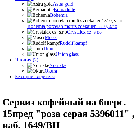
Astra gold
Bernadotte
Bohemia
Bohemia porcelan moritz zdekauer 1810, s.r.o
Crystalex cz, s.r.o
Moser
Rudolf kampf
Thun
Union glass
Япония (2)
Noritake
Okura
Без производителя
Сервиз кофейный на 6перс.
15пред "роза серая 5396011" ,
наб. 1649/BH