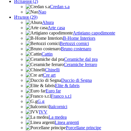
Испания (2)
Credan s.a
Nao
Италия (29)
Ahura
Arte casa
Artigiano capodimonte
B-Home Interiors
Bertozzi cornici
Bruno costenaro
Cattin
Ceramiche dal pra
Ceramiche ferraro
Chinelli
Cre art
Duccio di Segna
Elite & fabris
Euro far
Franco s.r.l
G.g
Italcornici
IVV
La medea
Linea argenti
Porcellane principe