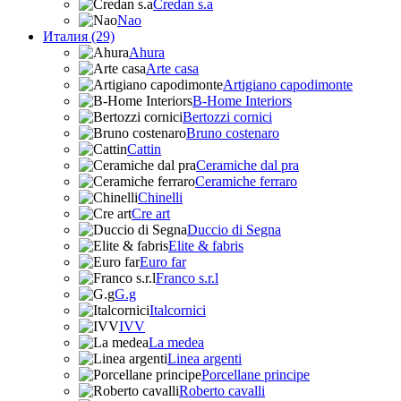
Credan s.a
Nao
Италия (29)
Ahura
Arte casa
Artigiano capodimonte
B-Home Interiors
Bertozzi cornici
Bruno costenaro
Cattin
Ceramiche dal pra
Ceramiche ferraro
Chinelli
Cre art
Duccio di Segna
Elite & fabris
Euro far
Franco s.r.l
G.g
Italcornici
IVV
La medea
Linea argenti
Porcellane principe
Roberto cavalli