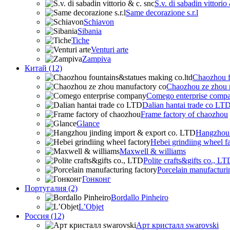
S.v. di sabadin vittorio
Same decorazione s.r.l
Schiavon
Sibania
Tiche
Venturi arte
Zampiva
Китай (12)
Chaozhou f
Chaozhou ze zhou 
Comego enterprise comp
Dalian hantai trade co LT
Frame factory of chaozhou
Glance
Hangzhou 
Hebei grindiing wheel f
Maxwell & williams
Polite crafts&gifts co., LT
Porcelain manufacturi
Гонконг
Португалия (2)
Bordallo Pinheiro
L’Objet
Россия (12)
Арт кристалл swarovski