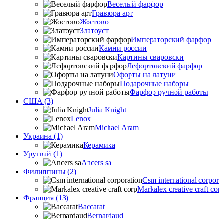
Веселый фарфор
Гравюра арт
Жостово
Златоуст
Императорский фарфор
Камни россии
Картины сваровски
Лефортовский фарфор
Офорты на латуни
Подарочные наборы
Фарфор ручной работы
США (3)
Julia Knight
Lenox
Michael Aram
Украина (1)
Керамика
Уругвай (1)
Ancers sa
Филиппины (2)
Csm international corpor
Markalex creative craft co
Франция (13)
Baccarat
Bernardaud