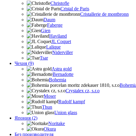
Christofle
Cristal de Paris
Cristallerie de montbronn
Daum
Faberge
Gien
Haviland
JL Coquet
Lalique
Niderviller
Tsar
Чехия (9)
Astra gold
Bernadotte
Bohemia
Bohemia 
Crystalex cz, s.r.o
Moser
Rudolf kampf
Thun
Union glass
Япония (2)
Noritake
Okura
Без производителя