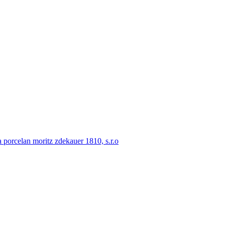
porcelan moritz zdekauer 1810, s.r.o