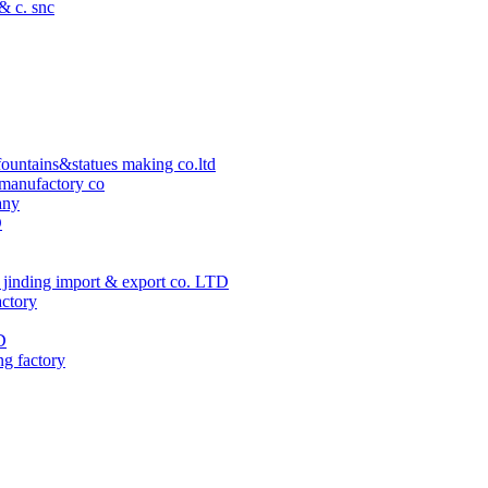
 & c. snc
ountains&statues making co.ltd
manufactory co
any
D
jinding import & export co. LTD
actory
D
ng factory