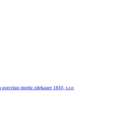
porcelan moritz zdekauer 1810, s.r.o