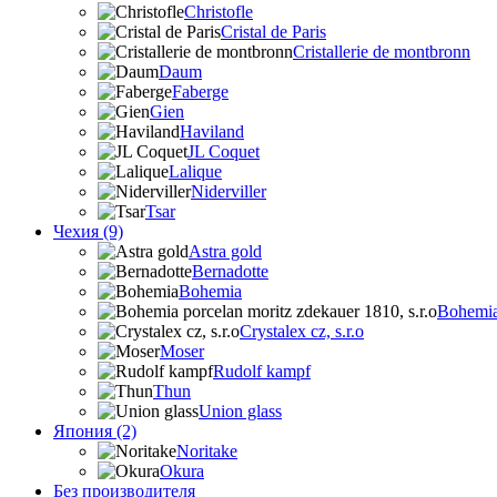
Christofle
Cristal de Paris
Cristallerie de montbronn
Daum
Faberge
Gien
Haviland
JL Coquet
Lalique
Niderviller
Tsar
Чехия (9)
Astra gold
Bernadotte
Bohemia
Bohemia 
Crystalex cz, s.r.o
Moser
Rudolf kampf
Thun
Union glass
Япония (2)
Noritake
Okura
Без производителя