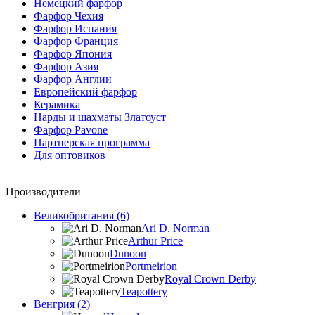
Немецкий фарфор
Фарфор Чехия
Фарфор Испания
Фарфор Франция
Фарфор Япония
Фарфор Азия
Фарфор Англии
Европейский фарфор
Керамика
Нарды и шахматы Златоуст
Фарфор Pavone
Партнерская программа
Для оптовиков
Производители
Великобритания (6)
Ari D. Norman
Arthur Price
Dunoon
Portmeirion
Royal Crown Derby
Teapottery
Венгрия (2)