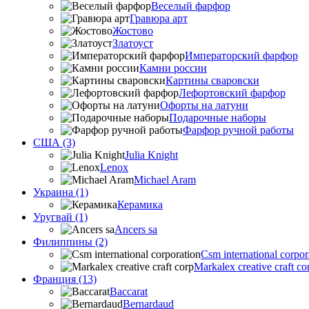
Веселый фарфор
Гравюра арт
Жостово
Златоуст
Императорский фарфор
Камни россии
Картины сваровски
Лефортовский фарфор
Офорты на латуни
Подарочные наборы
Фарфор ручной работы
США (3)
Julia Knight
Lenox
Michael Aram
Украина (1)
Керамика
Уругвай (1)
Ancers sa
Филиппины (2)
Csm international corpor
Markalex creative craft co
Франция (13)
Baccarat
Bernardaud