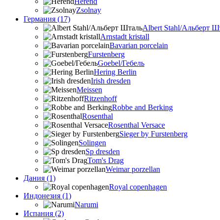
Herend
Zsolnay
Германия (17)
Albert Stahl/Альбеpт Ш
Arnstadt kristall
Bavarian porcelain
Furstenberg
Goebel/Гебель
Hering Berlin
Irish dresden
Meissen
Ritzenhoff
Robbe and Berking
Rosenthal
Rosenthal Versace
Sieger by Furstenberg
Solingen
Sp dresden
Tom's Drag
Weimar porzellan
Дания (1)
Royal copenhagen
Индонезия (1)
Narumi
Испания (2)