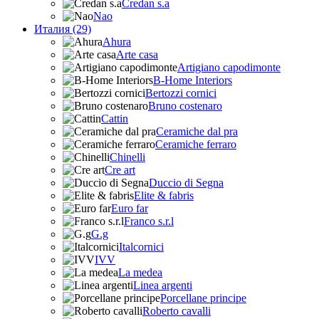
Credan s.a
Nao
Италия (29)
Ahura
Arte casa
Artigiano capodimonte
B-Home Interiors
Bertozzi cornici
Bruno costenaro
Cattin
Ceramiche dal pra
Ceramiche ferraro
Chinelli
Cre art
Duccio di Segna
Elite & fabris
Euro far
Franco s.r.l
G.g
Italcornici
IVV
La medea
Linea argenti
Porcellane principe
Roberto cavalli