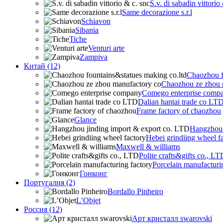
S.v. di sabadin vittorio
Same decorazione s.r.l
Schiavon
Sibania
Tiche
Venturi arte
Zampiva
Китай (12)
Chaozhou f
Chaozhou ze zhou 
Comego enterprise comp
Dalian hantai trade co LT
Frame factory of chaozhou
Glance
Hangzhou 
Hebei grindiing wheel f
Maxwell & williams
Polite crafts&gifts co., LT
Porcelain manufacturi
Гонконг
Португалия (2)
Bordallo Pinheiro
L’Objet
Россия (12)
Арт кристалл swarovski