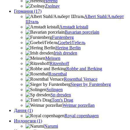
Herend
Zsolnay
Германия (17)
Albert Stahl/Альбеpт
Шталь
Arnstadt kristall
Bavarian porcelain
Furstenberg
Goebel/Гебель
Hering Berlin
Irish dresden
Meissen
Ritzenhoff
Robbe and Berking
Rosenthal
Rosenthal Versace
Sieger by Furstenberg
Solingen
Sp dresden
Tom's Drag
Weimar porzellan
Дания (1)
Royal copenhagen
Индонезия (1)
Narumi