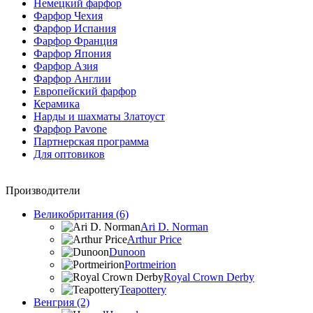
Немецкий фарфор
Фарфор Чехия
Фарфор Испания
Фарфор Франция
Фарфор Япония
Фарфор Азия
Фарфор Англии
Европейский фарфор
Керамика
Нарды и шахматы Златоуст
Фарфор Pavone
Партнерская программа
Для оптовиков
Производители
Великобритания (6)
Ari D. Norman
Arthur Price
Dunoon
Portmeirion
Royal Crown Derby
Teapottery
Венгрия (2)