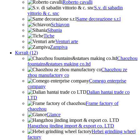
Roberto cavalli
S.v. di sabadin
vittorio & c. snc
Same decorazione s.r.l
Schiavon
Sibania
Tiche
Venturi arte
Zampiva
Китай (12)
Chaozhou
fountains&statues making co.ltd
Chaozhou ze
zhou manufactory co
Comego enterprise
company
Dalian hantai trade co
LTD
Frame factory of
chaozhou
Glance
Hangzhou jinding import & export co. LTD
Hebei grindiing wheel
factory