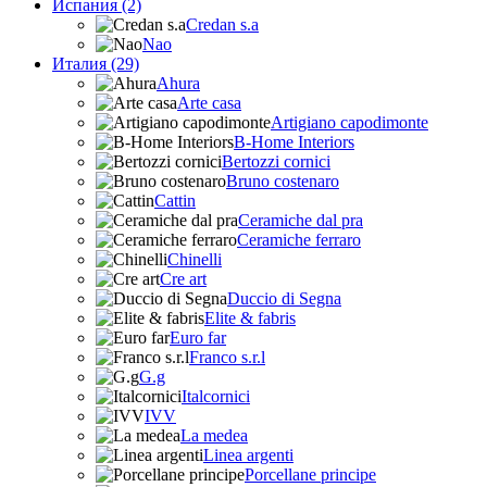
Испания (2)
Credan s.a
Nao
Италия (29)
Ahura
Arte casa
Artigiano capodimonte
B-Home Interiors
Bertozzi cornici
Bruno costenaro
Cattin
Ceramiche dal pra
Ceramiche ferraro
Chinelli
Cre art
Duccio di Segna
Elite & fabris
Euro far
Franco s.r.l
G.g
Italcornici
IVV
La medea
Linea argenti
Porcellane principe