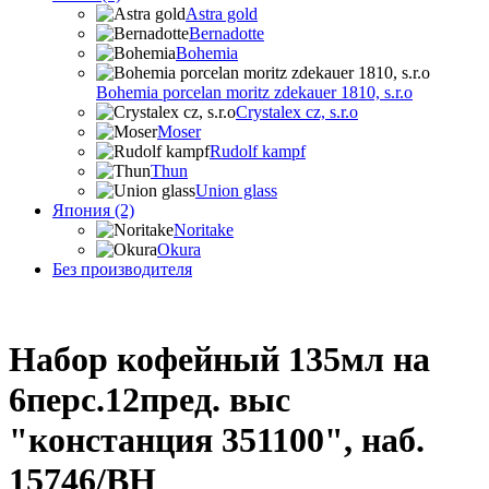
Astra gold
Bernadotte
Bohemia
Bohemia porcelan moritz zdekauer 1810, s.r.o
Crystalex cz, s.r.o
Moser
Rudolf kampf
Thun
Union glass
Япония (2)
Noritake
Okura
Без производителя
Набор кофейный 135мл на
6перс.12пред. выс
"констанция 351100", наб.
15746/BH