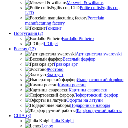
Maxwell & williams
Polite crafts&gifts co.,
LTD
Porcelain
manufacturing factory
Гонконг
Португалия (2)
Bordallo Pinheiro
L’Objet
Россия (12)
Арт кристалл swarovski
Веселый фарфор
Гравюра арт
Жостово
Златоуст
Императорский фарфор
Камни россии
Картины сваровски
Лефортовский фарфор
Офорты на латуни
Подарочные наборы
Фарфор ручной работы
США (3)
Julia Knight
Lenox