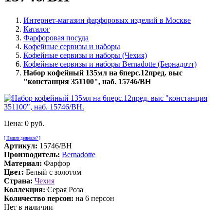
Интернет-магазин фарфоровых изделий в Москве
Каталог
Фарфоровая посуда
Кофейные сервизы и наборы
Кофейные сервизы и наборы (Чехия)
Кофейные сервизы и наборы Bernadotte (Бернадотт)
Набор кофейный 135мл на 6перс.12пред. выс
"констанция 351100", наб. 15746/BH
Цена:
0 руб.
[ Нашли дешевле? ]
Артикул:
15746/BH
Производитель:
Bernadotte
Материал:
Фарфор
Цвет:
Белый с золотом
Страна:
Чехия
Коллекция:
Серая Роза
Количество персон:
на 6 персон
Нет в наличии