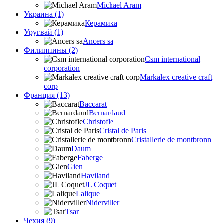
Michael Aram
Украина (1)
Керамика
Уругвай (1)
Ancers sa
Филиппины (2)
Csm international
corporation
Markalex creative craft
corp
Франция (13)
Baccarat
Bernardaud
Christofle
Cristal de Paris
Cristallerie de montbronn
Daum
Faberge
Gien
Haviland
JL Coquet
Lalique
Niderviller
Tsar
Чехия (9)