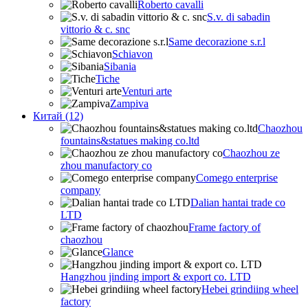
Roberto cavalli
S.v. di sabadin
vittorio & c. snc
Same decorazione s.r.l
Schiavon
Sibania
Tiche
Venturi arte
Zampiva
Китай (12)
Chaozhou
fountains&statues making co.ltd
Chaozhou ze
zhou manufactory co
Comego enterprise
company
Dalian hantai trade co
LTD
Frame factory of
chaozhou
Glance
Hangzhou jinding import & export co. LTD
Hebei grindiing wheel
factory