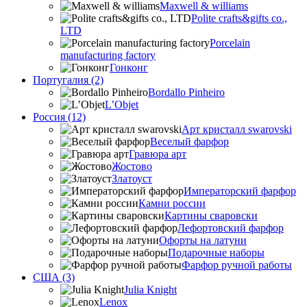
Maxwell & williams
Polite crafts&gifts co.,
LTD
Porcelain
manufacturing factory
Гонконг
Португалия (2)
Bordallo Pinheiro
L’Objet
Россия (12)
Арт кристалл swarovski
Веселый фарфор
Гравюра арт
Жостово
Златоуст
Императорский фарфор
Камни россии
Картины сваровски
Лефортовский фарфор
Офорты на латуни
Подарочные наборы
Фарфор ручной работы
США (3)
Julia Knight
Lenox