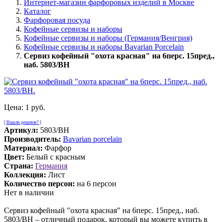
Интернет-магазин фарфоровых изделий в Москве
Каталог
Фарфоровая посуда
Кофейные сервизы и наборы
Кофейные сервизы и наборы (Германия/Венгрия)
Кофейные сервизы и наборы Bavarian Porcelain
Сервиз кофейный "охота красная" на 6перс. 15пред.,
наб. 5803/BH
Цена:
1 руб.
[ Нашли дешевле? ]
Артикул:
5803/BH
Производитель:
Bavarian porcelain
Материал:
Фарфор
Цвет:
Белый с красным
Страна:
Германия
Коллекция:
Лист
Количество персон:
на 6 персон
Нет в наличии
Сервиз кофейный "охота красная" на 6перс. 15пред., наб.
5803/BH – отличный подарок, который вы можете купить в