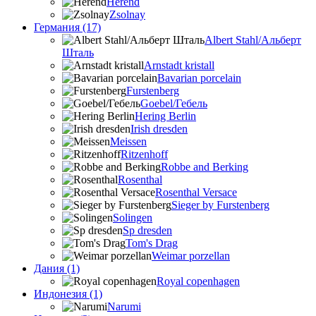
Herend
Zsolnay
Германия (17)
Albert Stahl/Альбеpт
Шталь
Arnstadt kristall
Bavarian porcelain
Furstenberg
Goebel/Гебель
Hering Berlin
Irish dresden
Meissen
Ritzenhoff
Robbe and Berking
Rosenthal
Rosenthal Versace
Sieger by Furstenberg
Solingen
Sp dresden
Tom's Drag
Weimar porzellan
Дания (1)
Royal copenhagen
Индонезия (1)
Narumi