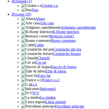
Испания (2)
Credan s.a
Nao
Италия (29)
Ahura
Arte casa
Artigiano capodimonte
B-Home Interiors
Bertozzi cornici
Bruno costenaro
Cattin
Ceramiche dal pra
Ceramiche ferraro
Chinelli
Cre art
Duccio di Segna
Elite & fabris
Euro far
Franco s.r.l
G.g
Italcornici
IVV
La medea
Linea argenti
Porcellane principe