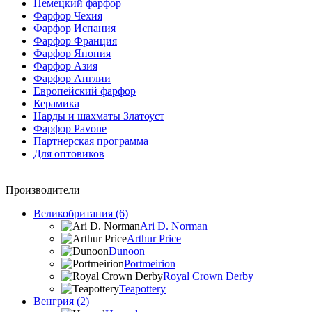
Немецкий фарфор
Фарфор Чехия
Фарфор Испания
Фарфор Франция
Фарфор Япония
Фарфор Азия
Фарфор Англии
Европейский фарфор
Керамика
Нарды и шахматы Златоуст
Фарфор Pavone
Партнерская программа
Для оптовиков
Производители
Великобритания (6)
Ari D. Norman
Arthur Price
Dunoon
Portmeirion
Royal Crown Derby
Teapottery
Венгрия (2)