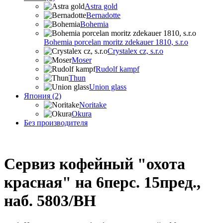
Astra gold
Bernadotte
Bohemia
Bohemia porcelan moritz zdekauer 1810, s.r.o
Crystalex cz, s.r.o
Moser
Rudolf kampf
Thun
Union glass
Япония (2)
Noritake
Okura
Без производителя
Сервиз кофейный "охота
красная" на 6перс. 15пред.,
наб. 5803/BH