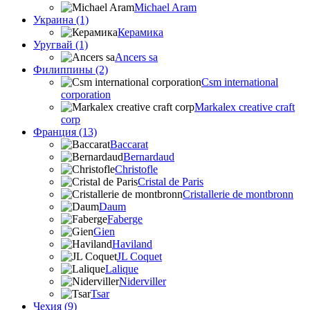
Michael Aram
Украина (1)
Керамика
Уругвай (1)
Ancers sa
Филиппины (2)
Csm international
corporation
Markalex creative craft
corp
Франция (13)
Baccarat
Bernardaud
Christofle
Cristal de Paris
Cristallerie de montbronn
Daum
Faberge
Gien
Haviland
JL Coquet
Lalique
Niderviller
Tsar
Чехия (9)