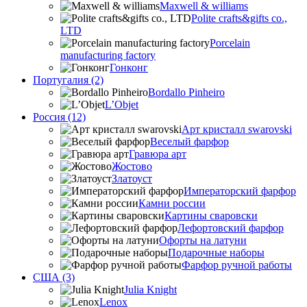
Maxwell & williams
Polite crafts&gifts co.,
LTD
Porcelain
manufacturing factory
Гонконг
Португалия (2)
Bordallo Pinheiro
L’Objet
Россия (12)
Арт кристалл swarovski
Веселый фарфор
Гравюра арт
Жостово
Златоуст
Императорский фарфор
Камни россии
Картины сваровски
Лефортовский фарфор
Офорты на латуни
Подарочные наборы
Фарфор ручной работы
США (3)
Julia Knight
Lenox