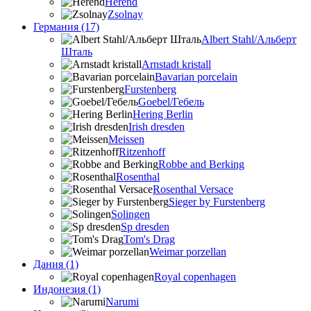
Herend
Zsolnay
Германия (17)
Albert Stahl/Альбеpт
Шталь
Arnstadt kristall
Bavarian porcelain
Furstenberg
Goebel/Гебель
Hering Berlin
Irish dresden
Meissen
Ritzenhoff
Robbe and Berking
Rosenthal
Rosenthal Versace
Sieger by Furstenberg
Solingen
Sp dresden
Tom's Drag
Weimar porzellan
Дания (1)
Royal copenhagen
Индонезия (1)
Narumi