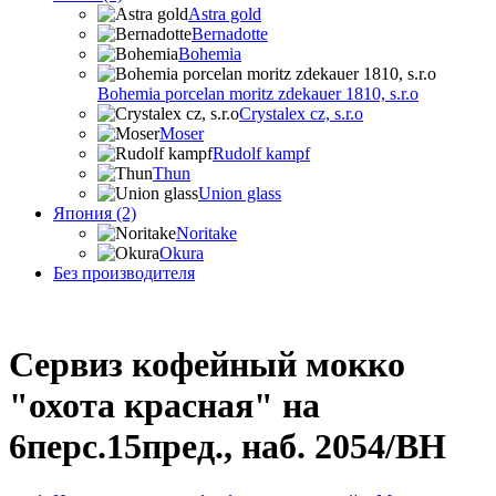
Astra gold
Bernadotte
Bohemia
Bohemia porcelan moritz zdekauer 1810, s.r.o
Crystalex cz, s.r.o
Moser
Rudolf kampf
Thun
Union glass
Япония (2)
Noritake
Okura
Без производителя
Сервиз кофейный мокко
"охота красная" на
6перс.15пред., наб. 2054/BH