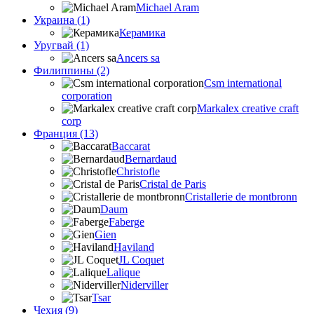
Michael Aram
Украина (1)
Керамика
Уругвай (1)
Ancers sa
Филиппины (2)
Csm international
corporation
Markalex creative craft
corp
Франция (13)
Baccarat
Bernardaud
Christofle
Cristal de Paris
Cristallerie de montbronn
Daum
Faberge
Gien
Haviland
JL Coquet
Lalique
Niderviller
Tsar
Чехия (9)