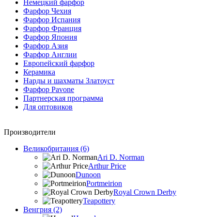
Немецкий фарфор
Фарфор Чехия
Фарфор Испания
Фарфор Франция
Фарфор Япония
Фарфор Азия
Фарфор Англии
Европейский фарфор
Керамика
Нарды и шахматы Златоуст
Фарфор Pavone
Партнерская программа
Для оптовиков
Производители
Великобритания (6)
Ari D. Norman
Arthur Price
Dunoon
Portmeirion
Royal Crown Derby
Teapottery
Венгрия (2)