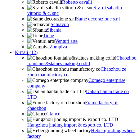
Roberto cavalli
S.v. di sabadin
vittorio & c. snc
Same decorazione s.r.l
Schiavon
Sibania
Tiche
Venturi arte
Zampiva
Китай (12)
Chaozhou
fountains&statues making co.ltd
Chaozhou ze
zhou manufactory co
Comego enterprise
company
Dalian hantai trade co
LTD
Frame factory of
chaozhou
Glance
Hangzhou jinding import & export co. LTD
Hebei grindiing wheel
factory