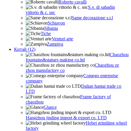
Roberto cavalli
S.v. di sabadin
vittorio & c. snc
Same decorazione s.r.l
Schiavon
Sibania
Tiche
Venturi arte
Zampiva
Китай (12)
Chaozhou
fountains&statues making co.ltd
Chaozhou ze
zhou manufactory co
Comego enterprise
company
Dalian hantai trade co
LTD
Frame factory of
chaozhou
Glance
Hangzhou jinding import & export co. LTD
Hebei grindiing wheel
factory