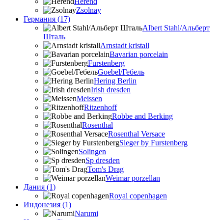
Herend
Zsolnay
Германия (17)
Albert Stahl/Альбеpт
Шталь
Arnstadt kristall
Bavarian porcelain
Furstenberg
Goebel/Гебель
Hering Berlin
Irish dresden
Meissen
Ritzenhoff
Robbe and Berking
Rosenthal
Rosenthal Versace
Sieger by Furstenberg
Solingen
Sp dresden
Tom's Drag
Weimar porzellan
Дания (1)
Royal copenhagen
Индонезия (1)
Narumi