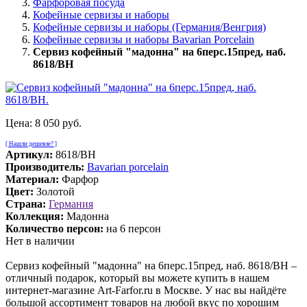
Фарфоровая посуда
Кофейные сервизы и наборы
Кофейные сервизы и наборы (Германия/Венгрия)
Кофейные сервизы и наборы Bavarian Porcelain
Сервиз кофейный "мадонна" на 6перс.15пред, наб.
8618/BH
Цена:
8 050 руб.
[ Нашли дешевле? ]
Артикул:
8618/BH
Производитель:
Bavarian porcelain
Материал:
Фарфор
Цвет:
Золотой
Страна:
Германия
Коллекция:
Мадонна
Количество персон:
на 6 персон
Нет в наличии
Сервиз кофейный "мадонна" на 6перс.15пред, наб. 8618/BH –
отличный подарок, который вы можете купить в нашем
интернет-магазине Art-Farfor.ru в Москве. У нас вы найдёте
большой ассортимент товаров на любой вкус по хорошим