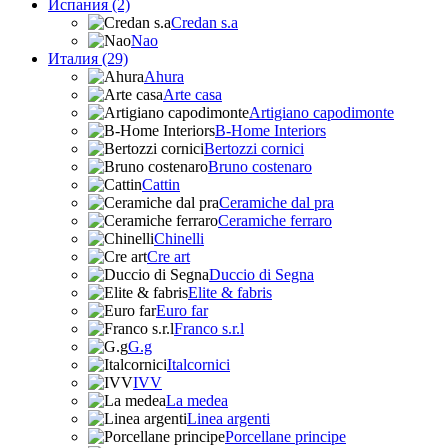
Испания (2)
Credan s.a
Nao
Италия (29)
Ahura
Arte casa
Artigiano capodimonte
B-Home Interiors
Bertozzi cornici
Bruno costenaro
Cattin
Ceramiche dal pra
Ceramiche ferraro
Chinelli
Cre art
Duccio di Segna
Elite & fabris
Euro far
Franco s.r.l
G.g
Italcornici
IVV
La medea
Linea argenti
Porcellane principe