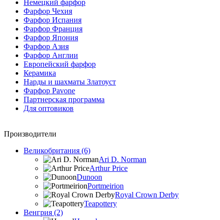
Немецкий фарфор
Фарфор Чехия
Фарфор Испания
Фарфор Франция
Фарфор Япония
Фарфор Азия
Фарфор Англии
Европейский фарфор
Керамика
Нарды и шахматы Златоуст
Фарфор Pavone
Партнерская программа
Для оптовиков
Производители
Великобритания (6)
Ari D. Norman
Arthur Price
Dunoon
Portmeirion
Royal Crown Derby
Teapottery
Венгрия (2)