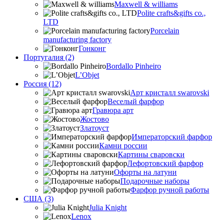
Maxwell & williams
Polite crafts&gifts co.,
LTD
Porcelain
manufacturing factory
Гонконг
Португалия (2)
Bordallo Pinheiro
L’Objet
Россия (12)
Арт кристалл swarovski
Веселый фарфор
Гравюра арт
Жостово
Златоуст
Императорский фарфор
Камни россии
Картины сваровски
Лефортовский фарфор
Офорты на латуни
Подарочные наборы
Фарфор ручной работы
США (3)
Julia Knight
Lenox