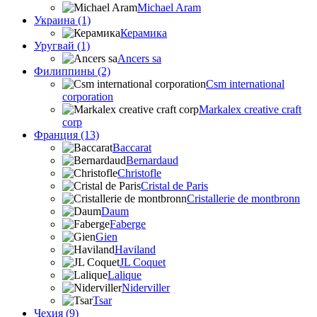
Michael Aram
Украина (1)
Керамика
Уругвай (1)
Ancers sa
Филиппины (2)
Csm international
corporation
Markalex creative craft
corp
Франция (13)
Baccarat
Bernardaud
Christofle
Cristal de Paris
Cristallerie de montbronn
Daum
Faberge
Gien
Haviland
JL Coquet
Lalique
Niderviller
Tsar
Чехия (9)