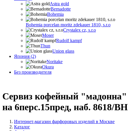
Astra gold
Bernadotte
Bohemia
Bohemia porcelan moritz zdekauer 1810, s.r.o
Crystalex cz, s.r.o
Moser
Rudolf kampf
Thun
Union glass
Япония (2)
Noritake
Okura
Без производителя
Сервиз кофейный "мадонна"
на 6перс.15пред, наб. 8618/BH
Интернет-магазин фарфоровых изделий в Москве
Каталог