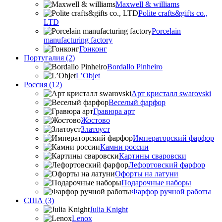
Maxwell & williams
Polite crafts&gifts co.,
LTD
Porcelain
manufacturing factory
Гонконг
Португалия (2)
Bordallo Pinheiro
L’Objet
Россия (12)
Арт кристалл swarovski
Веселый фарфор
Гравюра арт
Жостово
Златоуст
Императорский фарфор
Камни россии
Картины сваровски
Лефортовский фарфор
Офорты на латуни
Подарочные наборы
Фарфор ручной работы
США (3)
Julia Knight
Lenox