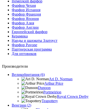
Немецкий фарфор
Фарфор Чехия
Фарфор Испания
Фарфор Франция
Фарфор Япония
Фарфор Азия
Фарфор Англии
Европейский фарфор
Керамика
Нарды и шахматы Златоуст
Фарфор Pavone
Партнерская программа
Для оптовиков
Производители
Великобритания (6)
Ari D. Norman
Arthur Price
Dunoon
Portmeirion
Royal Crown Derby
Teapottery
Венгрия (2)