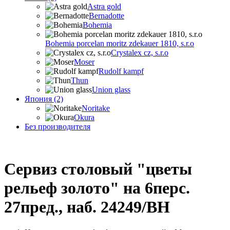
Astra gold
Bernadotte
Bohemia
Bohemia porcelan moritz zdekauer 1810, s.r.o
Crystalex cz, s.r.o
Moser
Rudolf kampf
Thun
Union glass
Япония (2)
Noritake
Okura
Без производителя
Сервиз столовый "цветы
рельеф золото" на 6перс.
27пред., наб. 24249/BH