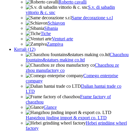
Roberto cavalli
S.v. di sabadin
vittorio & c. snc
Same decorazione s.r.l
Schiavon
Sibania
Tiche
Venturi arte
Zampiva
Китай (12)
Chaozhou
fountains&statues making co.ltd
Chaozhou ze
zhou manufactory co
Comego enterprise
company
Dalian hantai trade co
LTD
Frame factory of
chaozhou
Glance
Hangzhou jinding import & export co. LTD
Hebei grindiing wheel
factory