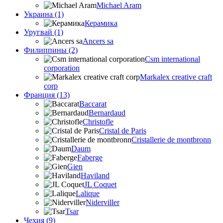
Michael Aram
Украина (1)
Керамика
Уругвай (1)
Ancers sa
Филиппины (2)
Csm international
corporation
Markalex creative craft
corp
Франция (13)
Baccarat
Bernardaud
Christofle
Cristal de Paris
Cristallerie de montbronn
Daum
Faberge
Gien
Haviland
JL Coquet
Lalique
Niderviller
Tsar
Чехия (9)