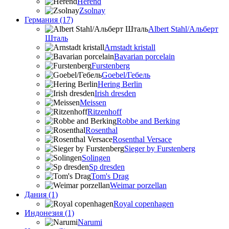
Herend
Zsolnay
Германия (17)
Albert Stahl/Альбеpт
Шталь
Arnstadt kristall
Bavarian porcelain
Furstenberg
Goebel/Гебель
Hering Berlin
Irish dresden
Meissen
Ritzenhoff
Robbe and Berking
Rosenthal
Rosenthal Versace
Sieger by Furstenberg
Solingen
Sp dresden
Tom's Drag
Weimar porzellan
Дания (1)
Royal copenhagen
Индонезия (1)
Narumi