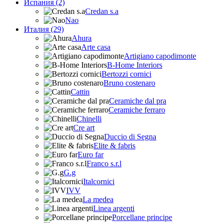
Испания (2)
Credan s.a
Nao
Италия (29)
Ahura
Arte casa
Artigiano capodimonte
B-Home Interiors
Bertozzi cornici
Bruno costenaro
Cattin
Ceramiche dal pra
Ceramiche ferraro
Chinelli
Cre art
Duccio di Segna
Elite & fabris
Euro far
Franco s.r.l
G.g
Italcornici
IVV
La medea
Linea argenti
Porcellane principe