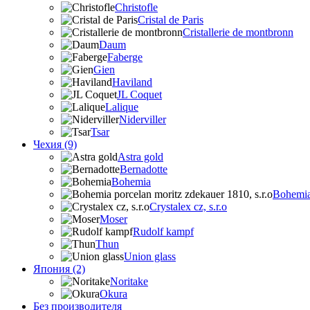
Christofle
Cristal de Paris
Cristallerie de montbronn
Daum
Faberge
Gien
Haviland
JL Coquet
Lalique
Niderviller
Tsar
Чехия (9)
Astra gold
Bernadotte
Bohemia
Bohemia 
Crystalex cz, s.r.o
Moser
Rudolf kampf
Thun
Union glass
Япония (2)
Noritake
Okura
Без производителя