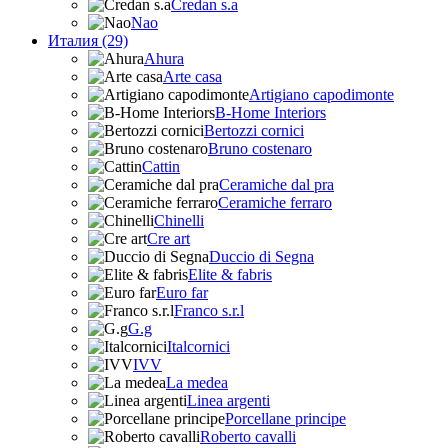
Credan s.a
Nao
Италия (29)
Ahura
Arte casa
Artigiano capodimonte
B-Home Interiors
Bertozzi cornici
Bruno costenaro
Cattin
Ceramiche dal pra
Ceramiche ferraro
Chinelli
Cre art
Duccio di Segna
Elite & fabris
Euro far
Franco s.r.l
G.g
Italcornici
IVV
La medea
Linea argenti
Porcellane principe
Roberto cavalli