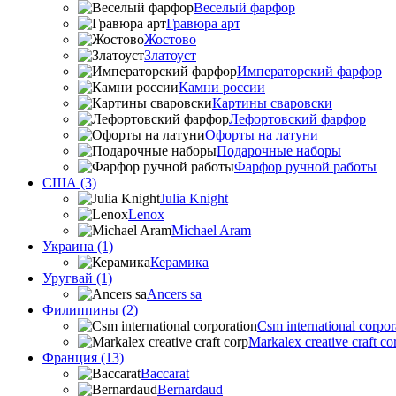
Веселый фарфор
Гравюра арт
Жостово
Златоуст
Императорский фарфор
Камни россии
Картины сваровски
Лефортовский фарфор
Офорты на латуни
Подарочные наборы
Фарфор ручной работы
США (3)
Julia Knight
Lenox
Michael Aram
Украина (1)
Керамика
Уругвай (1)
Ancers sa
Филиппины (2)
Csm international corpor
Markalex creative craft co
Франция (13)
Baccarat
Bernardaud