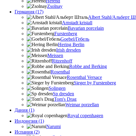
Herend
Zsolnay
Германия (17)
Albert Stahl/Альбеpт Ш
Arnstadt kristall
Bavarian porcelain
Furstenberg
Goebel/Гебель
Hering Berlin
Irish dresden
Meissen
Ritzenhoff
Robbe and Berking
Rosenthal
Rosenthal Versace
Sieger by Furstenberg
Solingen
Sp dresden
Tom's Drag
Weimar porzellan
Дания (1)
Royal copenhagen
Индонезия (1)
Narumi
Испания (2)