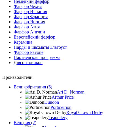
Немецкий фарфор
Фарфор Чехия
Фарфор Испания
Фарфор Франция
Фарфор Япония
Фарфор Азия
Фарфор Англии
Европейский фарфор
Керамика
Нарды и шахматы Златоуст
Фарфор Pavone
Партнерская программа
Для оптовиков
Производители
Великобритания (6)
Ari D. Norman
Arthur Price
Dunoon
Portmeirion
Royal Crown Derby
Teapottery
Венгрия (2)