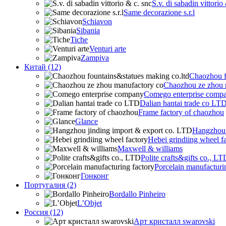
S.v. di sabadin vittorio
Same decorazione s.r.l
Schiavon
Sibania
Tiche
Venturi arte
Zampiva
Китай (12)
Chaozhou f
Chaozhou ze zhou 
Comego enterprise comp
Dalian hantai trade co LT
Frame factory of chaozhou
Glance
Hangzhou 
Hebei grindiing wheel f
Maxwell & williams
Polite crafts&gifts co., LT
Porcelain manufacturi
Гонконг
Португалия (2)
Bordallo Pinheiro
L’Objet
Россия (12)
Арт кристалл swarovski