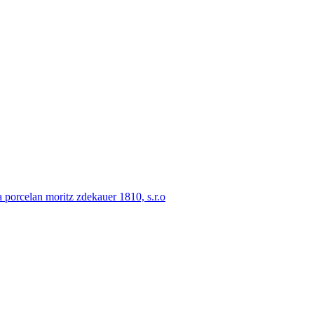
porcelan moritz zdekauer 1810, s.r.o