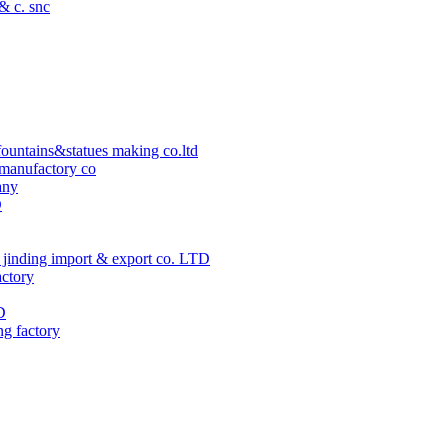
 & c. snc
ountains&statues making co.ltd
manufactory co
any
D
jinding import & export co. LTD
actory
D
ng factory