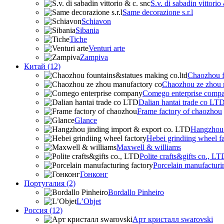
S.v. di sabadin vittorio
Same decorazione s.r.l
Schiavon
Sibania
Tiche
Venturi arte
Zampiva
Китай (12)
Chaozhou f
Chaozhou ze zhou 
Comego enterprise comp
Dalian hantai trade co LT
Frame factory of chaozhou
Glance
Hangzhou 
Hebei grindiing wheel f
Maxwell & williams
Polite crafts&gifts co., LT
Porcelain manufacturi
Гонконг
Португалия (2)
Bordallo Pinheiro
L’Objet
Россия (12)
Арт кристалл swarovski