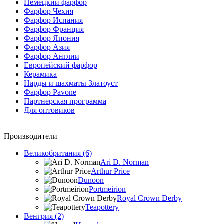
Немецкий фарфор
Фарфор Чехия
Фарфор Испания
Фарфор Франция
Фарфор Япония
Фарфор Азия
Фарфор Англии
Европейский фарфор
Керамика
Нарды и шахматы Златоуст
Фарфор Pavone
Партнерская программа
Для оптовиков
Производители
Великобритания (6)
Ari D. Norman
Arthur Price
Dunoon
Portmeirion
Royal Crown Derby
Teapottery
Венгрия (2)