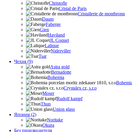
Christofle
Cristal de Paris
Cristallerie de montbronn
Daum
Faberge
Gien
Haviland
JL Coquet
Lalique
Niderviller
Tsar
Чехия (9)
Astra gold
Bernadotte
Bohemia
Bohemia 
Crystalex cz, s.r.o
Moser
Rudolf kampf
Thun
Union glass
Япония (2)
Noritake
Okura
Без производителя