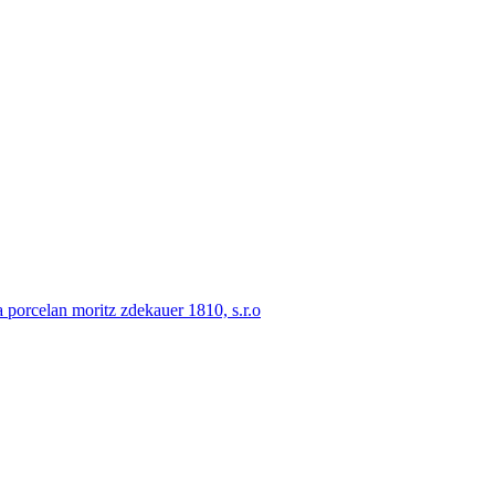
porcelan moritz zdekauer 1810, s.r.o