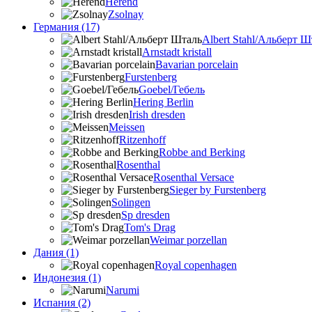
Herend
Zsolnay
Германия (17)
Albert Stahl/Альбеpт Ш
Arnstadt kristall
Bavarian porcelain
Furstenberg
Goebel/Гебель
Hering Berlin
Irish dresden
Meissen
Ritzenhoff
Robbe and Berking
Rosenthal
Rosenthal Versace
Sieger by Furstenberg
Solingen
Sp dresden
Tom's Drag
Weimar porzellan
Дания (1)
Royal copenhagen
Индонезия (1)
Narumi
Испания (2)