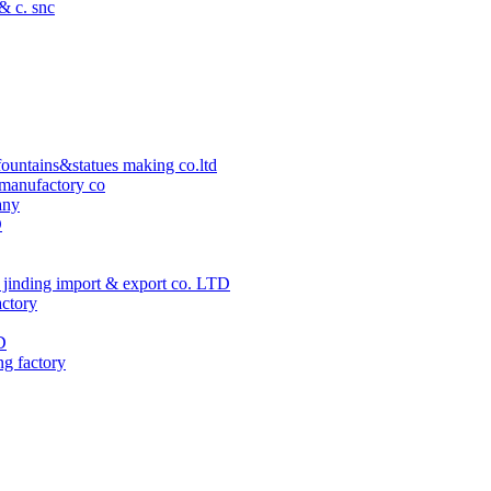
 & c. snc
ountains&statues making co.ltd
manufactory co
any
D
jinding import & export co. LTD
actory
D
ng factory