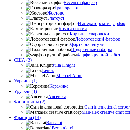
Веселый фарфор
Гравюра арт
Жостово
Златоуст
Императорский фарфор
Камни россии
Картины сваровски
Лефортовский фарфор
Офорты на латуни
Подарочные наборы
Фарфор ручной работы
США (3)
Julia Knight
Lenox
Michael Aram
Украина (1)
Керамика
Уругвай (1)
Ancers sa
Филиппины (2)
Csm international corpor
Markalex creative craft co
Франция (13)
Baccarat
Bernardaud