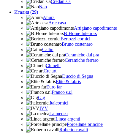
Credan s.a
Nao
Италия (29)
Ahura
Arte casa
Artigiano capodimonte
B-Home Interiors
Bertozzi cornici
Bruno costenaro
Cattin
Ceramiche dal pra
Ceramiche ferraro
Chinelli
Cre art
Duccio di Segna
Elite & fabris
Euro far
Franco s.r.l
G.g
Italcornici
IVV
La medea
Linea argenti
Porcellane principe
Roberto cavalli