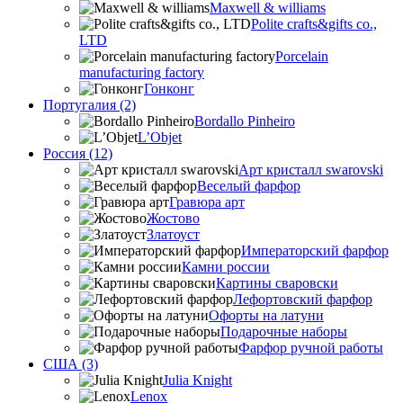
Maxwell & williams
Polite crafts&gifts co.,
LTD
Porcelain
manufacturing factory
Гонконг
Португалия (2)
Bordallo Pinheiro
L’Objet
Россия (12)
Арт кристалл swarovski
Веселый фарфор
Гравюра арт
Жостово
Златоуст
Императорский фарфор
Камни россии
Картины сваровски
Лефортовский фарфор
Офорты на латуни
Подарочные наборы
Фарфор ручной работы
США (3)
Julia Knight
Lenox