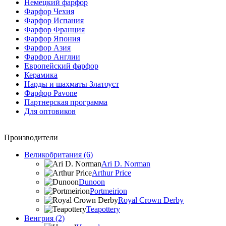
Немецкий фарфор
Фарфор Чехия
Фарфор Испания
Фарфор Франция
Фарфор Япония
Фарфор Азия
Фарфор Англии
Европейский фарфор
Керамика
Нарды и шахматы Златоуст
Фарфор Pavone
Партнерская программа
Для оптовиков
Производители
Великобритания (6)
Ari D. Norman
Arthur Price
Dunoon
Portmeirion
Royal Crown Derby
Teapottery
Венгрия (2)