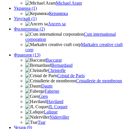
Michael Aram
Украина (1)
Керамика
Уругвай (1)
Ancers sa
Филиппины (2)
Csm international
corporation
Markalex creative craft
corp
Франция (13)
Baccarat
Bernardaud
Christofle
Cristal de Paris
Cristallerie de montbronn
Daum
Faberge
Gien
Haviland
JL Coquet
Lalique
Niderviller
Tsar
Чехия (9)