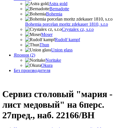
Astra gold
Bernadotte
Bohemia
Bohemia porcelan moritz zdekauer 1810, s.r.o
Crystalex cz, s.r.o
Moser
Rudolf kampf
Thun
Union glass
Япония (2)
Noritake
Okura
Без производителя
Сервиз столовый "мария -
лист медовый" на 6перс.
27пред., наб. 22166/BH