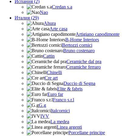
Испания (2)
Credan s.a
Nao
Италия (29)
Ahura
Arte casa
Artigiano capodimonte
B-Home Interiors
Bertozzi cornici
Bruno costenaro
Cattin
Ceramiche dal pra
Ceramiche ferraro
Chinelli
Cre art
Duccio di Segna
Elite & fabris
Euro far
Franco s.r.l
G.g
Italcornici
IVV
La medea
Linea argenti
Porcellane principe