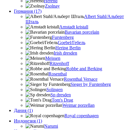
Herend
Zsolnay
Германия (17)
Albert Stahl/Альбеpт
Шталь
Arnstadt kristall
Bavarian porcelain
Furstenberg
Goebel/Гебель
Hering Berlin
Irish dresden
Meissen
Ritzenhoff
Robbe and Berking
Rosenthal
Rosenthal Versace
Sieger by Furstenberg
Solingen
Sp dresden
Tom's Drag
Weimar porzellan
Дания (1)
Royal copenhagen
Индонезия (1)
Narumi