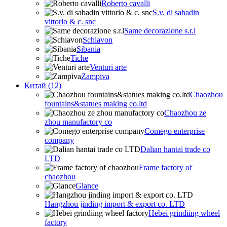
Roberto cavalli
S.v. di sabadin
vittorio & c. snc
Same decorazione s.r.l
Schiavon
Sibania
Tiche
Venturi arte
Zampiva
Китай (12)
Chaozhou
fountains&statues making co.ltd
Chaozhou ze
zhou manufactory co
Comego enterprise
company
Dalian hantai trade co
LTD
Frame factory of
chaozhou
Glance
Hangzhou jinding import & export co. LTD
Hebei grindiing wheel
factory