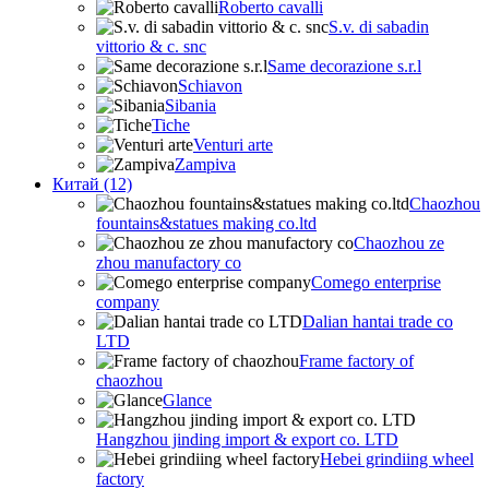
Roberto cavalli
S.v. di sabadin
vittorio & c. snc
Same decorazione s.r.l
Schiavon
Sibania
Tiche
Venturi arte
Zampiva
Китай (12)
Chaozhou
fountains&statues making co.ltd
Chaozhou ze
zhou manufactory co
Comego enterprise
company
Dalian hantai trade co
LTD
Frame factory of
chaozhou
Glance
Hangzhou jinding import & export co. LTD
Hebei grindiing wheel
factory