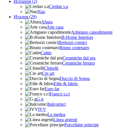
Испания (2)
Credan s.a
Nao
Италия (29)
Ahura
Arte casa
Artigiano capodimonte
B-Home Interiors
Bertozzi cornici
Bruno costenaro
Cattin
Ceramiche dal pra
Ceramiche ferraro
Chinelli
Cre art
Duccio di Segna
Elite & fabris
Euro far
Franco s.r.l
G.g
Italcornici
IVV
La medea
Linea argenti
Porcellane principe