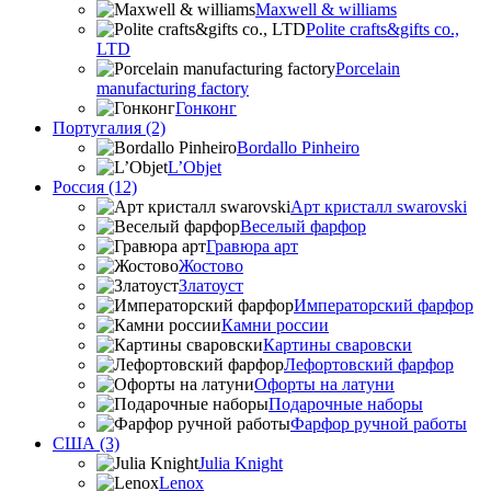
Maxwell & williams
Polite crafts&gifts co.,
LTD
Porcelain
manufacturing factory
Гонконг
Португалия (2)
Bordallo Pinheiro
L’Objet
Россия (12)
Арт кристалл swarovski
Веселый фарфор
Гравюра арт
Жостово
Златоуст
Императорский фарфор
Камни россии
Картины сваровски
Лефортовский фарфор
Офорты на латуни
Подарочные наборы
Фарфор ручной работы
США (3)
Julia Knight
Lenox