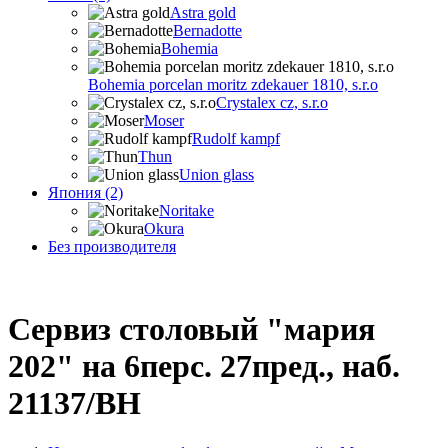
Astra gold
Bernadotte
Bohemia
Bohemia porcelan moritz zdekauer 1810, s.r.o
Crystalex cz, s.r.o
Moser
Rudolf kampf
Thun
Union glass
Япония (2)
Noritake
Okura
Без производителя
Сервиз столовый "мария
202" на 6перс. 27пред., наб.
21137/BH