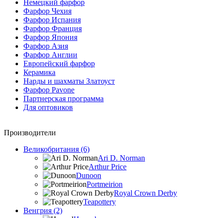
Немецкий фарфор
Фарфор Чехия
Фарфор Испания
Фарфор Франция
Фарфор Япония
Фарфор Азия
Фарфор Англии
Европейский фарфор
Керамика
Нарды и шахматы Златоуст
Фарфор Pavone
Партнерская программа
Для оптовиков
Производители
Великобритания (6)
Ari D. Norman
Arthur Price
Dunoon
Portmeirion
Royal Crown Derby
Teapottery
Венгрия (2)