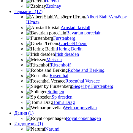
Herend
Zsolnay
Германия (17)
Albert Stahl/Альбеpт
Шталь
Arnstadt kristall
Bavarian porcelain
Furstenberg
Goebel/Гебель
Hering Berlin
Irish dresden
Meissen
Ritzenhoff
Robbe and Berking
Rosenthal
Rosenthal Versace
Sieger by Furstenberg
Solingen
Sp dresden
Tom's Drag
Weimar porzellan
Дания (1)
Royal copenhagen
Индонезия (1)
Narumi