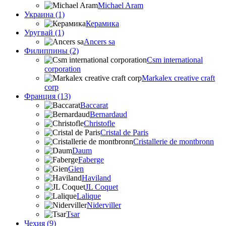
Michael Aram
Украина (1)
Керамика
Уругвай (1)
Ancers sa
Филиппины (2)
Csm international
corporation
Markalex creative craft
corp
Франция (13)
Baccarat
Bernardaud
Christofle
Cristal de Paris
Cristallerie de montbronn
Daum
Faberge
Gien
Haviland
JL Coquet
Lalique
Niderviller
Tsar
Чехия (9)