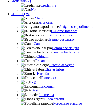
Испания (2)
Credan s.a
Nao
Италия (29)
Ahura
Arte casa
Artigiano capodimonte
B-Home Interiors
Bertozzi cornici
Bruno costenaro
Cattin
Ceramiche dal pra
Ceramiche ferraro
Chinelli
Cre art
Duccio di Segna
Elite & fabris
Euro far
Franco s.r.l
G.g
Italcornici
IVV
La medea
Linea argenti
Porcellane principe