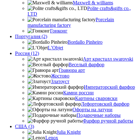
Maxwell & williams
Polite crafts&gifts co.,
LTD
Porcelain
manufacturing factory
Гонконг
Португалия (2)
Bordallo Pinheiro
L’Objet
Россия (12)
Арт кристалл swarovski
Веселый фарфор
Гравюра арт
Жостово
Златоуст
Императорский фарфор
Камни россии
Картины сваровски
Лефортовский фарфор
Офорты на латуни
Подарочные наборы
Фарфор ручной работы
США (3)
Julia Knight
Lenox