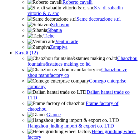
Roberto cavalli
S.v. di sabadin
vittorio & c. snc
Same decorazione s.r.l
Schiavon
Sibania
Tiche
Venturi arte
Zampiva
Китай (12)
Chaozhou
fountains&statues making co.ltd
Chaozhou ze
zhou manufactory co
Comego enterprise
company
Dalian hantai trade co
LTD
Frame factory of
chaozhou
Glance
Hangzhou jinding import & export co. LTD
Hebei grindiing wheel
factory