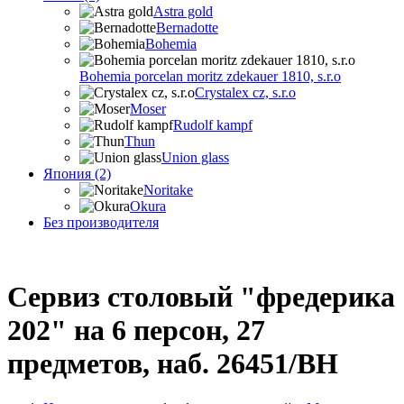
Astra gold
Bernadotte
Bohemia
Bohemia porcelan moritz zdekauer 1810, s.r.o
Crystalex cz, s.r.o
Moser
Rudolf kampf
Thun
Union glass
Япония (2)
Noritake
Okura
Без производителя
Сервиз столовый "фрeдерика
202" на 6 персон, 27
предметов, наб. 26451/BH