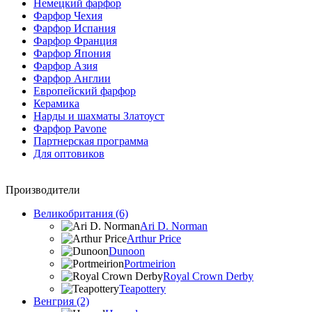
Немецкий фарфор
Фарфор Чехия
Фарфор Испания
Фарфор Франция
Фарфор Япония
Фарфор Азия
Фарфор Англии
Европейский фарфор
Керамика
Нарды и шахматы Златоуст
Фарфор Pavone
Партнерская программа
Для оптовиков
Производители
Великобритания (6)
Ari D. Norman
Arthur Price
Dunoon
Portmeirion
Royal Crown Derby
Teapottery
Венгрия (2)