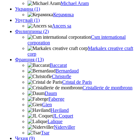
Michael Aram
Украина (1)
Керамика
Уругвай (1)
Ancers sa
Филиппины (2)
Csm international
corporation
Markalex creative craft
corp
Франция (13)
Baccarat
Bernardaud
Christofle
Cristal de Paris
Cristallerie de montbronn
Daum
Faberge
Gien
Haviland
JL Coquet
Lalique
Niderviller
Tsar
Чехия (9)