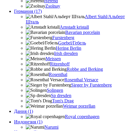
Herend
Zsolnay
Германия (17)
Albert Stahl/Альбеpт
Шталь
Arnstadt kristall
Bavarian porcelain
Furstenberg
Goebel/Гебель
Hering Berlin
Irish dresden
Meissen
Ritzenhoff
Robbe and Berking
Rosenthal
Rosenthal Versace
Sieger by Furstenberg
Solingen
Sp dresden
Tom's Drag
Weimar porzellan
Дания (1)
Royal copenhagen
Индонезия (1)
Narumi