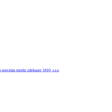
porcelan moritz zdekauer 1810, s.r.o