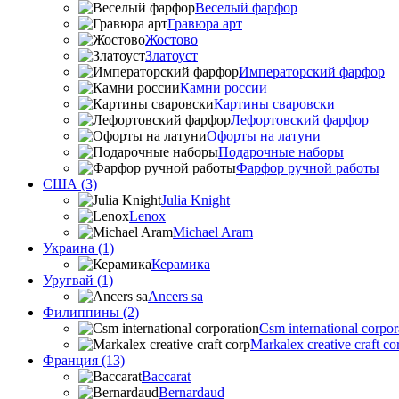
Веселый фарфор
Гравюра арт
Жостово
Златоуст
Императорский фарфор
Камни россии
Картины сваровски
Лефортовский фарфор
Офорты на латуни
Подарочные наборы
Фарфор ручной работы
США (3)
Julia Knight
Lenox
Michael Aram
Украина (1)
Керамика
Уругвай (1)
Ancers sa
Филиппины (2)
Csm international corpor
Markalex creative craft co
Франция (13)
Baccarat
Bernardaud