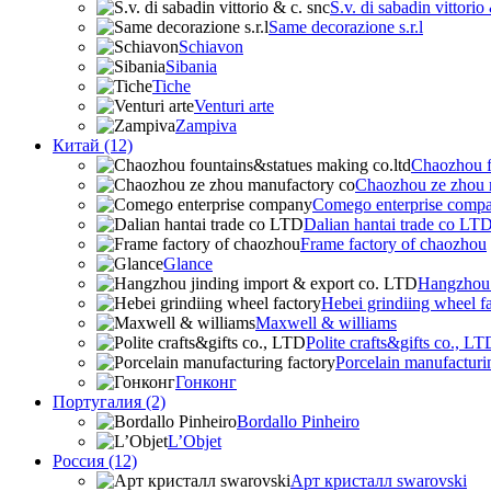
S.v. di sabadin vittorio
Same decorazione s.r.l
Schiavon
Sibania
Tiche
Venturi arte
Zampiva
Китай (12)
Chaozhou f
Chaozhou ze zhou 
Comego enterprise comp
Dalian hantai trade co LT
Frame factory of chaozhou
Glance
Hangzhou 
Hebei grindiing wheel f
Maxwell & williams
Polite crafts&gifts co., LT
Porcelain manufacturi
Гонконг
Португалия (2)
Bordallo Pinheiro
L’Objet
Россия (12)
Арт кристалл swarovski