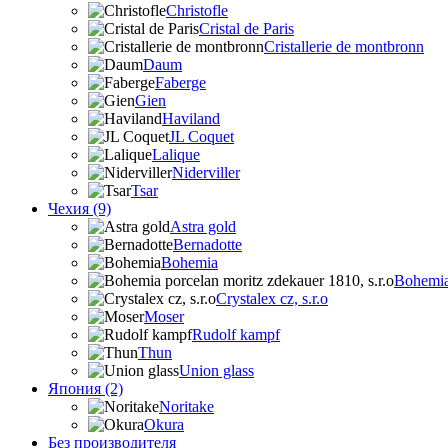
Christofle
Cristal de Paris
Cristallerie de montbronn
Daum
Faberge
Gien
Haviland
JL Coquet
Lalique
Niderviller
Tsar
Чехия (9)
Astra gold
Bernadotte
Bohemia
Bohemia 
Crystalex cz, s.r.o
Moser
Rudolf kampf
Thun
Union glass
Япония (2)
Noritake
Okura
Без производителя