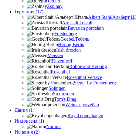
Herend
Zsolnay
Германия (17)
Albert Stahl/Альбеpт Ш
Arnstadt kristall
Bavarian porcelain
Furstenberg
Goebel/Гебель
Hering Berlin
Irish dresden
Meissen
Ritzenhoff
Robbe and Berking
Rosenthal
Rosenthal Versace
Sieger by Furstenberg
Solingen
Sp dresden
Tom's Drag
Weimar porzellan
Дания (1)
Royal copenhagen
Индонезия (1)
Narumi
Испания (2)