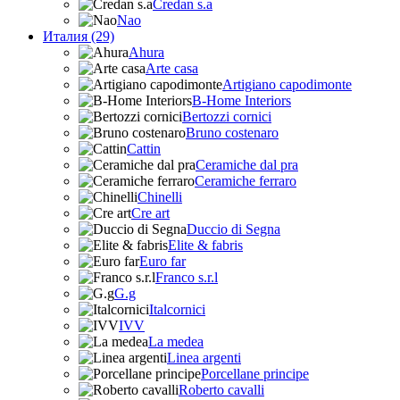
Credan s.a
Nao
Италия (29)
Ahura
Arte casa
Artigiano capodimonte
B-Home Interiors
Bertozzi cornici
Bruno costenaro
Cattin
Ceramiche dal pra
Ceramiche ferraro
Chinelli
Cre art
Duccio di Segna
Elite & fabris
Euro far
Franco s.r.l
G.g
Italcornici
IVV
La medea
Linea argenti
Porcellane principe
Roberto cavalli