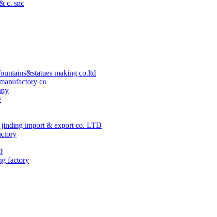
 & c. snc
ountains&statues making co.ltd
manufactory co
any
D
jinding import & export co. LTD
actory
D
ng factory