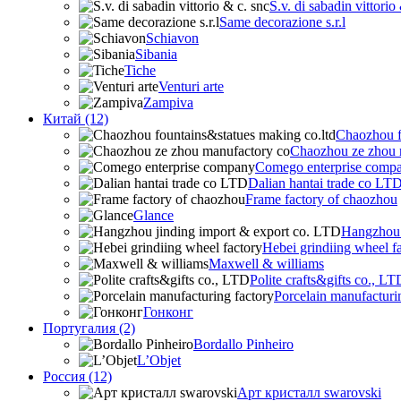
S.v. di sabadin vittorio
Same decorazione s.r.l
Schiavon
Sibania
Tiche
Venturi arte
Zampiva
Китай (12)
Chaozhou f
Chaozhou ze zhou 
Comego enterprise comp
Dalian hantai trade co LT
Frame factory of chaozhou
Glance
Hangzhou 
Hebei grindiing wheel f
Maxwell & williams
Polite crafts&gifts co., LT
Porcelain manufacturi
Гонконг
Португалия (2)
Bordallo Pinheiro
L’Objet
Россия (12)
Арт кристалл swarovski