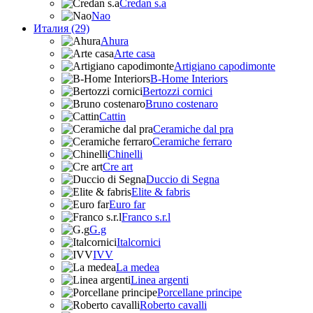
Credan s.a
Nao
Италия (29)
Ahura
Arte casa
Artigiano capodimonte
B-Home Interiors
Bertozzi cornici
Bruno costenaro
Cattin
Ceramiche dal pra
Ceramiche ferraro
Chinelli
Cre art
Duccio di Segna
Elite & fabris
Euro far
Franco s.r.l
G.g
Italcornici
IVV
La medea
Linea argenti
Porcellane principe
Roberto cavalli