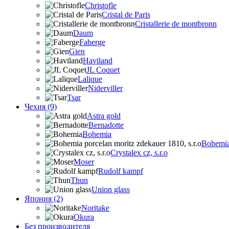
Christofle
Cristal de Paris
Cristallerie de montbronn
Daum
Faberge
Gien
Haviland
JL Coquet
Lalique
Niderviller
Tsar
Чехия (9)
Astra gold
Bernadotte
Bohemia
Bohemia 
Crystalex cz, s.r.o
Moser
Rudolf kampf
Thun
Union glass
Япония (2)
Noritake
Okura
Без производителя