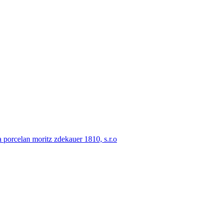
porcelan moritz zdekauer 1810, s.r.o