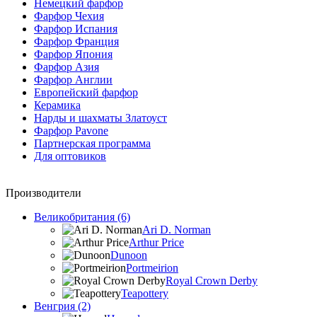
Немецкий фарфор
Фарфор Чехия
Фарфор Испания
Фарфор Франция
Фарфор Япония
Фарфор Азия
Фарфор Англии
Европейский фарфор
Керамика
Нарды и шахматы Златоуст
Фарфор Pavone
Партнерская программа
Для оптовиков
Производители
Великобритания (6)
Ari D. Norman
Arthur Price
Dunoon
Portmeirion
Royal Crown Derby
Teapottery
Венгрия (2)