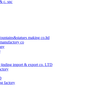
 & c. snc
ountains&statues making co.ltd
manufactory co
any
D
jinding import & export co. LTD
actory
D
ng factory