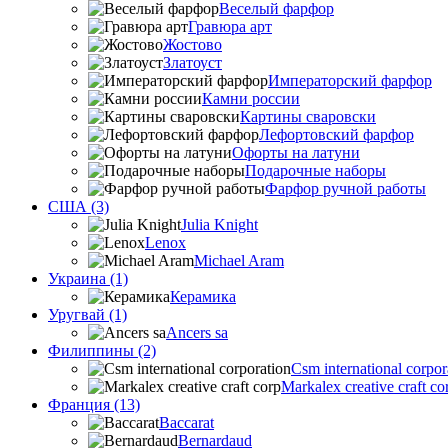
Веселый фарфор
Гравюра арт
Жостово
Златоуст
Императорский фарфор
Камни россии
Картины сваровски
Лефортовский фарфор
Офорты на латуни
Подарочные наборы
Фарфор ручной работы
США (3)
Julia Knight
Lenox
Michael Aram
Украина (1)
Керамика
Уругвай (1)
Ancers sa
Филиппины (2)
Csm international corpor
Markalex creative craft co
Франция (13)
Baccarat
Bernardaud