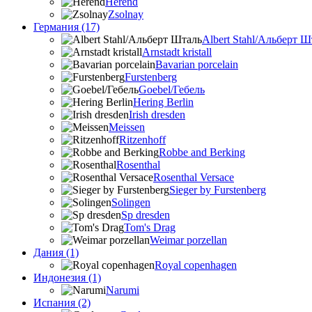
Herend
Zsolnay
Германия (17)
Albert Stahl/Альбеpт Ш
Arnstadt kristall
Bavarian porcelain
Furstenberg
Goebel/Гебель
Hering Berlin
Irish dresden
Meissen
Ritzenhoff
Robbe and Berking
Rosenthal
Rosenthal Versace
Sieger by Furstenberg
Solingen
Sp dresden
Tom's Drag
Weimar porzellan
Дания (1)
Royal copenhagen
Индонезия (1)
Narumi
Испания (2)