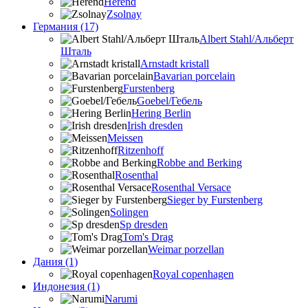
Herend
Zsolnay
Германия (17)
Albert Stahl/Альбеpт
Шталь
Arnstadt kristall
Bavarian porcelain
Furstenberg
Goebel/Гебель
Hering Berlin
Irish dresden
Meissen
Ritzenhoff
Robbe and Berking
Rosenthal
Rosenthal Versace
Sieger by Furstenberg
Solingen
Sp dresden
Tom's Drag
Weimar porzellan
Дания (1)
Royal copenhagen
Индонезия (1)
Narumi