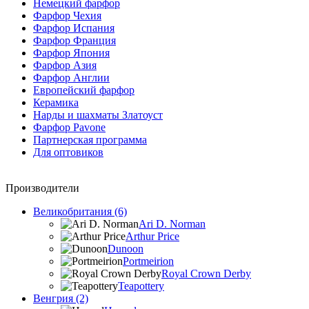
Немецкий фарфор
Фарфор Чехия
Фарфор Испания
Фарфор Франция
Фарфор Япония
Фарфор Азия
Фарфор Англии
Европейский фарфор
Керамика
Нарды и шахматы Златоуст
Фарфор Pavone
Партнерская программа
Для оптовиков
Производители
Великобритания (6)
Ari D. Norman
Arthur Price
Dunoon
Portmeirion
Royal Crown Derby
Teapottery
Венгрия (2)