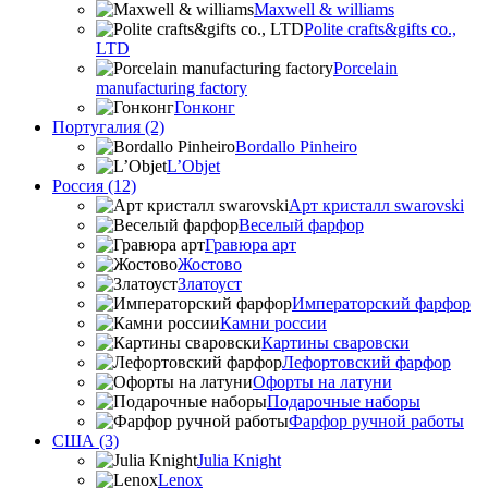
Maxwell & williams
Polite crafts&gifts co.,
LTD
Porcelain
manufacturing factory
Гонконг
Португалия (2)
Bordallo Pinheiro
L’Objet
Россия (12)
Арт кристалл swarovski
Веселый фарфор
Гравюра арт
Жостово
Златоуст
Императорский фарфор
Камни россии
Картины сваровски
Лефортовский фарфор
Офорты на латуни
Подарочные наборы
Фарфор ручной работы
США (3)
Julia Knight
Lenox