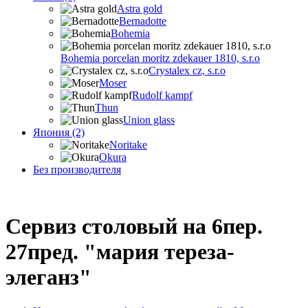
Astra gold
Bernadotte
Bohemia
Bohemia porcelan moritz zdekauer 1810, s.r.o
Crystalex cz, s.r.o
Moser
Rudolf kampf
Thun
Union glass
Япония (2)
Noritake
Okura
Без производителя
Сервиз столовый на 6пер.
27пред. "мария тереза-
элеганз"