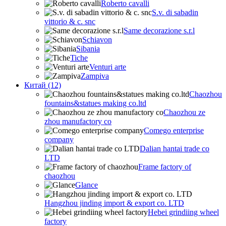
Roberto cavalli
S.v. di sabadin
vittorio & c. snc
Same decorazione s.r.l
Schiavon
Sibania
Tiche
Venturi arte
Zampiva
Китай (12)
Chaozhou
fountains&statues making co.ltd
Chaozhou ze
zhou manufactory co
Comego enterprise
company
Dalian hantai trade co
LTD
Frame factory of
chaozhou
Glance
Hangzhou jinding import & export co. LTD
Hebei grindiing wheel
factory