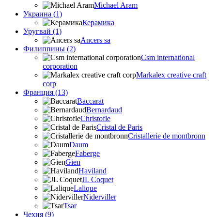
Michael Aram
Украина (1)
Керамика
Уругвай (1)
Ancers sa
Филиппины (2)
Csm international
corporation
Markalex creative craft
corp
Франция (13)
Baccarat
Bernardaud
Christofle
Cristal de Paris
Cristallerie de montbronn
Daum
Faberge
Gien
Haviland
JL Coquet
Lalique
Niderviller
Tsar
Чехия (9)