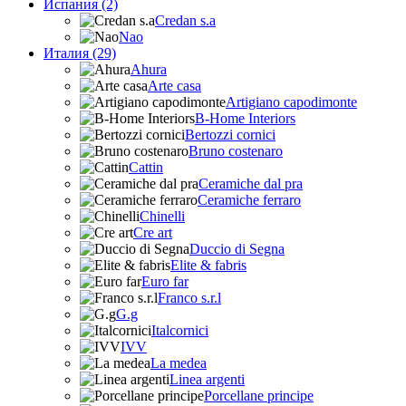
Испания (2)
Credan s.a
Nao
Италия (29)
Ahura
Arte casa
Artigiano capodimonte
B-Home Interiors
Bertozzi cornici
Bruno costenaro
Cattin
Ceramiche dal pra
Ceramiche ferraro
Chinelli
Cre art
Duccio di Segna
Elite & fabris
Euro far
Franco s.r.l
G.g
Italcornici
IVV
La medea
Linea argenti
Porcellane principe