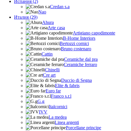
Испания (2)
Credan s.a
Nao
Италия (29)
Ahura
Arte casa
Artigiano capodimonte
B-Home Interiors
Bertozzi cornici
Bruno costenaro
Cattin
Ceramiche dal pra
Ceramiche ferraro
Chinelli
Cre art
Duccio di Segna
Elite & fabris
Euro far
Franco s.r.l
G.g
Italcornici
IVV
La medea
Linea argenti
Porcellane principe