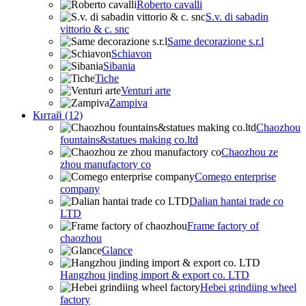
Roberto cavalli
S.v. di sabadin
vittorio & c. snc
Same decorazione s.r.l
Schiavon
Sibania
Tiche
Venturi arte
Zampiva
Китай (12)
Chaozhou
fountains&statues making co.ltd
Chaozhou ze
zhou manufactory co
Comego enterprise
company
Dalian hantai trade co
LTD
Frame factory of
chaozhou
Glance
Hangzhou jinding import & export co. LTD
Hebei grindiing wheel
factory