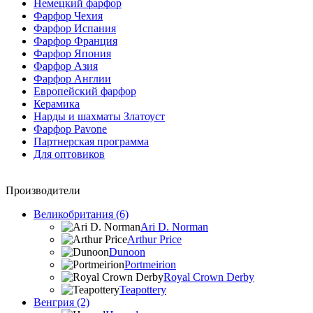
Немецкий фарфор
Фарфор Чехия
Фарфор Испания
Фарфор Франция
Фарфор Япония
Фарфор Азия
Фарфор Англии
Европейский фарфор
Керамика
Нарды и шахматы Златоуст
Фарфор Pavone
Партнерская программа
Для оптовиков
Производители
Великобритания (6)
Ari D. Norman
Arthur Price
Dunoon
Portmeirion
Royal Crown Derby
Teapottery
Венгрия (2)