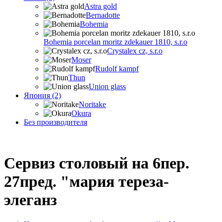
Astra gold
Bernadotte
Bohemia
Bohemia porcelan moritz zdekauer 1810, s.r.o
Crystalex cz, s.r.o
Moser
Rudolf kampf
Thun
Union glass
Япония (2)
Noritake
Okura
Без производителя
Сервиз столовый на 6пер.
27пред. "мария тереза-
элеганз