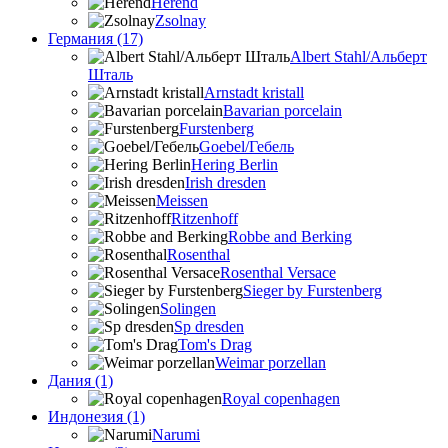
Herend
Zsolnay
Германия (17)
Albert Stahl/Альбеpт
Шталь
Arnstadt kristall
Bavarian porcelain
Furstenberg
Goebel/Гебель
Hering Berlin
Irish dresden
Meissen
Ritzenhoff
Robbe and Berking
Rosenthal
Rosenthal Versace
Sieger by Furstenberg
Solingen
Sp dresden
Tom's Drag
Weimar porzellan
Дания (1)
Royal copenhagen
Индонезия (1)
Narumi