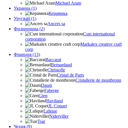
Michael Aram
Украина (1)
Керамика
Уругвай (1)
Ancers sa
Филиппины (2)
Csm international
corporation
Markalex creative craft
corp
Франция (13)
Baccarat
Bernardaud
Christofle
Cristal de Paris
Cristallerie de montbronn
Daum
Faberge
Gien
Haviland
JL Coquet
Lalique
Niderviller
Tsar
Чехия (9)