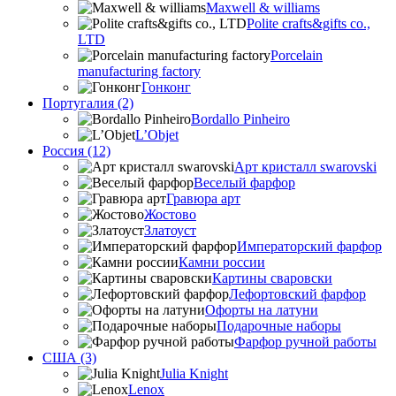
Maxwell & williams
Polite crafts&gifts co.,
LTD
Porcelain
manufacturing factory
Гонконг
Португалия (2)
Bordallo Pinheiro
L’Objet
Россия (12)
Арт кристалл swarovski
Веселый фарфор
Гравюра арт
Жостово
Златоуст
Императорский фарфор
Камни россии
Картины сваровски
Лефортовский фарфор
Офорты на латуни
Подарочные наборы
Фарфор ручной работы
США (3)
Julia Knight
Lenox