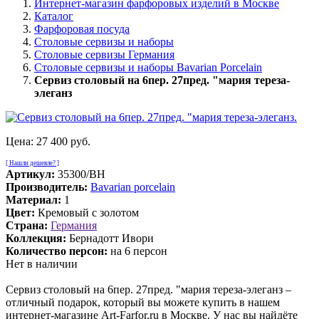
Интернет-магазин фарфоровых изделий в Москве
Каталог
Фарфоровая посуда
Столовые сервизы и наборы
Столовые сервизы Германия
Столовые сервизы и наборы Bavarian Porcelain
Сервиз столовый на 6пер. 27пред. "мария тереза-
элеганз
Цена:
27 400 руб.
[ Нашли дешевле? ]
Артикул:
35300/BH
Производитель:
Bavarian porcelain
Материал:
1
Цвет:
Кремовый с золотом
Страна:
Германия
Коллекция:
Бернадотт Ивори
Количество персон:
на 6 персон
Нет в наличии
Сервиз столовый на 6пер. 27пред. "мария тереза-элеганз –
отличный подарок, который вы можете купить в нашем
интернет-магазине Art-Farfor.ru в Москве. У нас вы найдёте