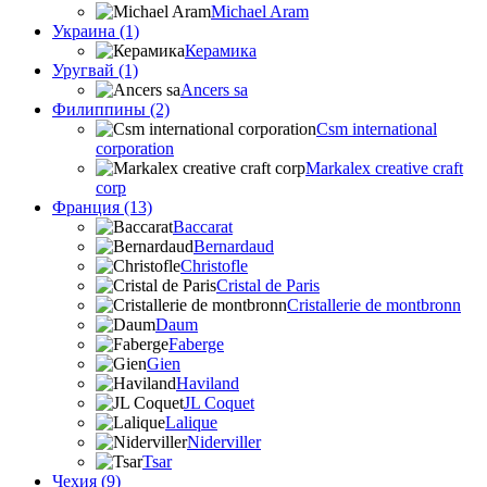
Michael Aram
Украина (1)
Керамика
Уругвай (1)
Ancers sa
Филиппины (2)
Csm international
corporation
Markalex creative craft
corp
Франция (13)
Baccarat
Bernardaud
Christofle
Cristal de Paris
Cristallerie de montbronn
Daum
Faberge
Gien
Haviland
JL Coquet
Lalique
Niderviller
Tsar
Чехия (9)