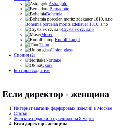
Astra gold
Bernadotte
Bohemia
Bohemia porcelan moritz zdekauer 1810, s.r.o
Crystalex cz, s.r.o
Moser
Rudolf kampf
Thun
Union glass
Япония (2)
Noritake
Okura
Без производителя
Если директор - женщина
Интернет-магазин фарфоровых изделий в Москве
Статьи
Женские подарки и сувениры на 8 марта
Если директор - женщина