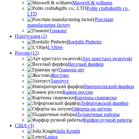
Maxwell & williams
Polite crafts&gifts co.,
LTD
Porcelain
manufacturing factory
Гонконг
Португалия (2)
Bordallo Pinheiro
L’Objet
Россия (12)
Арт кристалл swarovski
Веселый фарфор
Гравюра арт
Жостово
Златоуст
Императорский фарфор
Камни россии
Картины сваровски
Лефортовский фарфор
Офорты на латуни
Подарочные наборы
Фарфор ручной работы
США (3)
Julia Knight
Lenox