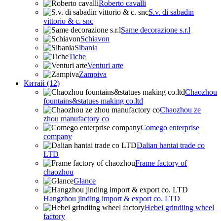
Roberto cavalli
S.v. di sabadin
vittorio & c. snc
Same decorazione s.r.l
Schiavon
Sibania
Tiche
Venturi arte
Zampiva
Китай (12)
Chaozhou
fountains&statues making co.ltd
Chaozhou ze
zhou manufactory co
Comego enterprise
company
Dalian hantai trade co
LTD
Frame factory of
chaozhou
Glance
Hangzhou jinding import & export co. LTD
Hebei grindiing wheel
factory