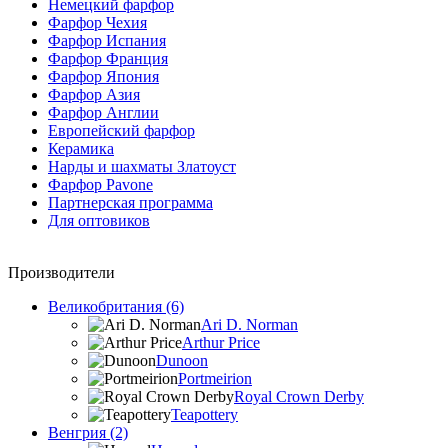
Немецкий фарфор
Фарфор Чехия
Фарфор Испания
Фарфор Франция
Фарфор Япония
Фарфор Азия
Фарфор Англии
Европейский фарфор
Керамика
Нарды и шахматы Златоуст
Фарфор Pavone
Партнерская программа
Для оптовиков
Производители
Великобритания (6)
Ari D. Norman
Arthur Price
Dunoon
Portmeirion
Royal Crown Derby
Teapottery
Венгрия (2)