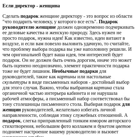
Если директор - женщина
Сделать
подарок
женщине директору - это вопрос из области
"что подарить человеку, у которого все есть".
Подарок
руководителю женщине
должен одновременно подчеркивать
ее деловые качества и женскую природу. Здесь нужен не
просто подарок, нужна идея! Как известно, идеи витают в
воздухе, и если вам повезло выловить удачную, то считайте,
что проблему выбора подарка вы уже наполовину решили. И
чем оригинальней будет ваша идея, тем интересней будет
подарок. Он не должен быть очень дорогим, иначе это может
быть оценено неоднозначно, элемент практичности подарка
тоже не будет лишним.
Необычные подарки
для
руководителей, такие как
картины
или настольные
скульптуры
в виде письменных наборов - достойный выбор
для этого случая. Важно, чтобы выбранная
картина
стала
органичной частью интерьера кабинета и не нарушала
рабочей атмосферы, а письменный набор соответствовал бы
тону столешницы письменного стола. Выбирая подарок
для
женщин
руководителей, желательно избегать личной
направленности, соблюдая этику служебных отношений. А
подарок
, слегка приправленный тонким юмором авторского
стихотворения, небольшим фото коллажем и букетом
цветов
поднимет настроение вашему руководителю и вызовет