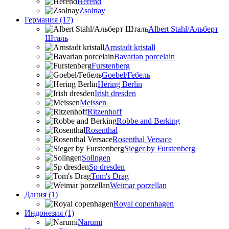
Herend
Zsolnay
Германия (17)
Albert Stahl/Альбеpт
Шталь
Arnstadt kristall
Bavarian porcelain
Furstenberg
Goebel/Гебель
Hering Berlin
Irish dresden
Meissen
Ritzenhoff
Robbe and Berking
Rosenthal
Rosenthal Versace
Sieger by Furstenberg
Solingen
Sp dresden
Tom's Drag
Weimar porzellan
Дания (1)
Royal copenhagen
Индонезия (1)
Narumi