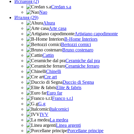
Испания (2)
Credan s.a
Nao
Италия (29)
Ahura
Arte casa
Artigiano capodimonte
B-Home Interiors
Bertozzi cornici
Bruno costenaro
Cattin
Ceramiche dal pra
Ceramiche ferraro
Chinelli
Cre art
Duccio di Segna
Elite & fabris
Euro far
Franco s.r.l
G.g
Italcornici
IVV
La medea
Linea argenti
Porcellane principe