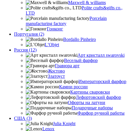
Maxwell & williams
Polite crafts&gifts co.,
LTD
Porcelain
manufacturing factory
Гонконг
Португалия (2)
Bordallo Pinheiro
L’Objet
Россия (12)
Арт кристалл swarovski
Веселый фарфор
Гравюра арт
Жостово
Златоуст
Императорский фарфор
Камни россии
Картины сваровски
Лефортовский фарфор
Офорты на латуни
Подарочные наборы
Фарфор ручной работы
США (3)
Julia Knight
Lenox