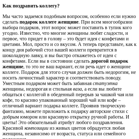
Как поздравить коллегу?
Мы часто задаемся подобным вопросом, особенно если нужно
сделать
подарок коллеге женщине
. При всем многообразии
выбора подарков, этот вопрос может поставить в тупик кого
угодно. Известно, что многие женщины любят сладости, и
первое, что придет в голову – это будет идея с конфетами и
цветами. Мол, просто и со вкусом. А теперь представьте, как к
концу дня рабочий стол вашей коллеги превратится в
шоколадную лавку, и вы быстро откажетесь от идеи с
конфетами. Если вы в состоянии сделать
дорогой подарок
женщине
,
то
это не ваш вариант, если речь идет о женщине
коллеге. Подарок для этого случая должен быть недорогим, не
носить личностный характер и соответствовать поводу.
Уместным подарком может быть забавная
статуэтка
женщины, недорогая и стильная
ваза
, а если вы любите
общаться с коллегой в обеденный перерыв за чашкой чая или
кофе, то красиво упакованный хороший чай или кофе –
отличный вариант подарка коллеге. Проявив творческую
фантазию, можете приложить к подарку авторские стихи с
добрым юмором или красивую открытку ручной работы. И
цветы! Это обязательный атрибут любого поздравления.
Красивой
композиции
из живых цветов обрадуется любая
женщина, независимо от возраста, статуса или семейного