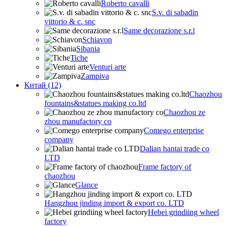
Roberto cavalli
S.v. di sabadin
vittorio & c. snc
Same decorazione s.r.l
Schiavon
Sibania
Tiche
Venturi arte
Zampiva
Китай (12)
Chaozhou
fountains&statues making co.ltd
Chaozhou ze
zhou manufactory co
Comego enterprise
company
Dalian hantai trade co
LTD
Frame factory of
chaozhou
Glance
Hangzhou jinding import & export co. LTD
Hebei grindiing wheel
factory