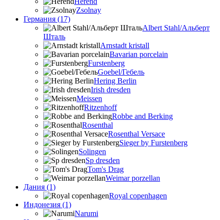
Herend
Zsolnay
Германия (17)
Albert Stahl/Альбеpт
Шталь
Arnstadt kristall
Bavarian porcelain
Furstenberg
Goebel/Гебель
Hering Berlin
Irish dresden
Meissen
Ritzenhoff
Robbe and Berking
Rosenthal
Rosenthal Versace
Sieger by Furstenberg
Solingen
Sp dresden
Tom's Drag
Weimar porzellan
Дания (1)
Royal copenhagen
Индонезия (1)
Narumi