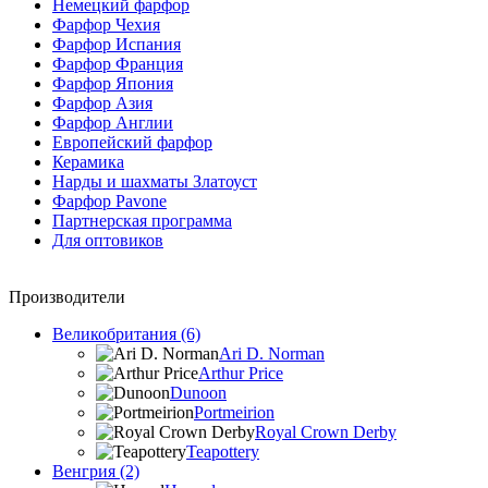
Немецкий фарфор
Фарфор Чехия
Фарфор Испания
Фарфор Франция
Фарфор Япония
Фарфор Азия
Фарфор Англии
Европейский фарфор
Керамика
Нарды и шахматы Златоуст
Фарфор Pavone
Партнерская программа
Для оптовиков
Производители
Великобритания (6)
Ari D. Norman
Arthur Price
Dunoon
Portmeirion
Royal Crown Derby
Teapottery
Венгрия (2)