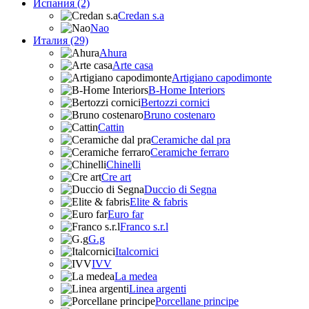
Испания (2)
Credan s.a
Nao
Италия (29)
Ahura
Arte casa
Artigiano capodimonte
B-Home Interiors
Bertozzi cornici
Bruno costenaro
Cattin
Ceramiche dal pra
Ceramiche ferraro
Chinelli
Cre art
Duccio di Segna
Elite & fabris
Euro far
Franco s.r.l
G.g
Italcornici
IVV
La medea
Linea argenti
Porcellane principe