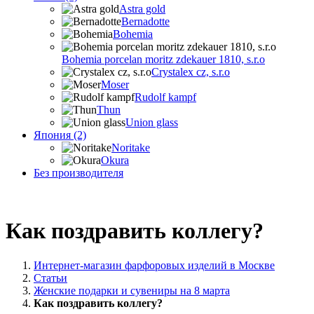
Astra gold
Bernadotte
Bohemia
Bohemia porcelan moritz zdekauer 1810, s.r.o
Crystalex cz, s.r.o
Moser
Rudolf kampf
Thun
Union glass
Япония (2)
Noritake
Okura
Без производителя
Как поздравить коллегу?
Интернет-магазин фарфоровых изделий в Москве
Статьи
Женские подарки и сувениры на 8 марта
Как поздравить коллегу?