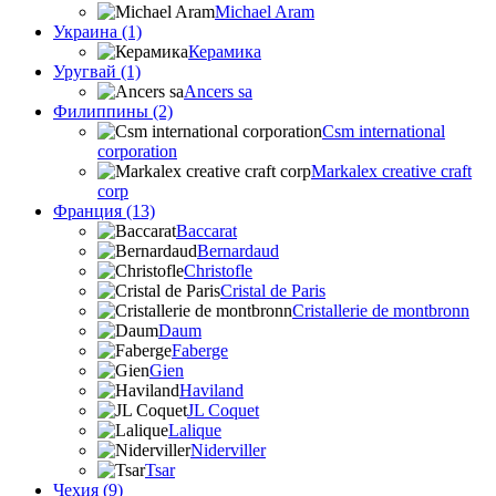
Michael Aram
Украина (1)
Керамика
Уругвай (1)
Ancers sa
Филиппины (2)
Csm international
corporation
Markalex creative craft
corp
Франция (13)
Baccarat
Bernardaud
Christofle
Cristal de Paris
Cristallerie de montbronn
Daum
Faberge
Gien
Haviland
JL Coquet
Lalique
Niderviller
Tsar
Чехия (9)