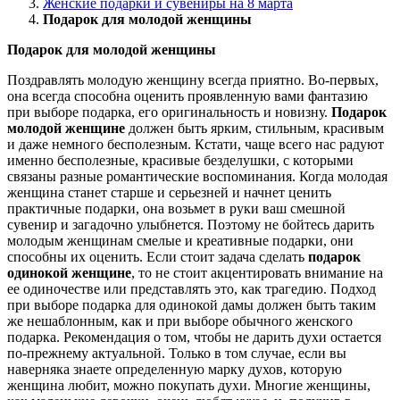
Женские подарки и сувениры на 8 марта
Подарок для молодой женщины
Подарок для молодой женщины
Поздравлять молодую женщину всегда приятно. Во-первых,
она всегда способна оценить проявленную вами фантазию
при выборе подарка, его оригинальность и новизну.
Подарок
молодой женщине
должен быть ярким, стильным, красивым
и даже немного бесполезным. Кстати, чаще всего нас радуют
именно бесполезные, красивые безделушки, с которыми
связаны разные романтические воспоминания. Когда молодая
женщина станет старше и серьезней и начнет ценить
практичные подарки, она возьмет в руки ваш смешной
сувенир и загадочно улыбнется. Поэтому не бойтесь дарить
молодым женщинам смелые и креативные подарки, они
способны их оценить. Если стоит задача сделать
подарок
одинокой женщине
, то не стоит акцентировать внимание на
ее одиночестве или представлять это, как трагедию. Подход
при выборе подарка для одинокой дамы должен быть таким
же нешаблонным, как и при выборе обычного женского
подарка. Рекомендация о том, чтобы не дарить духи остается
по-прежнему актуальной. Только в том случае, если вы
наверняка знаете определенную марку духов, которую
женщина любит, можно покупать духи. Многие женщины,