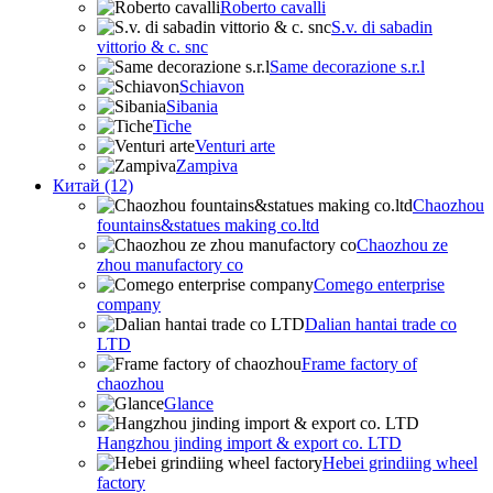
Roberto cavalli
S.v. di sabadin
vittorio & c. snc
Same decorazione s.r.l
Schiavon
Sibania
Tiche
Venturi arte
Zampiva
Китай (12)
Chaozhou
fountains&statues making co.ltd
Chaozhou ze
zhou manufactory co
Comego enterprise
company
Dalian hantai trade co
LTD
Frame factory of
chaozhou
Glance
Hangzhou jinding import & export co. LTD
Hebei grindiing wheel
factory