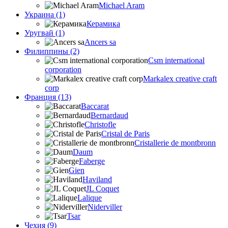
Michael Aram
Украина (1)
Керамика
Уругвай (1)
Ancers sa
Филиппины (2)
Csm international
corporation
Markalex creative craft
corp
Франция (13)
Baccarat
Bernardaud
Christofle
Cristal de Paris
Cristallerie de montbronn
Daum
Faberge
Gien
Haviland
JL Coquet
Lalique
Niderviller
Tsar
Чехия (9)