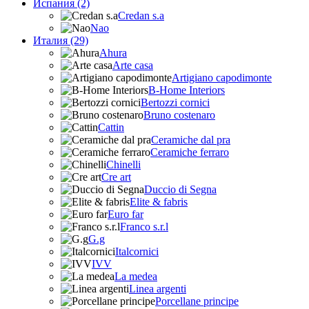
Испания (2)
Credan s.a
Nao
Италия (29)
Ahura
Arte casa
Artigiano capodimonte
B-Home Interiors
Bertozzi cornici
Bruno costenaro
Cattin
Ceramiche dal pra
Ceramiche ferraro
Chinelli
Cre art
Duccio di Segna
Elite & fabris
Euro far
Franco s.r.l
G.g
Italcornici
IVV
La medea
Linea argenti
Porcellane principe