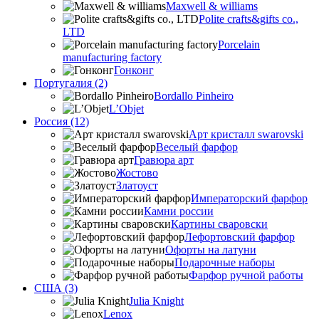
Maxwell & williams
Polite crafts&gifts co.,
LTD
Porcelain
manufacturing factory
Гонконг
Португалия (2)
Bordallo Pinheiro
L’Objet
Россия (12)
Арт кристалл swarovski
Веселый фарфор
Гравюра арт
Жостово
Златоуст
Императорский фарфор
Камни россии
Картины сваровски
Лефортовский фарфор
Офорты на латуни
Подарочные наборы
Фарфор ручной работы
США (3)
Julia Knight
Lenox