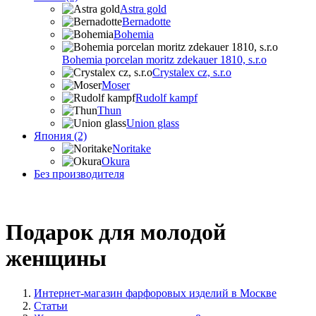
Astra gold
Bernadotte
Bohemia
Bohemia porcelan moritz zdekauer 1810, s.r.o
Crystalex cz, s.r.o
Moser
Rudolf kampf
Thun
Union glass
Япония (2)
Noritake
Okura
Без производителя
Подарок для молодой
женщины
Интернет-магазин фарфоровых изделий в Москве
Статьи