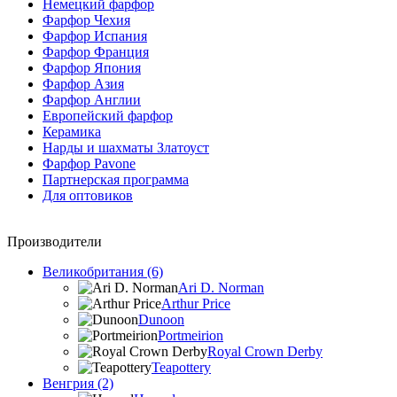
Немецкий фарфор
Фарфор Чехия
Фарфор Испания
Фарфор Франция
Фарфор Япония
Фарфор Азия
Фарфор Англии
Европейский фарфор
Керамика
Нарды и шахматы Златоуст
Фарфор Pavone
Партнерская программа
Для оптовиков
Производители
Великобритания (6)
Ari D. Norman
Arthur Price
Dunoon
Portmeirion
Royal Crown Derby
Teapottery
Венгрия (2)