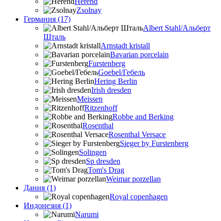
Herend
Zsolnay
Германия (17)
Albert Stahl/Альбеpт
Шталь
Arnstadt kristall
Bavarian porcelain
Furstenberg
Goebel/Гебель
Hering Berlin
Irish dresden
Meissen
Ritzenhoff
Robbe and Berking
Rosenthal
Rosenthal Versace
Sieger by Furstenberg
Solingen
Sp dresden
Tom's Drag
Weimar porzellan
Дания (1)
Royal copenhagen
Индонезия (1)
Narumi