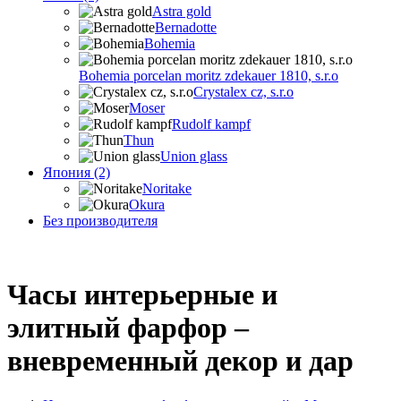
Astra gold
Bernadotte
Bohemia
Bohemia porcelan moritz zdekauer 1810, s.r.o
Crystalex cz, s.r.o
Moser
Rudolf kampf
Thun
Union glass
Япония (2)
Noritake
Okura
Без производителя
Часы интерьерные и
элитный фарфор –
вневременный декор и дар