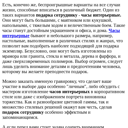
Есть, конечно же, беспроигрышные варианты на все случаи
жизни, способные вписаться в различный бюджет. Один из
таких вариантов
подарка сотруднику
-
часы интерьерные.
Они могут быть большими, с маятником или кукушкой,
напольными, с тяжелым ходом и величественным боем. Такие
часы станут достойным украшением и офиса, и дома.
Часы
интерьерные
бывают и небольшого размера, например,
настольные, выполненные в различных стилях и жанрах, что
позволит вам подобрать наиболее подходящий для подарка
экземпляр. Безусловно, они могут быть изготовлены из
мрамора или гранита, стекла и металла, дерева и фарфора, и
даже сверхсовременных полимеров. Выбор огромен, следует
лишь уделить внимание деталям и предпочтениям человека,
которому вы желаете преподнести подарок.
Можно заказать именную гравировку, что сделает ваше
участие в выборе дара особенно "личным", либо обсудить с
мастером изготовление
часов интерьерных
в корпоративном
стиле или даже с изображением портрета виновника
торжества. Как и разнообразие цветовой гаммы, так и
множество стилевых решений окажут вам честь, сделав
подарок сотруднику
особенно эффектным и
запоминающимся.
А если перед вами стоит задача одарить вниманием