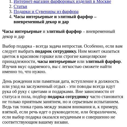
Интернет-магазин фарфоровых изделий в Москве
Статьи
Подарки и Сувениры из фарфора
Часы интерьерные и элитный фарфор –
вневременный декор и дар
Часы интерьерные
и
элитный фарфор
– вневременный
декор и дар
Выбор подарка - всегда задача непростая. Особенно, если вам
следует выбрать
подарок сотруднику.
Ним может оказаться
цветок в красивом горшке или строгие канцелярские
принадлежности,
часы интерьерные
или
элитный фарфор
.
Изучив вкус одаряемого, вы с легкостью сможете найти
именно то, что нужно.
День рождения или памятная дата, вступление в должность
или уход на заслуженный отдых - эти поводы всегда идут
рука об руку с цветами и подарками. Вне зависимости от
статуса и пола, подбор
подарка сотруднику
часто становится
не только приятным занятием, но и серьезным испытанием.
Ведь так тонка грань между знаком внимания и, к примеру,
взяткой, если речь идет о руководителе, или безразличием,
если выбор подарка оказался неудачным и совершенно не
соответствующим вашему визави.