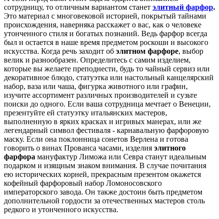
сотрудницу, то отличным вариантом станет
элитный фарфор
.
Это материал с многовековой историей, покрытый тайнами
происхождения, наверняка расскажет о вас, как о человеке
утонченного стиля и богатых познаний. Ведь фарфор всегда
был и остается в наше время предметом роскоши и высокого
искусства. Когда речь заходит об
элитном фарфоре
, выбор
велик и разнообразен. Определитесь с самим изделием,
которые вы желаете преподнести, будь то чайный сервиз или
декоративное блюдо, статуэтка или настольный канцелярский
набор, ваза или чаша, фигурка животного или графин,
изучите ассортимент различных производителей и сузьте
поиски до одного. Если ваша сотрудница мечтает о Венеции,
презентуйте ей статуэтку итальянских мастеров,
выполненную в ярких красках и игривых манерах, или же
легендарный символ фестиваля - карнавальную фарфоровую
маску. Если она поклонница сонетов Верлена и готова
говорить о винах Прованса часами, изделия
элитного
фарфора
мануфактур Лиможа или Севра станут идеальным
подарком и изящным знаком внимания. В случае почитания
ею исторических корней, прекрасным презентом окажется
кофейный фарфоровый набор Ломоносовского
императорского завода. Он также достоин быть предметом
дополнительной гордости за отечественных мастеров столь
редкого и утонченного искусства.