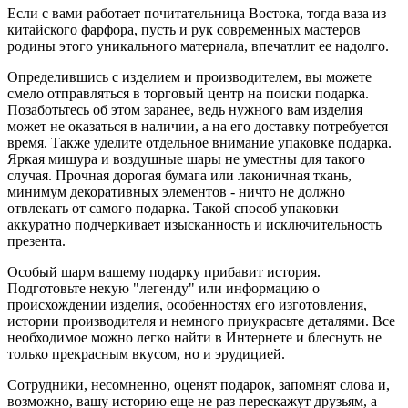
Если с вами работает почитательница Востока, тогда ваза из
китайского фарфора, пусть и рук современных мастеров
родины этого уникального материала, впечатлит ее надолго.
Определившись с изделием и производителем, вы можете
смело отправляться в торговый центр на поиски подарка.
Позаботьтесь об этом заранее, ведь нужного вам изделия
может не оказаться в наличии, а на его доставку потребуется
время. Также уделите отдельное внимание упаковке подарка.
Яркая мишура и воздушные шары не уместны для такого
случая. Прочная дорогая бумага или лаконичная ткань,
минимум декоративных элементов - ничто не должно
отвлекать от самого подарка. Такой способ упаковки
аккуратно подчеркивает изысканность и исключительность
презента.
Особый шарм вашему подарку прибавит история.
Подготовьте некую "легенду" или информацию о
происхождении изделия, особенностях его изготовления,
истории производителя и немного приукрасьте деталями. Все
необходимое можно легко найти в Интернете и блеснуть не
только прекрасным вкусом, но и эрудицией.
Сотрудники, несомненно, оценят подарок, запомнят слова и,
возможно, вашу историю еще не раз перескажут друзьям, а