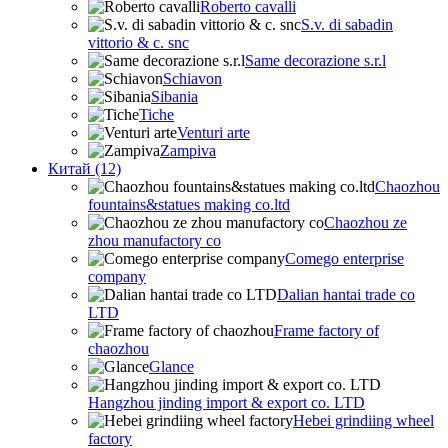
Roberto cavalli
S.v. di sabadin
vittorio & c. snc
Same decorazione s.r.l
Schiavon
Sibania
Tiche
Venturi arte
Zampiva
Китай (12)
Chaozhou
fountains&statues making co.ltd
Chaozhou ze
zhou manufactory co
Comego enterprise
company
Dalian hantai trade co
LTD
Frame factory of
chaozhou
Glance
Hangzhou jinding import & export co. LTD
Hebei grindiing wheel
factory