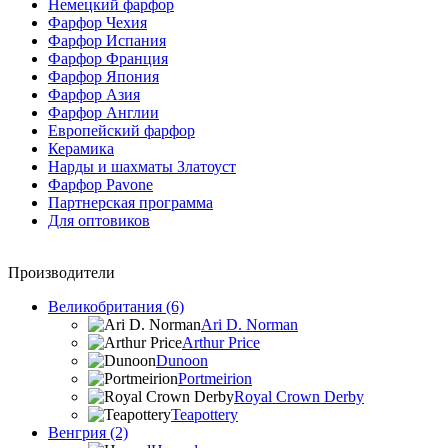
Немецкий фарфор
Фарфор Чехия
Фарфор Испания
Фарфор Франция
Фарфор Япония
Фарфор Азия
Фарфор Англии
Европейский фарфор
Керамика
Нарды и шахматы Златоуст
Фарфор Pavone
Партнерская программа
Для оптовиков
Производители
Великобритания (6)
Ari D. Norman
Arthur Price
Dunoon
Portmeirion
Royal Crown Derby
Teapottery
Венгрия (2)