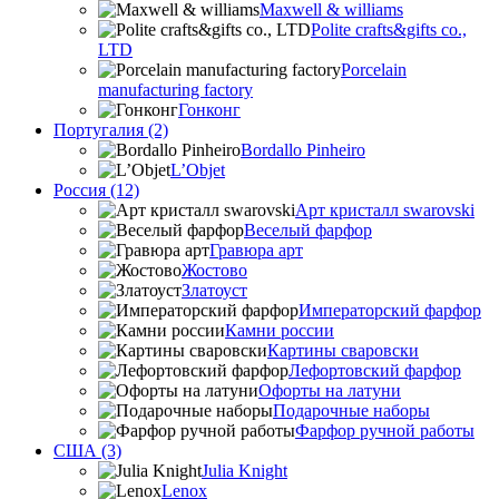
Maxwell & williams
Polite crafts&gifts co.,
LTD
Porcelain
manufacturing factory
Гонконг
Португалия (2)
Bordallo Pinheiro
L’Objet
Россия (12)
Арт кристалл swarovski
Веселый фарфор
Гравюра арт
Жостово
Златоуст
Императорский фарфор
Камни россии
Картины сваровски
Лефортовский фарфор
Офорты на латуни
Подарочные наборы
Фарфор ручной работы
США (3)
Julia Knight
Lenox