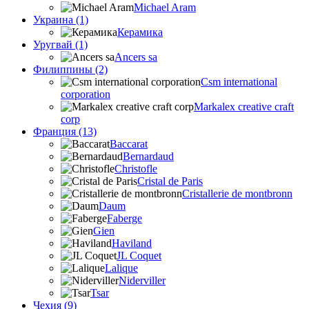
Michael Aram
Украина (1)
Керамика
Уругвай (1)
Ancers sa
Филиппины (2)
Csm international
corporation
Markalex creative craft
corp
Франция (13)
Baccarat
Bernardaud
Christofle
Cristal de Paris
Cristallerie de montbronn
Daum
Faberge
Gien
Haviland
JL Coquet
Lalique
Niderviller
Tsar
Чехия (9)